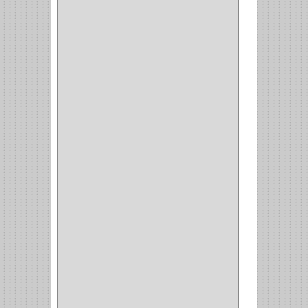
WEBBER
(1)
NEVERA
(1)
TIPO CASTELLANO
(1)
SEMI PARCHE
(14)
REDONDA
(1)
ACERO
(1)
VIDRIO
(9)
PIVOTE
(5)
PISO
(7)
PIANO
(2)
DOBLE ACCION ACERO
(3)
MAQUINA DE COSER
(2)
MALETIN
(1)
BISAGRAS
(1)
INVISIBLE TAMBOR
(6)