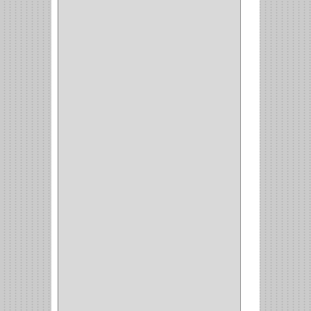
SCHLAGE
(36)
ARCEG
(1)
VARTA
(1)
DORCA
(1)
IDEACE
(27)
SEGUREX
(1)
EGRET
(1)
CISA
(10)
REJIPLAS
(6)
PERLES
(2)
MUNDIAL HUNTER
(1)
GUEPARDO
(1)
GALAXIE
(2)
INCOLMA
(2)
PEGASO
(2)