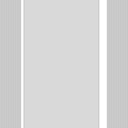
(14)
(1)
CANCAMO
(1)
(4)
CADENAS
(4)
(29)
CORRUGAS
(1)
PASADOR
(21)
PASADORES
(1)
BRAZOS
(4)
(25)
OFICINA
(11)
CORREDERAS
(11)
ACCESORIOS
(1)
COPERO
(1)