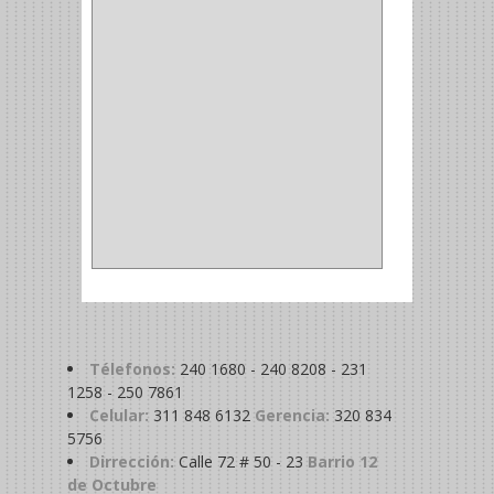
MADRIL
(2)
SIERRA COPA
(2)
COPA
(1)
BAHCO
(1)
ACOPLES
(2)
METALICA
(2)
ABRAZADERA
(1)
Télefonos:
240 1680 - 240 8208 - 231
1258 - 250 7861
Celular:
311 848 6132
Gerencia:
320 834
5756
Dirrección:
Calle 72 # 50 - 23
Barrio 12
de Octubre