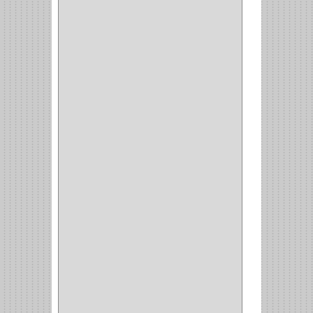
CORBATERO
(1)
BARRAS
(1)
ADAPTADOR
(3)
CLOSET
(11)
ZAPATERO
(1)
SOPORTE
(3)
MESA PLANCHA
(1)
VESTIDO
(1)
JOYERO
(1)
PANTALONERO
(4)
COCINA
(37)
TORNO
(1)
PLATOS
(1)
PORTATAPAS
(1)
PORTAPAPEL
(2)
PLATEROS
(2)