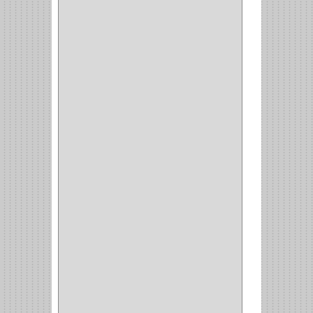
MOBILE
(16)
STAR
(7)
ARKA
(2)
INDUMA
(32)
BARTA
(1)
YALE
(32)
TESA
(2)
FUERTE
(24)
IMPAV
(3)
ELECTROCONTROL
(1)
TIMBERLINE
(1)
SURTEK
(1)
PRODUCTO IMPORTADO
(83)
RAYER
(1)
MC CASTI
(1)