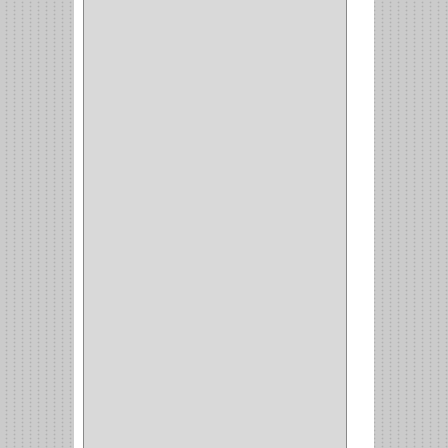
AMIG
(30)
BLUM
(3)
RANGER
(4)
FORTE
(12)
STANLEY
(19)
SENCO
(3)
VALDERRAMA
(1)
AEROCOLOR
(1)
DISCOVER
(4)
IRWIN
(18)
TIMBERLY
(1)
MAKITA
(7)
WELLDONE
(5)
IFEL
(1)
BAHCO
(3)
GRIVAL
(5)