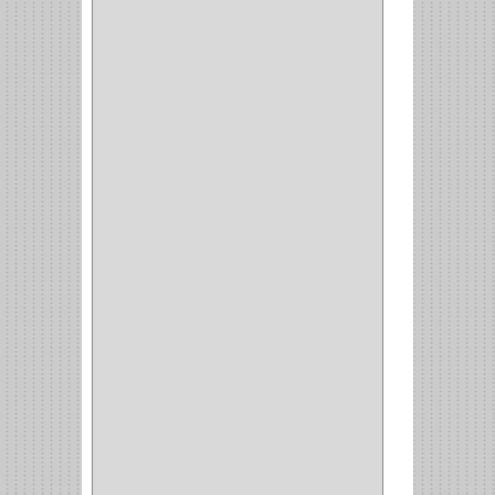
INVISIBLE
(7)
INTERIOR
(10)
INTEGRAL
(1)
OMEGA
(14)
PARCHE
(26)
TIPO PUERTA
(9)
GABINETE
(1)
EN T
(2)
DOBLE ACCION
(5)
GRADOS
(2)
135
(1)
107
(1)
BISAGRA
(3)
BIOMBO
(1)
BALINERA
(12)