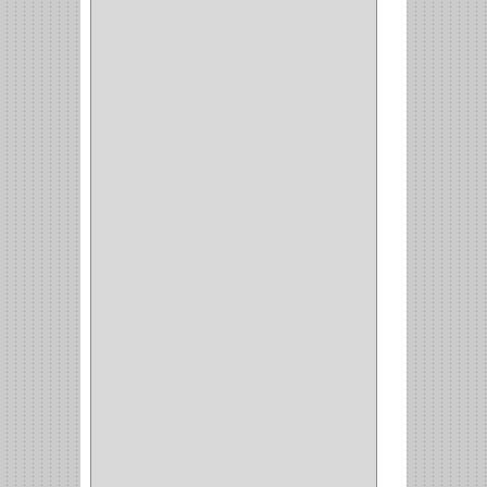
BANDEJA
(1)
(42)
ACCESORIOS
(8)
CORDON TELEFONO
(1)
CONVERTIDORES
(5)
CLAVIJAS
(1)
CINTAS
(1)
CANALETAS
(1)
CAJAS
(1)
CAJA
(1)
MULTITOMA
(1)
CABLE
(5)
BOTONES
(2)
BOMBILLO
(7)
ALAMBRE
(3)