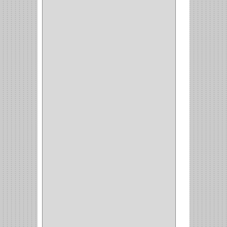
BROCAS MADERA
(1)
BISTURI
(8)
ALICATES
(22)
(49)
CAZUELAS
(10)
BOTONES
(38)
(4)
BROCHAS
(2)
(7)
ACOPLES
(1)
(35)
COMPRESOR
(1)
ACCESORIOS
(1)
REPUESTOS
(1)
NEUMATICA
(1)