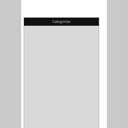
Categorías
(22)
(1)
(1)
(6)
PIEDRA COPA
(1)
CINTAS
(5)
ENMASCARAR
(1)
EMPAQUE
(1)
DOBLE FAZ
(2)
ANTIDESLIZANTE
(1)
(1)
(1)