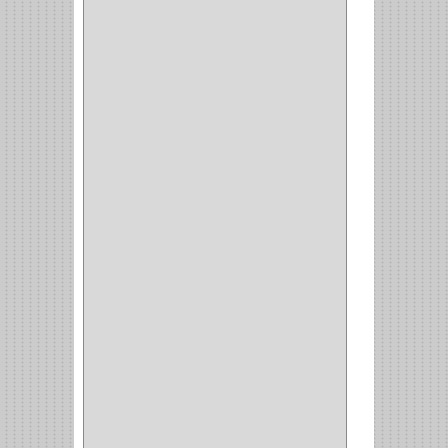
KINVARO
(1)
SAMET
(1)
FERRARI
(1)
AVENTO
(0)
INDUSTRIAS GR
(1)
ARTEBOTON
(1)
BRONCECOL
(27)
SAGOLA
(1)
JANA
(1)
SILVANIA
(1)
TOOLCRAFT
(5)
SH
(1)
QUALITA
(4)
VERA
(16)
BH
(1)
INAFER
(2)