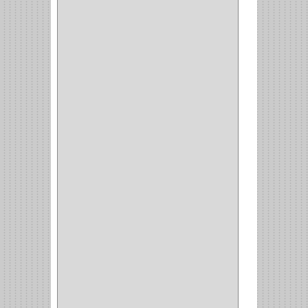
CLOSET
(7)
COCINA
(6)
BRAZOS
(6)
(34)
PULIDORA
(1)
TALADROS
(3)
CALADORA
(1)
ACCESORIOS
(5)
CUCHILLO
(2)
REPUESTO
(5)
CORTAVIDRIO
(1)
CORTABALDOSA
(1)
CORTA FRIO
(1)
CLAVADORA
(1)
(217)