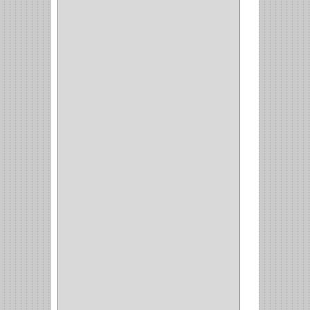
(6)
CERRADURA SEGURIDAD
(10)
ENTRADA ALCOBA
(4)
PUERTA PRINCIPAL
(15)
CERRADURA CERROJO
(1)
CERRADURA ALCOBA
(10)
CERRADURA CAJON
(14)
CERRADURA TRAMPA
(3)
MANIJAS CERRADURASS
(1)
CERROJOS
(11)
CERRADURA GUANTERA
(11)
CERRADURA ESCRITORIO
(10)
CERRADURA PUERTA
(19)