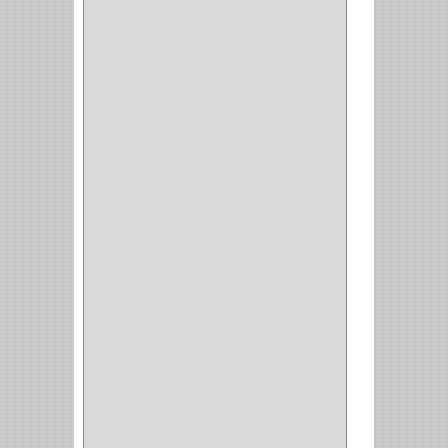
GYM
(4)
GENOVA
(2)
DOIMO
(1)
SALICE
(10)
MATABO
(1)
MEPLA
(2)
INROLA
(9)
ALIANCA
(5)
TORINO
(5)
HETTICH
(8)
CLASICC
(5)
GRASS
(7)
FEH
(13)
GATO
(17)
CONSUN
(1)