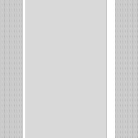
COCINA
(1)
CHAZOS
(1)
EMPAQUE
(1)
PISTOLA
(6)
BONETE
(1)
FRESA
(1)
CIERRA COPA
(1)
ARANDELAS
(1)
REPUESTOS
(1)
ANGULO
(1)
AMORTIGUADOR
(1)
AMARRE
(1)
CORCHO
(1)
ALFILER
(1)
ALDABILLA
(1)
MAGNETICA
(2)