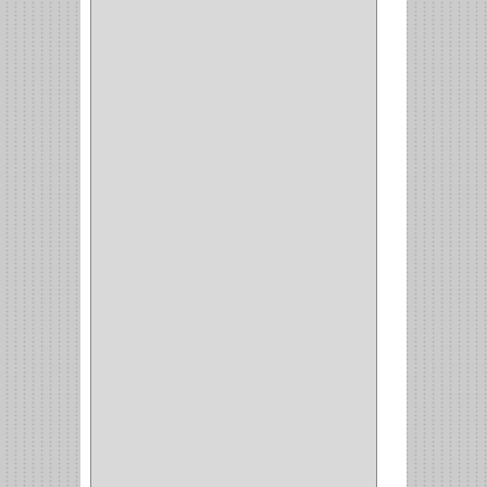
MUEBLE
(47)
COMUN
(21)
(220)
CILINDRO
(4)
PASADOR
(1)
CIERRA PUERTA
(4)
VITRINA
(1)
CAJON
(3)
OMBLIGO
(1)
GUANTERA
(2)
VITRINA OMBLIGO
(2)
CERRADURA VIDRIO
(4)
CERRADURA
SOBREPONER
(2)
CERRADURA MUEBLE
(18)
CERRADURA CILINDRICA