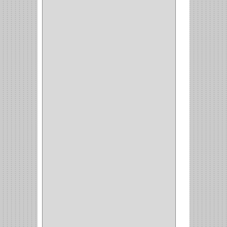
CERRADURA ESCRITRIO
(1)
CERRADURA INCRUSTAR
(12)
CERROJO
(9)
(3)
(70)
OFICINA
(1)
ACCESORIOS
(1)
TUBO
(2)
SOPORTE
(1)
RIEL
(1)
PERFILES
(2)
ACCESORIOS
(3)
CORREDERAS
LATERALES
(1)