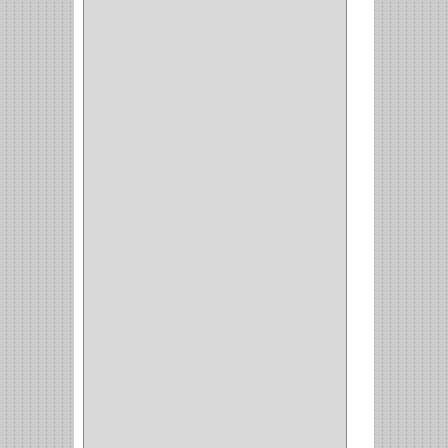
MP TOOLS
(5)
DEWALT
(18)
DAVINCI
(4)
CRAFTSMAN
(2)
GREAT NEC
(1)
3EN1
(1)
PRODUCTO NACIONAL
(119)
TITAN
(2)
MPTOOLS
(2)
(51)
CLAVILLO
(1)
CIERRA PUERTA
(3)
PASADOR
(1)
VIDRIO
(1)