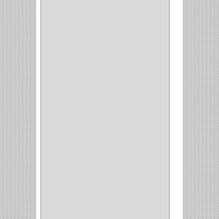
(73)
CIZALLAS
(1)
CEPILLO
(5)
CAJAS
(2)
BROCAS TUGTENO
(1)
BROCAS METAL
(1)
BROCAS
(26)
BROCA MURO
(3)
BROCA MADERA Y
LAMINA
(3)
BROCA TUGSTENO
(12)
BROCA VIDRIO
(1)
BROCA MADERA
(4)
BROCA MADERA
LAMINA
(2)