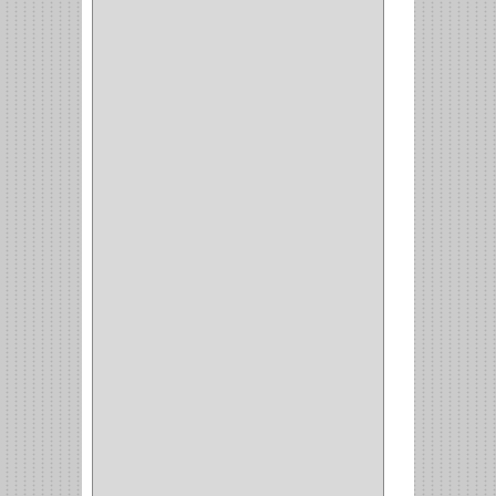
ESQUINERO
(1)
ESQUINAS MAGICAS
(3)
CUBIERTEROS
(4)
CONDIMENTEROS
(1)
CARRO LATERAL
(1)
CARRO BOTTELERO
(1)
CARRO ALACENA
(1)
CARRO
(2)
CANASTAS
(1)
CAMPANAS
(1)
BASURERAS
(4)
COPERO
(1)
AMORTIGUADOR
(1)
ALACENA
(5)