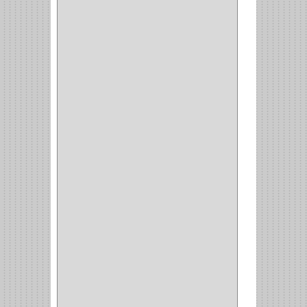
(2)
(8)
(850)
DURALOCK
(0)
BHOLER
(1)
HUNTER
(1)
BELLOTA
(1)
GREAT NECK
(1)
ACCURUDE
(1)
FGV
(1)
REPON
(1)
ITAKA
(2)
HYSSA
(1)
DUCASSE
(1)
DRAGON
(1)