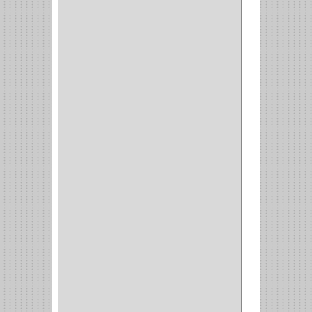
STERLING
(5)
SPAR
(2)
CLASIC
(3)
VERONA
(2)
NORTON
(1)
PRODUCTO IMPORTADO
Y NACIONAL
(54)
BEA
(1)
MORSE
(1)
3M
(1)
MASTER
(21)
SAFE
(34)
GEO
(7)
ELIS
(6)
CROIX
(8)
RABBIT
(1)