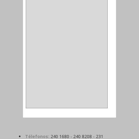
CORCHO
(1)
ALFILER
(1)
ALDABILLA
(1)
MAGNETICA
(2)
MADRIL
(2)
SIERRA COPA
(2)
COPA
(1)
BAHCO
(1)
ACOPLES
(2)
METALICA
(2)
ABRAZADERA
(1)
Télefonos:
240 1680 - 240 8208 - 231