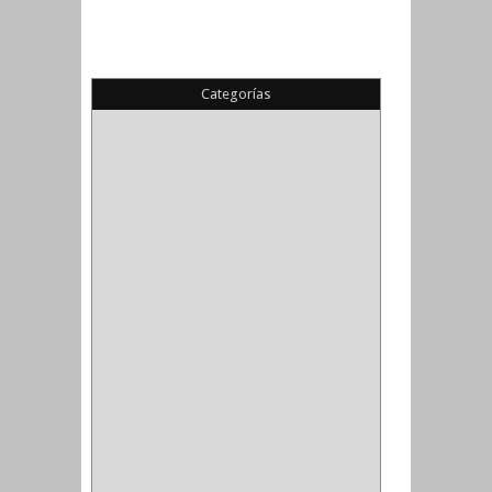
Categorías
(22)
(1)
(1)
(6)
PIEDRA COPA
(1)
CINTAS
(5)
ENMASCARAR
(1)
EMPAQUE
(1)
DOBLE FAZ
(2)
ANTIDESLIZANTE
(1)
(1)
(1)