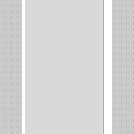
CERROJO
(9)
(3)
(70)
OFICINA
(1)
ACCESORIOS
(1)
TUBO
(2)
SOPORTE
(1)
RIEL
(1)
PERFILES
(2)
ACCESORIOS
(3)
CORREDERAS
LATERALES
(1)
CORBATERO
(1)
BARRAS
(1)
ADAPTADOR
(3)