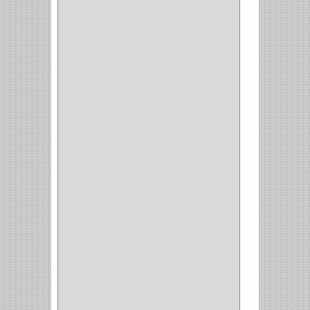
SEMI PARCHE
(14)
REDONDA
(1)
ACERO
(1)
VIDRIO
(9)
PIVOTE
(5)
PISO
(7)
PIANO
(2)
DOBLE ACCION ACERO
(3)
MAQUINA DE COSER
(2)
MALETIN
(1)
BISAGRAS
(1)
INVISIBLE TAMBOR
(6)
INVISIBLE
(7)
INTERIOR
(10)
INTEGRAL
(1)