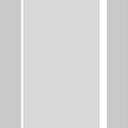
CLOSET
(11)
ZAPATERO
(1)
SOPORTE
(3)
MESA PLANCHA
(1)
VESTIDO
(1)
JOYERO
(1)
PANTALONERO
(4)
COCINA
(37)
TORNO
(1)
PLATOS
(1)
PORTATAPAS
(1)
PORTAPAPEL
(2)
PLATEROS
(2)
ESQUINERO
(1)
ESQUINAS MAGICAS
(3)