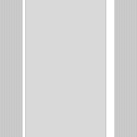
CAJAS
(2)
BROCAS TUGTENO
(1)
BROCAS METAL
(1)
BROCAS
(26)
BROCA MURO
(3)
BROCA MADERA Y
LAMINA
(3)
BROCA TUGSTENO
(12)
BROCA VIDRIO
(1)
BROCA MADERA
(4)
BROCA MADERA
LAMINA
(2)
BROCAS MADERA
(1)
BISTURI
(8)
ALICATES
(22)