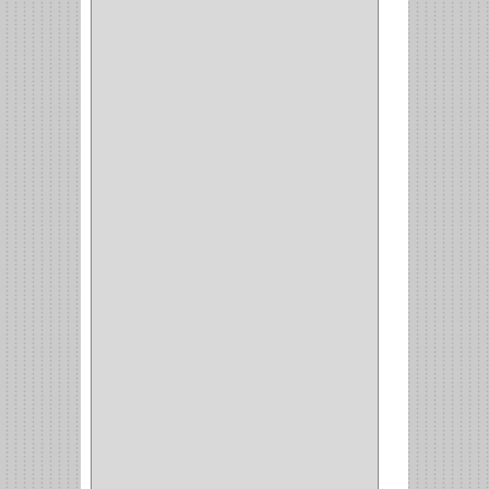
BARTA
(1)
YALE
(32)
TESA
(2)
FUERTE
(24)
IMPAV
(3)
ELECTROCONTROL
(1)
TIMBERLINE
(1)
SURTEK
(1)
PRODUCTO IMPORTADO
(83)
RAYER
(1)
MC CASTI
(1)
AMIG
(30)
BLUM
(3)
RANGER
(4)