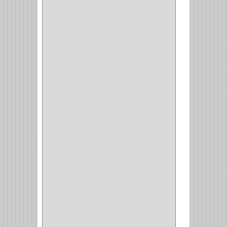
DURALOCK
(0)
BHOLER
(1)
HUNTER
(1)
BELLOTA
(1)
GREAT NECK
(1)
ACCURUDE
(1)
FGV
(1)
REPON
(1)
ITAKA
(2)
HYSSA
(1)
DUCASSE
(1)
DRAGON
(1)
STERLING
(5)
SPAR
(2)
CLASIC
(3)