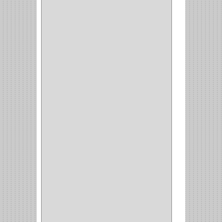
DORCA
(1)
IDEACE
(27)
SEGUREX
(1)
EGRET
(1)
CISA
(10)
REJIPLAS
(6)
PERLES
(2)
MUNDIAL HUNTER
(1)
GUEPARDO
(1)
GALAXIE
(2)
INCOLMA
(2)
PEGASO
(2)
KINVARO
(1)
SAMET
(1)
FERRARI
(1)
AVENTO
(0)