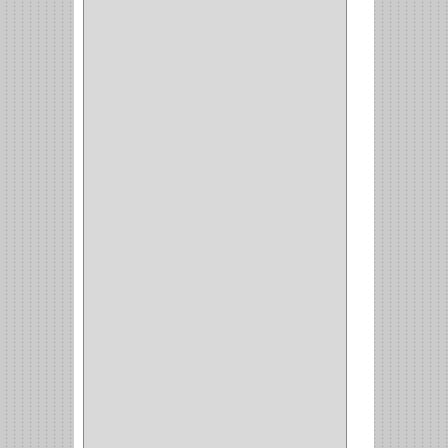
CRAFTSMAN
(2)
GREAT NEC
(1)
3EN1
(1)
PRODUCTO NACIONAL
(119)
TITAN
(2)
MPTOOLS
(2)
(51)
CLAVILLO
(1)
CIERRA PUERTA
(3)
PASADOR
(1)
VIDRIO
(1)
COCINA
(1)
CHAZOS
(1)
EMPAQUE
(1)
PISTOLA
(6)