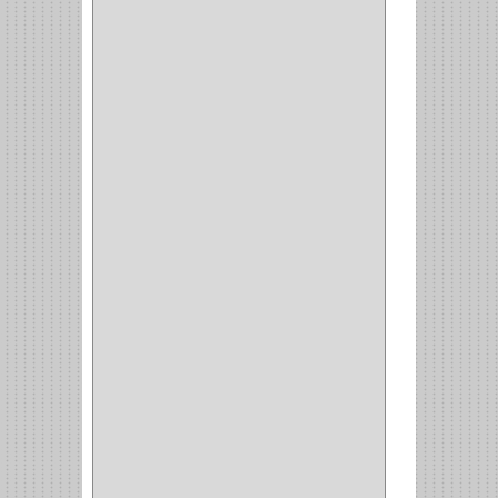
CUBIERTEROS
(4)
CONDIMENTEROS
(1)
CARRO LATERAL
(1)
CARRO BOTTELERO
(1)
CARRO ALACENA
(1)
CARRO
(2)
CANASTAS
(1)
CAMPANAS
(1)
BASURERAS
(4)
COPERO
(1)
AMORTIGUADOR
(1)
ALACENA
(5)
BANDEJA
(1)
(42)
ACCESORIOS
(8)