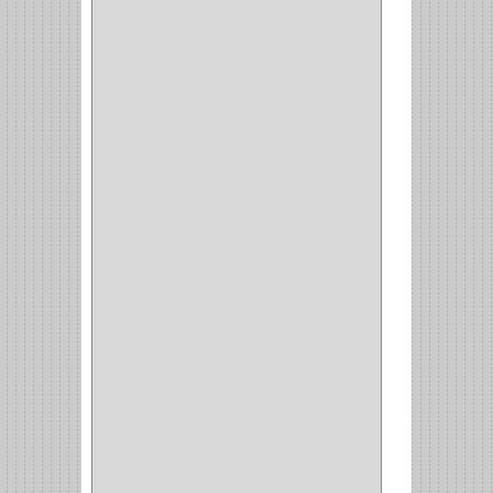
PASADOR
(1)
CIERRA PUERTA
(4)
VITRINA
(1)
CAJON
(3)
OMBLIGO
(1)
GUANTERA
(2)
VITRINA OMBLIGO
(2)
CERRADURA VIDRIO
(4)
CERRADURA
SOBREPONER
(2)
CERRADURA MUEBLE
(18)
CERRADURA CILINDRICA
(6)
CERRADURA SEGURIDAD
(10)
ENTRADA ALCOBA
(4)