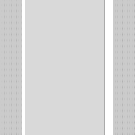
(4)
CADENAS
(4)
(29)
CORRUGAS
(1)
PASADOR
(21)
PASADORES
(1)
BRAZOS
(4)
(25)
OFICINA
(11)
CORREDERAS
(11)
ACCESORIOS
(1)
COPERO
(1)
CLOSET
(7)
COCINA
(6)
BRAZOS
(6)