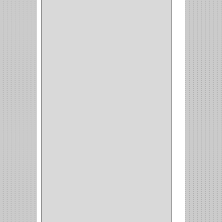
(22)
(1)
(1)
(6)
PIEDRA COPA
(1)
CINTAS
(5)
ENMASCARAR
(1)
EMPAQUE
(1)
DOBLE FAZ
(2)
ANTIDESLIZANTE
(1)
(1)
(1)
(14)
(1)
CANCAMO
(1)