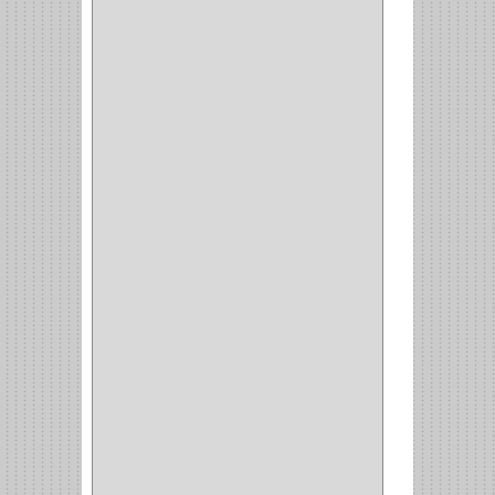
FORTE
(12)
STANLEY
(19)
SENCO
(3)
VALDERRAMA
(1)
AEROCOLOR
(1)
DISCOVER
(4)
IRWIN
(18)
TIMBERLY
(1)
MAKITA
(7)
WELLDONE
(5)
IFEL
(1)
BAHCO
(3)
GRIVAL
(5)
MP TOOLS
(5)
DEWALT
(18)
DAVINCI
(4)