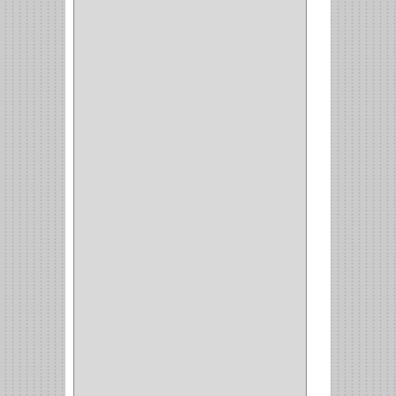
INDUSTRIAS GR
(1)
ARTEBOTON
(1)
BRONCECOL
(27)
SAGOLA
(1)
JANA
(1)
SILVANIA
(1)
TOOLCRAFT
(5)
SH
(1)
QUALITA
(4)
VERA
(16)
BH
(1)
INAFER
(2)
GYM
(4)
GENOVA
(2)
DOIMO
(1)