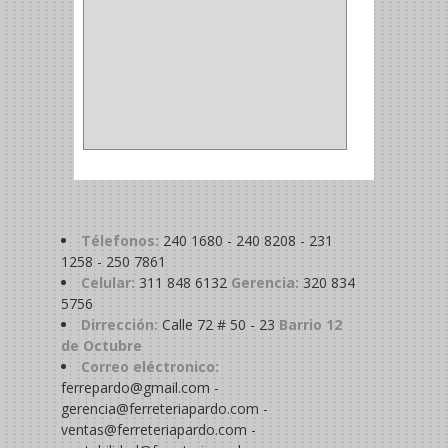
BAHCO
(1)
ACOPLES
(2)
METALICA
(2)
ABRAZADERA
(1)
Télefonos:
240 1680 - 240 8208 - 231
1258 - 250 7861
Celular:
311 848 6132
Gerencia:
320 834
5756
Dirrección:
Calle 72 # 50 - 23
Barrio 12
de Octubre
Correo eléctronico:
ferrepardo@gmail.com -
gerencia@ferreteriapardo.com -
ventas@ferreteriapardo.com -