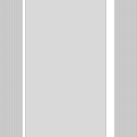
VERONA
(2)
NORTON
(1)
PRODUCTO IMPORTADO
Y NACIONAL
(54)
BEA
(1)
MORSE
(1)
3M
(1)
MASTER
(21)
SAFE
(34)
GEO
(7)
ELIS
(6)
CROIX
(8)
RABBIT
(1)
SCHLAGE
(36)
ARCEG
(1)
VARTA
(1)