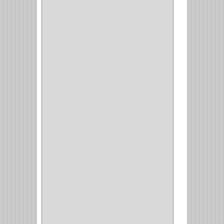
OMEGA
(14)
PARCHE
(26)
TIPO PUERTA
(9)
GABINETE
(1)
EN T
(2)
DOBLE ACCION
(5)
GRADOS
(2)
135
(1)
107
(1)
BISAGRA
(3)
BIOMBO
(1)
BALINERA
(12)
MUEBLE
(47)
COMUN
(21)
(220)
CILINDRO
(4)