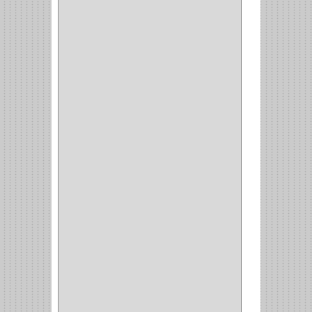
PUERTA PRINCIPAL
(15)
CERRADURA CERROJO
(1)
CERRADURA ALCOBA
(10)
CERRADURA CAJON
(14)
CERRADURA TRAMPA
(3)
MANIJAS CERRADURASS
(1)
CERROJOS
(11)
CERRADURA GUANTERA
(11)
CERRADURA ESCRITORIO
(10)
CERRADURA PUERTA
(19)
CERRADURA ESCRITRIO
(1)
CERRADURA INCRUSTAR
(12)