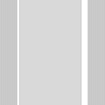
(34)
PULIDORA
(1)
TALADROS
(3)
CALADORA
(1)
ACCESORIOS
(5)
CUCHILLO
(2)
REPUESTO
(5)
CORTAVIDRIO
(1)
CORTABALDOSA
(1)
CORTA FRIO
(1)
CLAVADORA
(1)
(217)
WEBBER
(1)
NEVERA
(1)
TIPO CASTELLANO
(1)