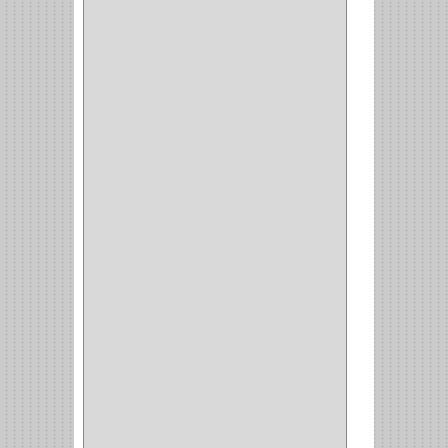
SALICE
(10)
MATABO
(1)
MEPLA
(2)
INROLA
(9)
ALIANCA
(5)
TORINO
(5)
HETTICH
(8)
CLASICC
(5)
GRASS
(7)
FEH
(13)
GATO
(17)
CONSUN
(1)
MOBILE
(16)
STAR
(7)
ARKA
(2)
INDUMA
(32)