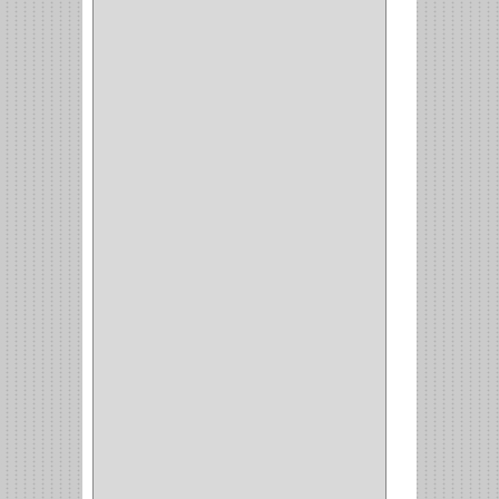
CORDON TELEFONO
(1)
CONVERTIDORES
(5)
CLAVIJAS
(1)
CINTAS
(1)
CANALETAS
(1)
CAJAS
(1)
CAJA
(1)
MULTITOMA
(1)
CABLE
(5)
BOTONES
(2)
BOMBILLO
(7)
ALAMBRE
(3)
(73)
CIZALLAS
(1)
CEPILLO
(5)