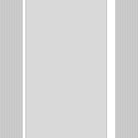
(49)
CAZUELAS
(10)
BOTONES
(38)
(4)
BROCHAS
(2)
(7)
ACOPLES
(1)
(35)
COMPRESOR
(1)
ACCESORIOS
(1)
REPUESTOS
(1)
NEUMATICA
(1)
(2)
(8)
(850)