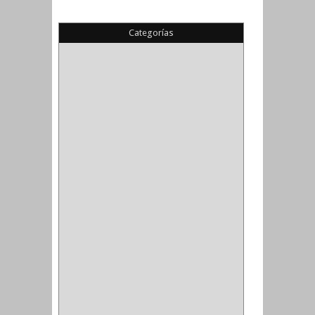
Categorías
(22)
(1)
(1)
(6)
PIEDRA COPA
(1)
CINTAS
(5)
ENMASCARAR
(1)
EMPAQUE
(1)
DOBLE FAZ
(2)
ANTIDESLIZANTE
(1)
(1)
(1)
(14)