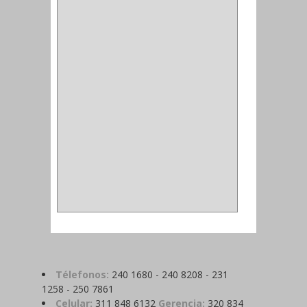
ALDABILLA
(1)
MAGNETICA
(2)
MADRIL
(2)
SIERRA COPA
(2)
COPA
(1)
BAHCO
(1)
ACOPLES
(2)
METALICA
(2)
ABRAZADERA
(1)
Télefonos:
240 1680 - 240 8208 - 231
1258 - 250 7861
Celular:
311 848 6132
Gerencia:
320 834