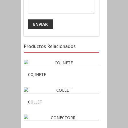
Productos Relacionados
COJINETE
COLLET