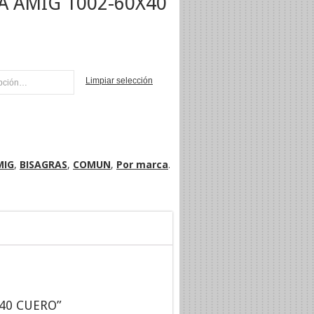
A AMIG 1002-60X40
Limpiar selección
NI
MIG
,
BISAGRAS
,
COMUN
,
Por marca
.
X40 CUERO”