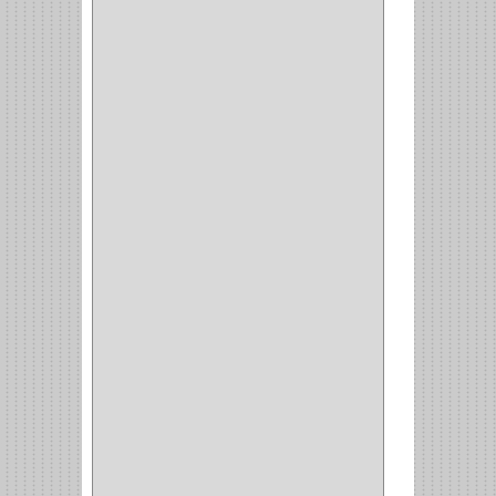
CLOSET
(11)
ZAPATERO
(1)
SOPORTE
(3)
MESA PLANCHA
(1)
VESTIDO
(1)
JOYERO
(1)
PANTALONERO
(4)
COCINA
(37)
TORNO
(1)
PLATOS
(1)
PORTATAPAS
(1)
PORTAPAPEL
(2)
PLATEROS
(2)
ESQUINERO
(1)
ESQUINAS MAGICAS
(3)