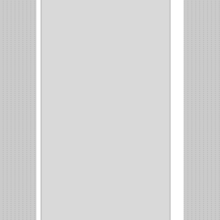
(49)
CAZUELAS
(10)
BOTONES
(38)
(4)
BROCHAS
(2)
(7)
ACOPLES
(1)
(35)
COMPRESOR
(1)
ACCESORIOS
(1)
REPUESTOS
(1)
NEUMATICA
(1)
(2)
(8)
(850)