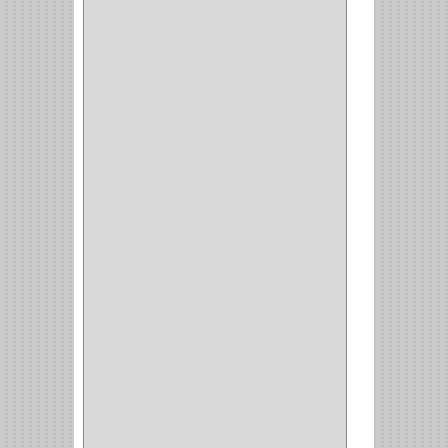
OMEGA
(14)
PARCHE
(26)
TIPO PUERTA
(9)
GABINETE
(1)
EN T
(2)
DOBLE ACCION
(5)
GRADOS
(2)
135
(1)
107
(1)
BISAGRA
(3)
BIOMBO
(1)
BALINERA
(12)
MUEBLE
(47)
COMUN
(21)
(220)
CILINDRO
(4)