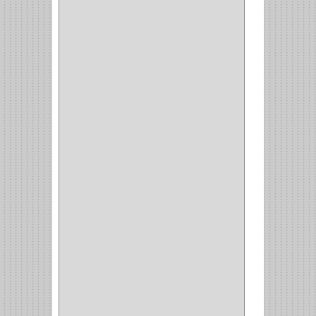
BONETE
(1)
FRESA
(1)
CIERRA COPA
(1)
ARANDELAS
(1)
REPUESTOS
(1)
ANGULO
(1)
AMORTIGUADOR
(1)
AMARRE
(1)
CORCHO
(1)
ALFILER
(1)
ALDABILLA
(1)
MAGNETICA
(2)
MADRIL
(2)
SIERRA COPA
(2)
COPA
(1)