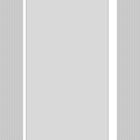
BARTA
(1)
YALE
(32)
TESA
(2)
FUERTE
(24)
IMPAV
(3)
ELECTROCONTROL
(1)
TIMBERLINE
(1)
SURTEK
(1)
PRODUCTO IMPORTADO
(83)
RAYER
(1)
MC CASTI
(1)
AMIG
(30)
BLUM
(3)
RANGER
(4)