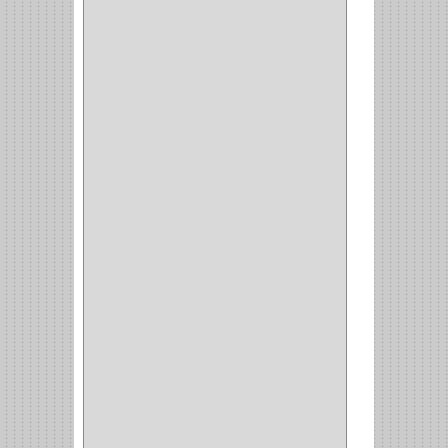
CAJAS
(2)
BROCAS TUGTENO
(1)
BROCAS METAL
(1)
BROCAS
(26)
BROCA MURO
(3)
BROCA MADERA Y
LAMINA
(3)
BROCA TUGSTENO
(12)
BROCA VIDRIO
(1)
BROCA MADERA
(4)
BROCA MADERA
LAMINA
(2)
BROCAS MADERA
(1)
BISTURI
(8)
ALICATES
(22)