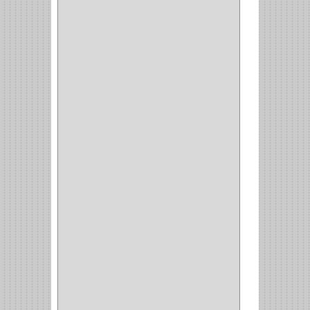
CORDON TELEFONO
(1)
CONVERTIDORES
(5)
CLAVIJAS
(1)
CINTAS
(1)
CANALETAS
(1)
CAJAS
(1)
CAJA
(1)
MULTITOMA
(1)
CABLE
(5)
BOTONES
(2)
BOMBILLO
(7)
ALAMBRE
(3)
(73)
CIZALLAS
(1)
CEPILLO
(5)