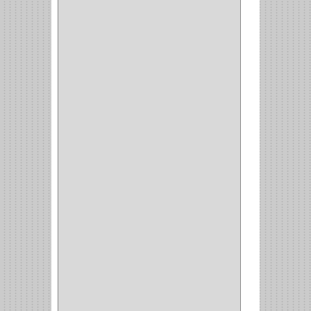
VERONA
(2)
NORTON
(1)
PRODUCTO IMPORTADO
Y NACIONAL
(54)
BEA
(1)
MORSE
(1)
3M
(1)
MASTER
(21)
SAFE
(34)
GEO
(7)
ELIS
(6)
CROIX
(8)
RABBIT
(1)
SCHLAGE
(36)
ARCEG
(1)
VARTA
(1)