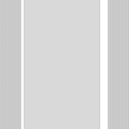
CRAFTSMAN
(2)
GREAT NEC
(1)
3EN1
(1)
PRODUCTO NACIONAL
(119)
TITAN
(2)
MPTOOLS
(2)
(51)
CLAVILLO
(1)
CIERRA PUERTA
(3)
PASADOR
(1)
VIDRIO
(1)
COCINA
(1)
CHAZOS
(1)
EMPAQUE
(1)
PISTOLA
(6)