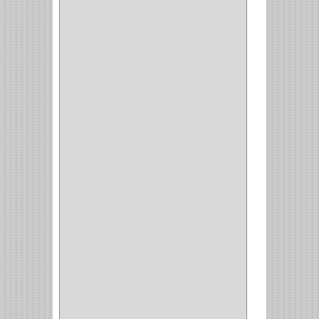
PASADOR
(1)
CIERRA PUERTA
(4)
VITRINA
(1)
CAJON
(3)
OMBLIGO
(1)
GUANTERA
(2)
VITRINA OMBLIGO
(2)
CERRADURA VIDRIO
(4)
CERRADURA
SOBREPONER
(2)
CERRADURA MUEBLE
(18)
CERRADURA CILINDRICA
(6)
CERRADURA SEGURIDAD
(10)
ENTRADA ALCOBA
(4)