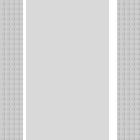
SALICE
(10)
MATABO
(1)
MEPLA
(2)
INROLA
(9)
ALIANCA
(5)
TORINO
(5)
HETTICH
(8)
CLASICC
(5)
GRASS
(7)
FEH
(13)
GATO
(17)
CONSUN
(1)
MOBILE
(16)
STAR
(7)
ARKA
(2)
INDUMA
(32)