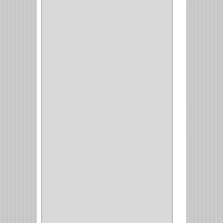
DORCA
(1)
IDEACE
(27)
SEGUREX
(1)
EGRET
(1)
CISA
(10)
REJIPLAS
(6)
PERLES
(2)
MUNDIAL HUNTER
(1)
GUEPARDO
(1)
GALAXIE
(2)
INCOLMA
(2)
PEGASO
(2)
KINVARO
(1)
SAMET
(1)
FERRARI
(1)
AVENTO
(0)