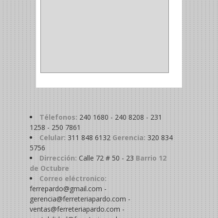
BAHCO
(1)
ACOPLES
(2)
METALICA
(2)
ABRAZADERA
(1)
Télefonos:
240 1680 - 240 8208 - 231
1258 - 250 7861
Celular:
311 848 6132
Gerencia:
320 834
5756
Dirrección:
Calle 72 # 50 - 23
Barrio 12
de Octubre
Correo eléctronico:
ferrepardo@gmail.com -
gerencia@ferreteriapardo.com -
ventas@ferreteriapardo.com -