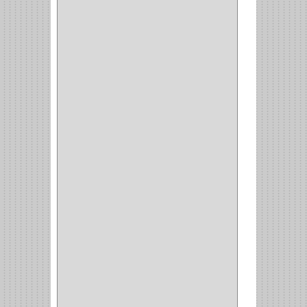
(34)
PULIDORA
(1)
TALADROS
(3)
CALADORA
(1)
ACCESORIOS
(5)
CUCHILLO
(2)
REPUESTO
(5)
CORTAVIDRIO
(1)
CORTABALDOSA
(1)
CORTA FRIO
(1)
CLAVADORA
(1)
(217)
WEBBER
(1)
NEVERA
(1)
TIPO CASTELLANO
(1)