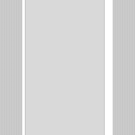
SEMI PARCHE
(14)
REDONDA
(1)
ACERO
(1)
VIDRIO
(9)
PIVOTE
(5)
PISO
(7)
PIANO
(2)
DOBLE ACCION ACERO
(3)
MAQUINA DE COSER
(2)
MALETIN
(1)
BISAGRAS
(1)
INVISIBLE TAMBOR
(6)
INVISIBLE
(7)
INTERIOR
(10)
INTEGRAL
(1)