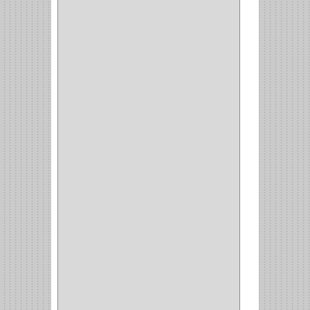
INDUSTRIAS GR
(1)
ARTEBOTON
(1)
BRONCECOL
(27)
SAGOLA
(1)
JANA
(1)
SILVANIA
(1)
TOOLCRAFT
(5)
SH
(1)
QUALITA
(4)
VERA
(16)
BH
(1)
INAFER
(2)
GYM
(4)
GENOVA
(2)
DOIMO
(1)