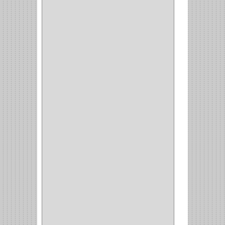
DURALOCK
(0)
BHOLER
(1)
HUNTER
(1)
BELLOTA
(1)
GREAT NECK
(1)
ACCURUDE
(1)
FGV
(1)
REPON
(1)
ITAKA
(2)
HYSSA
(1)
DUCASSE
(1)
DRAGON
(1)
STERLING
(5)
SPAR
(2)
CLASIC
(3)