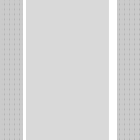
(4)
CADENAS
(4)
(29)
CORRUGAS
(1)
PASADOR
(21)
PASADORES
(1)
BRAZOS
(4)
(25)
OFICINA
(11)
CORREDERAS
(11)
ACCESORIOS
(1)
COPERO
(1)
CLOSET
(7)
COCINA
(6)
BRAZOS
(6)