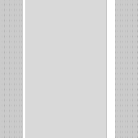
FORTE
(12)
STANLEY
(19)
SENCO
(3)
VALDERRAMA
(1)
AEROCOLOR
(1)
DISCOVER
(4)
IRWIN
(18)
TIMBERLY
(1)
MAKITA
(7)
WELLDONE
(5)
IFEL
(1)
BAHCO
(3)
GRIVAL
(5)
MP TOOLS
(5)
DEWALT
(18)
DAVINCI
(4)