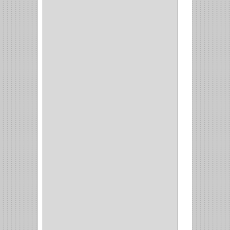
(22)
(1)
(1)
(6)
PIEDRA COPA
(1)
CINTAS
(5)
ENMASCARAR
(1)
EMPAQUE
(1)
DOBLE FAZ
(2)
ANTIDESLIZANTE
(1)
(1)
(1)
(14)
(1)
CANCAMO
(1)