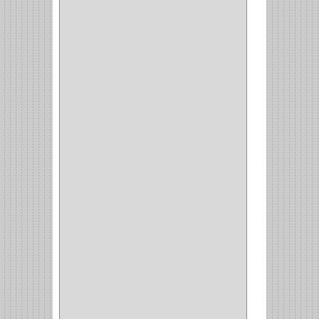
CERROJO
(9)
(3)
(70)
OFICINA
(1)
ACCESORIOS
(1)
TUBO
(2)
SOPORTE
(1)
RIEL
(1)
PERFILES
(2)
ACCESORIOS
(3)
CORREDERAS
LATERALES
(1)
CORBATERO
(1)
BARRAS
(1)
ADAPTADOR
(3)