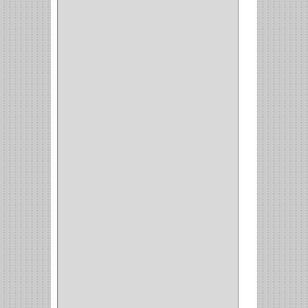
PUERTA PRINCIPAL
(15)
CERRADURA CERROJO
(1)
CERRADURA ALCOBA
(10)
CERRADURA CAJON
(14)
CERRADURA TRAMPA
(3)
MANIJAS CERRADURASS
(1)
CERROJOS
(11)
CERRADURA GUANTERA
(11)
CERRADURA ESCRITORIO
(10)
CERRADURA PUERTA
(19)
CERRADURA ESCRITRIO
(1)
CERRADURA INCRUSTAR
(12)