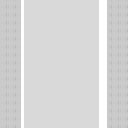
CUBIERTEROS
(4)
CONDIMENTEROS
(1)
CARRO LATERAL
(1)
CARRO BOTTELERO
(1)
CARRO ALACENA
(1)
CARRO
(2)
CANASTAS
(1)
CAMPANAS
(1)
BASURERAS
(4)
COPERO
(1)
AMORTIGUADOR
(1)
ALACENA
(5)
BANDEJA
(1)
(42)
ACCESORIOS
(8)