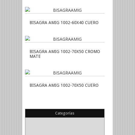
BISAGRA AMIG 1002-60X40 CUERO
BISAGRA AMIG 1002-70X50 CROMO
MATE
BISAGRA AMIG 1002-70X50 CUERO
Categorías
(22)
(1)