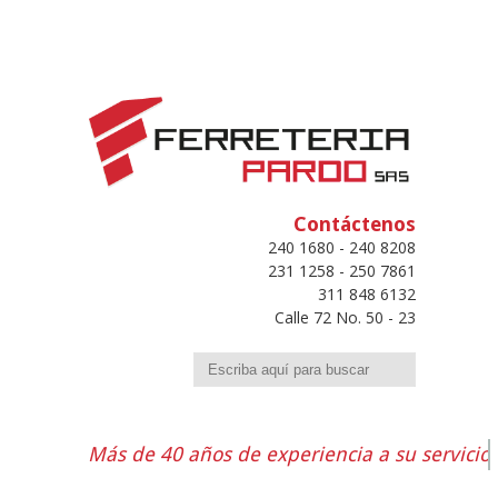
Contáctenos
240 1680 - 240 8208
231 1258 - 250 7861
311 848 6132
Calle 72 No. 50 - 23
Buscar
Más de 40 años de experiencia a su servicio