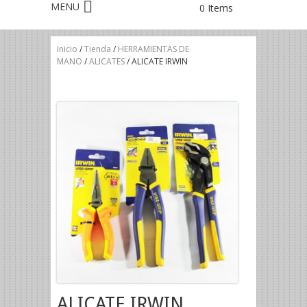
0 Items
Inicio
/
Tienda
/
HERRAMIENTAS DE
MANO
/
ALICATES
/ ALICATE IRWIN
ALICATE IRWIN