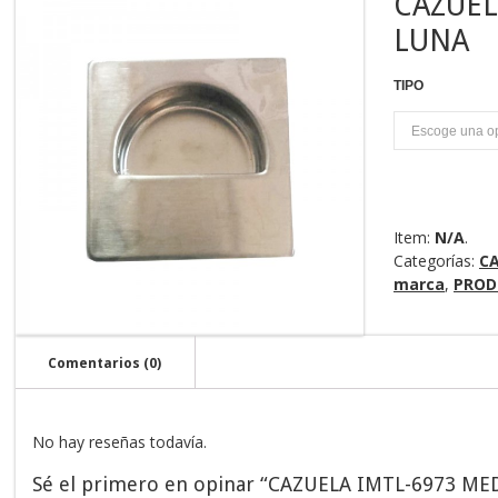
CAZUEL
LUNA
TIPO
U
Item:
N/A
.
Categorías:
C
marca
,
PROD
Comentarios (0)
No hay reseñas todavía.
Sé el primero en opinar “CAZUELA IMTL-6973 ME