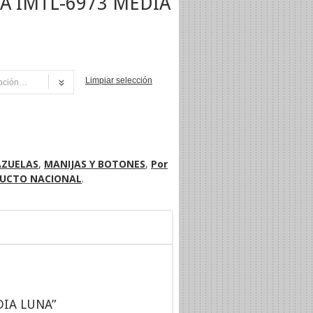
A IMTL-6973 MEDIA
Limpiar selección
NI
AZUELAS
,
MANIJAS Y BOTONES
,
Por
UCTO NACIONAL
.
DIA LUNA”