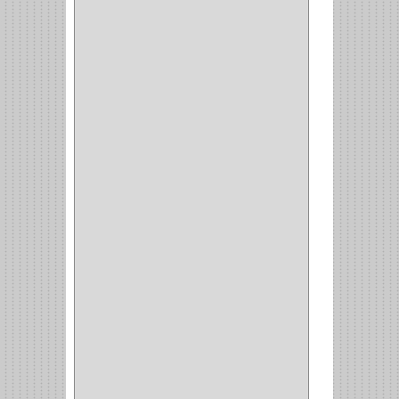
(850)
DURALOCK
(0)
BHOLER
(1)
HUNTER
(1)
BELLOTA
(1)
GREAT NECK
(1)
ACCURUDE
(1)
FGV
(1)
REPON
(1)
ITAKA
(2)
HYSSA
(1)
DUCASSE
(1)
DRAGON
(1)
STERLING
(5)
SPAR
(2)
CLASIC
(3)