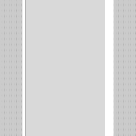
VARTA
(1)
DORCA
(1)
IDEACE
(27)
SEGUREX
(1)
EGRET
(1)
CISA
(10)
REJIPLAS
(6)
PERLES
(2)
MUNDIAL HUNTER
(1)
GUEPARDO
(1)
GALAXIE
(2)
INCOLMA
(2)
PEGASO
(2)
KINVARO
(1)
SAMET
(1)
FERRARI
(1)