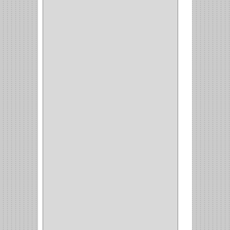
DOIMO
(1)
SALICE
(10)
MATABO
(1)
MEPLA
(2)
INROLA
(9)
ALIANCA
(5)
TORINO
(5)
HETTICH
(8)
CLASICC
(5)
GRASS
(7)
FEH
(13)
GATO
(17)
CONSUN
(1)
MOBILE
(16)
STAR
(7)
ARKA
(2)