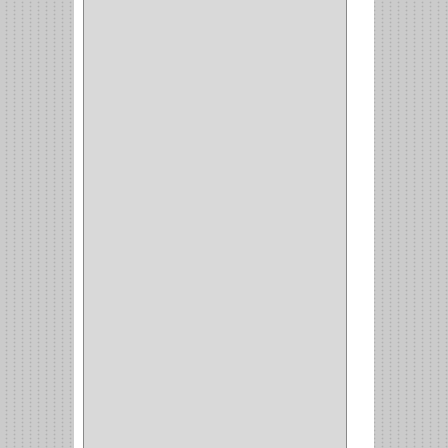
ENTRADA ALCOBA
(4)
PUERTA PRINCIPAL
(15)
CERRADURA CERROJO
(1)
CERRADURA ALCOBA
(10)
CERRADURA CAJON
(14)
CERRADURA TRAMPA
(3)
MANIJAS CERRADURASS
(1)
CERROJOS
(11)
CERRADURA GUANTERA
(11)
CERRADURA ESCRITORIO
(10)
CERRADURA PUERTA
(19)
CERRADURA ESCRITRIO
(1)
CERRADURA INCRUSTAR