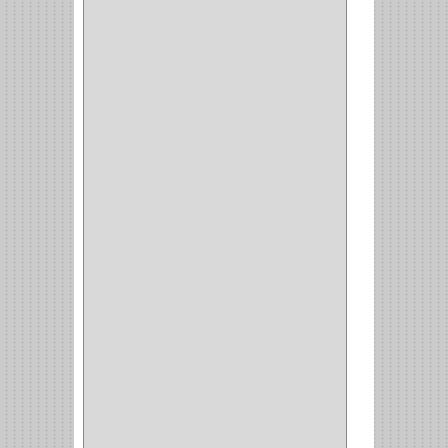
INDUMA
(32)
BARTA
(1)
YALE
(32)
TESA
(2)
FUERTE
(24)
IMPAV
(3)
ELECTROCONTROL
(1)
TIMBERLINE
(1)
SURTEK
(1)
PRODUCTO IMPORTADO
(83)
RAYER
(1)
MC CASTI
(1)
AMIG
(30)
BLUM
(3)