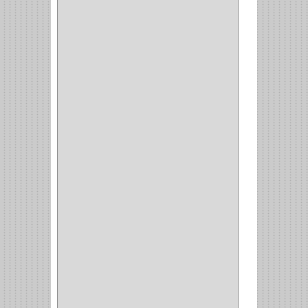
ACCESORIOS
(8)
CORDON TELEFONO
(1)
CONVERTIDORES
(5)
CLAVIJAS
(1)
CINTAS
(1)
CANALETAS
(1)
CAJAS
(1)
CAJA
(1)
MULTITOMA
(1)
CABLE
(5)
BOTONES
(2)
BOMBILLO
(7)
ALAMBRE
(3)
(73)
CIZALLAS
(1)