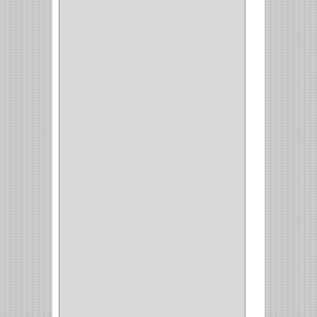
TIPO CASTELLANO
(1)
SEMI PARCHE
(14)
REDONDA
(1)
ACERO
(1)
VIDRIO
(9)
PIVOTE
(5)
PISO
(7)
PIANO
(2)
DOBLE ACCION ACERO
(3)
MAQUINA DE COSER
(2)
MALETIN
(1)
BISAGRAS
(1)
INVISIBLE TAMBOR
(6)
INVISIBLE
(7)
INTERIOR
(10)