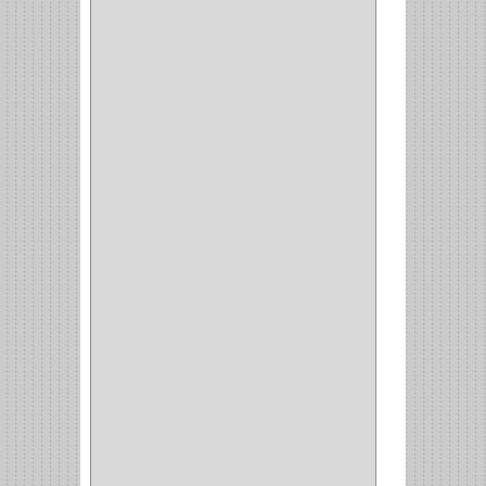
ALICATES
(22)
(49)
CAZUELAS
(10)
BOTONES
(38)
(4)
BROCHAS
(2)
(7)
ACOPLES
(1)
(35)
COMPRESOR
(1)
ACCESORIOS
(1)
REPUESTOS
(1)
NEUMATICA
(1)
(2)
(8)