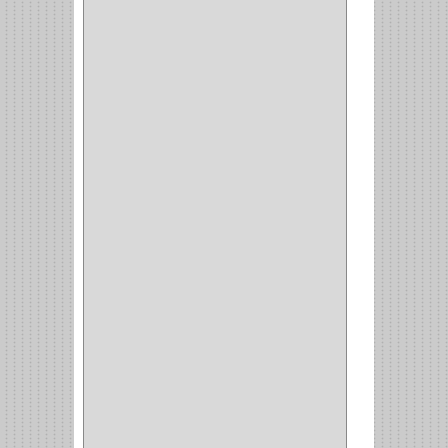
PISTOLA
(6)
BONETE
(1)
FRESA
(1)
CIERRA COPA
(1)
ARANDELAS
(1)
REPUESTOS
(1)
ANGULO
(1)
AMORTIGUADOR
(1)
AMARRE
(1)
CORCHO
(1)
ALFILER
(1)
ALDABILLA
(1)
MAGNETICA
(2)
MADRIL
(2)
SIERRA COPA
(2)