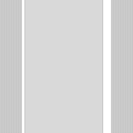
(3)
CUBIERTEROS
(4)
CONDIMENTEROS
(1)
CARRO LATERAL
(1)
CARRO BOTTELERO
(1)
CARRO ALACENA
(1)
CARRO
(2)
CANASTAS
(1)
CAMPANAS
(1)
BASURERAS
(4)
COPERO
(1)
AMORTIGUADOR
(1)
ALACENA
(5)
BANDEJA
(1)
(42)