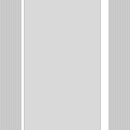
INTEGRAL
(1)
OMEGA
(14)
PARCHE
(26)
TIPO PUERTA
(9)
GABINETE
(1)
EN T
(2)
DOBLE ACCION
(5)
GRADOS
(2)
135
(1)
107
(1)
BISAGRA
(3)
BIOMBO
(1)
BALINERA
(12)
MUEBLE
(47)
COMUN
(21)
(220)