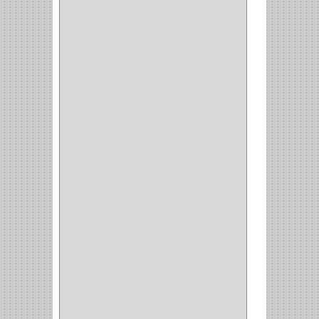
DAVINCI
(4)
CRAFTSMAN
(2)
GREAT NEC
(1)
3EN1
(1)
PRODUCTO NACIONAL
(119)
TITAN
(2)
MPTOOLS
(2)
(51)
CLAVILLO
(1)
CIERRA PUERTA
(3)
PASADOR
(1)
VIDRIO
(1)
COCINA
(1)
CHAZOS
(1)
EMPAQUE
(1)