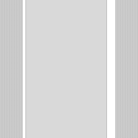
BRAZOS
(6)
(34)
PULIDORA
(1)
TALADROS
(3)
CALADORA
(1)
ACCESORIOS
(5)
CUCHILLO
(2)
REPUESTO
(5)
CORTAVIDRIO
(1)
CORTABALDOSA
(1)
CORTA FRIO
(1)
CLAVADORA
(1)
(217)
WEBBER
(1)
NEVERA
(1)