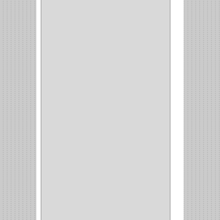
CANCAMO
(1)
(4)
CADENAS
(4)
(29)
CORRUGAS
(1)
PASADOR
(21)
PASADORES
(1)
BRAZOS
(4)
(25)
OFICINA
(11)
CORREDERAS
(11)
ACCESORIOS
(1)
COPERO
(1)
CLOSET
(7)
COCINA
(6)