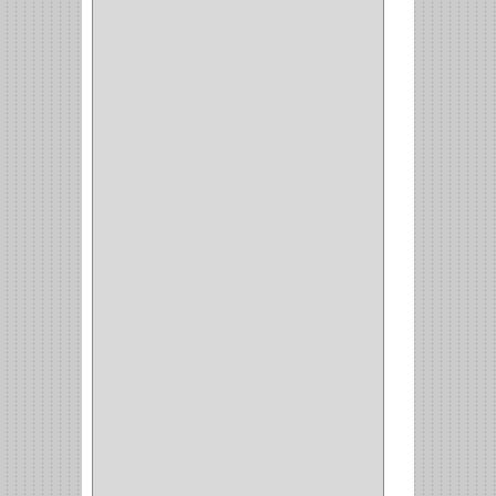
AVENTO
(0)
INDUSTRIAS GR
(1)
ARTEBOTON
(1)
BRONCECOL
(27)
SAGOLA
(1)
JANA
(1)
SILVANIA
(1)
TOOLCRAFT
(5)
SH
(1)
QUALITA
(4)
VERA
(16)
BH
(1)
INAFER
(2)
GYM
(4)
GENOVA
(2)