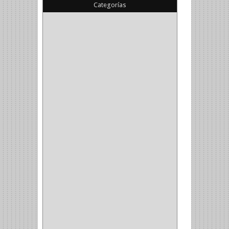
Categorías
(22)
(1)
(1)
(6)
PIEDRA COPA
(1)
CINTAS
(5)
ENMASCARAR
(1)
EMPAQUE
(1)
DOBLE FAZ
(2)
ANTIDESLIZANTE
(1)
(1)
(1)
(14)
(1)