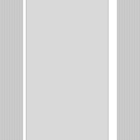
CILINDRO
(4)
PASADOR
(1)
CIERRA PUERTA
(4)
VITRINA
(1)
CAJON
(3)
OMBLIGO
(1)
GUANTERA
(2)
VITRINA OMBLIGO
(2)
CERRADURA VIDRIO
(4)
CERRADURA
SOBREPONER
(2)
CERRADURA MUEBLE
(18)
CERRADURA CILINDRICA
(6)
CERRADURA SEGURIDAD
(10)