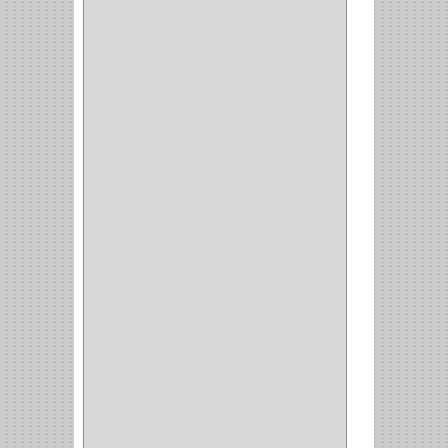
RANGER
(4)
FORTE
(12)
STANLEY
(19)
SENCO
(3)
VALDERRAMA
(1)
AEROCOLOR
(1)
DISCOVER
(4)
IRWIN
(18)
TIMBERLY
(1)
MAKITA
(7)
WELLDONE
(5)
IFEL
(1)
BAHCO
(3)
GRIVAL
(5)
MP TOOLS
(5)
DEWALT
(18)