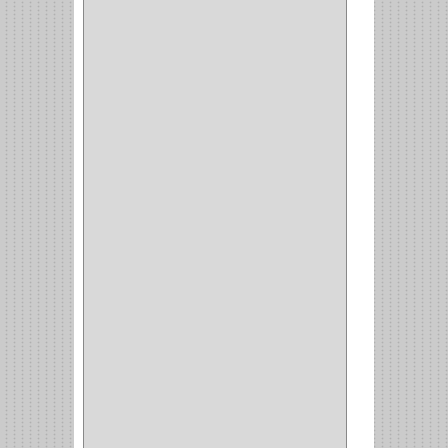
(12)
CERROJO
(9)
(3)
(70)
OFICINA
(1)
ACCESORIOS
(1)
TUBO
(2)
SOPORTE
(1)
RIEL
(1)
PERFILES
(2)
ACCESORIOS
(3)
CORREDERAS
LATERALES
(1)
CORBATERO
(1)
BARRAS
(1)