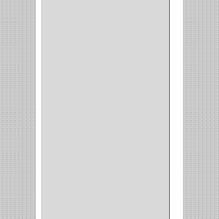
VERONA
(2)
NORTON
(1)
PRODUCTO IMPORTADO
Y NACIONAL
(54)
BEA
(1)
MORSE
(1)
3M
(1)
MASTER
(21)
SAFE
(34)
GEO
(7)
ELIS
(6)
CROIX
(8)
RABBIT
(1)
SCHLAGE
(36)
ARCEG
(1)