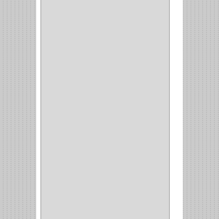
CEPILLO
(5)
CAJAS
(2)
BROCAS TUGTENO
(1)
BROCAS METAL
(1)
BROCAS
(26)
BROCA MURO
(3)
BROCA MADERA Y
LAMINA
(3)
BROCA TUGSTENO
(12)
BROCA VIDRIO
(1)
BROCA MADERA
(4)
BROCA MADERA
LAMINA
(2)
BROCAS MADERA
(1)
BISTURI
(8)