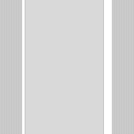
ADAPTADOR
(3)
CLOSET
(11)
ZAPATERO
(1)
SOPORTE
(3)
MESA PLANCHA
(1)
VESTIDO
(1)
JOYERO
(1)
PANTALONERO
(4)
COCINA
(37)
TORNO
(1)
PLATOS
(1)
PORTATAPAS
(1)
PORTAPAPEL
(2)
PLATEROS
(2)
ESQUINERO
(1)
ESQUINAS MAGICAS