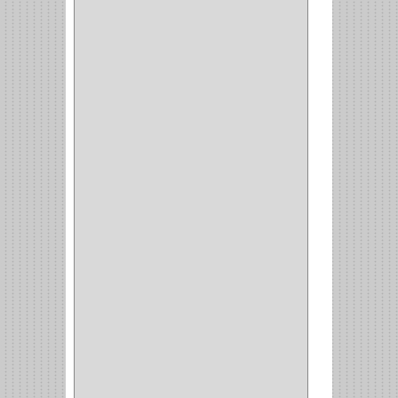
ALACENA
(5)
BANDEJA
(1)
(42)
ACCESORIOS
(8)
CORDON TELEFONO
(1)
CONVERTIDORES
(5)
CLAVIJAS
(1)
CINTAS
(1)
CANALETAS
(1)
CAJAS
(1)
CAJA
(1)
MULTITOMA
(1)
CABLE
(5)
BOTONES
(2)
BOMBILLO
(7)