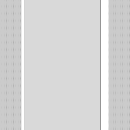
STERLING
(5)
SPAR
(2)
CLASIC
(3)
VERONA
(2)
NORTON
(1)
PRODUCTO IMPORTADO
Y NACIONAL
(54)
BEA
(1)
MORSE
(1)
3M
(1)
MASTER
(21)
SAFE
(34)
GEO
(7)
ELIS
(6)
CROIX
(8)
RABBIT
(1)