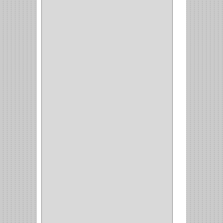
NEUMATICA
(1)
(2)
(8)
(850)
DURALOCK
(0)
BHOLER
(1)
HUNTER
(1)
BELLOTA
(1)
GREAT NECK
(1)
ACCURUDE
(1)
FGV
(1)
REPON
(1)
ITAKA
(2)
HYSSA
(1)
DUCASSE
(1)
DRAGON
(1)