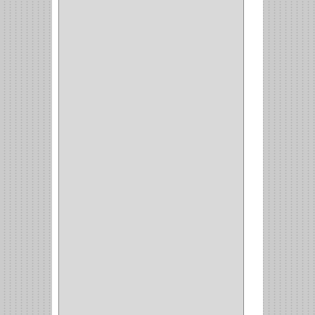
MOBILE
(16)
STAR
(7)
ARKA
(2)
INDUMA
(32)
BARTA
(1)
YALE
(32)
TESA
(2)
FUERTE
(24)
IMPAV
(3)
ELECTROCONTROL
(1)
TIMBERLINE
(1)
SURTEK
(1)
PRODUCTO IMPORTADO
(83)
RAYER
(1)
MC CASTI
(1)