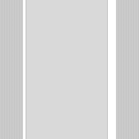
(6)
CERRADURA SEGURIDAD
(10)
ENTRADA ALCOBA
(4)
PUERTA PRINCIPAL
(15)
CERRADURA CERROJO
(1)
CERRADURA ALCOBA
(10)
CERRADURA CAJON
(14)
CERRADURA TRAMPA
(3)
MANIJAS CERRADURASS
(1)
CERROJOS
(11)
CERRADURA GUANTERA
(11)
CERRADURA ESCRITORIO
(10)
CERRADURA PUERTA
(19)