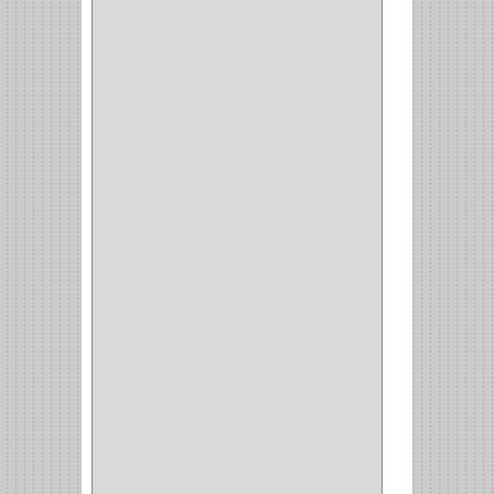
GYM
(4)
GENOVA
(2)
DOIMO
(1)
SALICE
(10)
MATABO
(1)
MEPLA
(2)
INROLA
(9)
ALIANCA
(5)
TORINO
(5)
HETTICH
(8)
CLASICC
(5)
GRASS
(7)
FEH
(13)
GATO
(17)
CONSUN
(1)