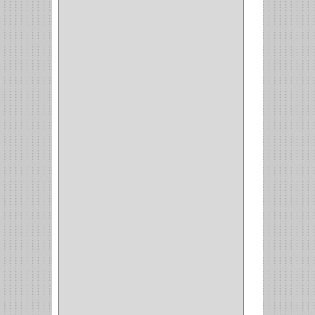
INVISIBLE
(7)
INTERIOR
(10)
INTEGRAL
(1)
OMEGA
(14)
PARCHE
(26)
TIPO PUERTA
(9)
GABINETE
(1)
EN T
(2)
DOBLE ACCION
(5)
GRADOS
(2)
135
(1)
107
(1)
BISAGRA
(3)
BIOMBO
(1)
BALINERA
(12)