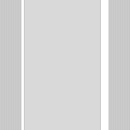
AMIG
(30)
BLUM
(3)
RANGER
(4)
FORTE
(12)
STANLEY
(19)
SENCO
(3)
VALDERRAMA
(1)
AEROCOLOR
(1)
DISCOVER
(4)
IRWIN
(18)
TIMBERLY
(1)
MAKITA
(7)
WELLDONE
(5)
IFEL
(1)
BAHCO
(3)