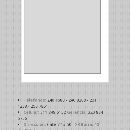
MADRIL
(2)
SIERRA COPA
(2)
COPA
(1)
BAHCO
(1)
ACOPLES
(2)
METALICA
(2)
ABRAZADERA
(1)
Télefonos:
240 1680 - 240 8208 - 231
1258 - 250 7861
Celular:
311 848 6132
Gerencia:
320 834
5756
Dirrección:
Calle 72 # 50 - 23
Barrio 12