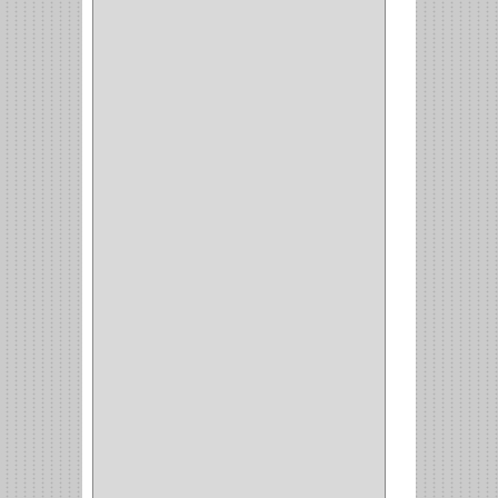
CERRADURA ESCRITRIO
(1)
CERRADURA INCRUSTAR
(12)
CERROJO
(9)
(3)
(70)
OFICINA
(1)
ACCESORIOS
(1)
TUBO
(2)
SOPORTE
(1)
RIEL
(1)
PERFILES
(2)
ACCESORIOS
(3)
CORREDERAS
LATERALES
(1)