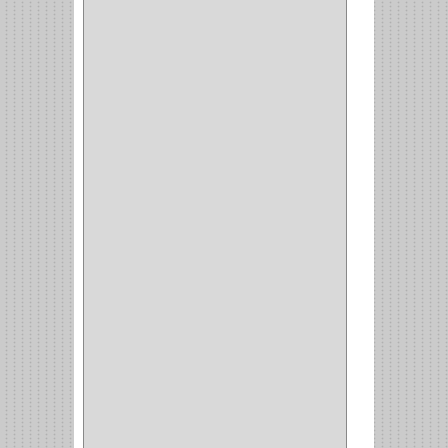
MUEBLE
(47)
COMUN
(21)
(220)
CILINDRO
(4)
PASADOR
(1)
CIERRA PUERTA
(4)
VITRINA
(1)
CAJON
(3)
OMBLIGO
(1)
GUANTERA
(2)
VITRINA OMBLIGO
(2)
CERRADURA VIDRIO
(4)
CERRADURA
SOBREPONER
(2)
CERRADURA MUEBLE
(18)
CERRADURA CILINDRICA