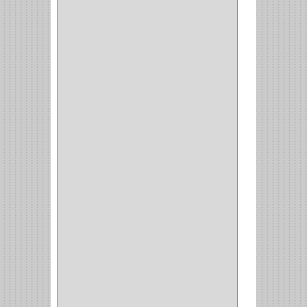
ALAMBRE
(3)
(73)
CIZALLAS
(1)
CEPILLO
(5)
CAJAS
(2)
BROCAS TUGTENO
(1)
BROCAS METAL
(1)
BROCAS
(26)
BROCA MURO
(3)
BROCA MADERA Y
LAMINA
(3)
BROCA TUGSTENO
(12)
BROCA VIDRIO
(1)
BROCA MADERA
(4)
BROCA MADERA
LAMINA
(2)