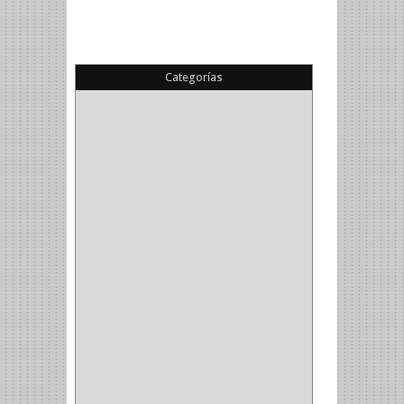
Categorías
(22)
(1)
(1)
(6)
PIEDRA COPA
(1)
CINTAS
(5)
ENMASCARAR
(1)
EMPAQUE
(1)
DOBLE FAZ
(2)
ANTIDESLIZANTE
(1)
(1)
(1)