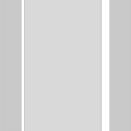
WEBBER
(1)
NEVERA
(1)
TIPO CASTELLANO
(1)
SEMI PARCHE
(14)
REDONDA
(1)
ACERO
(1)
VIDRIO
(9)
PIVOTE
(5)
PISO
(7)
PIANO
(2)
DOBLE ACCION ACERO
(3)
MAQUINA DE COSER
(2)
MALETIN
(1)
BISAGRAS
(1)
INVISIBLE TAMBOR
(6)