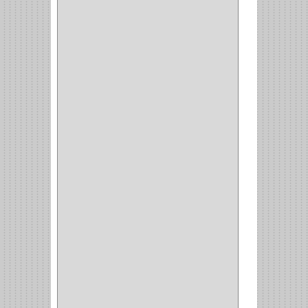
CORBATERO
(1)
BARRAS
(1)
ADAPTADOR
(3)
CLOSET
(11)
ZAPATERO
(1)
SOPORTE
(3)
MESA PLANCHA
(1)
VESTIDO
(1)
JOYERO
(1)
PANTALONERO
(4)
COCINA
(37)
TORNO
(1)
PLATOS
(1)
PORTATAPAS
(1)
PORTAPAPEL
(2)