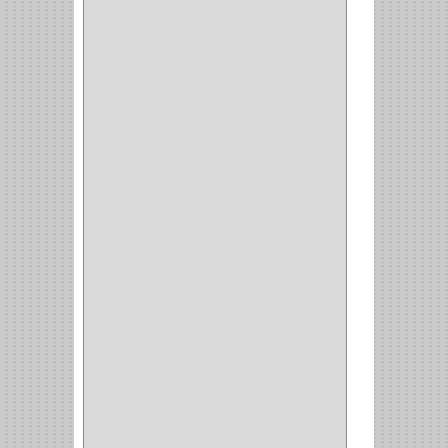
SCHLAGE
(36)
ARCEG
(1)
VARTA
(1)
DORCA
(1)
IDEACE
(27)
SEGUREX
(1)
EGRET
(1)
CISA
(10)
REJIPLAS
(6)
PERLES
(2)
MUNDIAL HUNTER
(1)
GUEPARDO
(1)
GALAXIE
(2)
INCOLMA
(2)
PEGASO
(2)