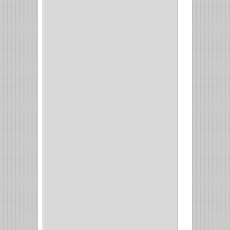
KINVARO
(1)
SAMET
(1)
FERRARI
(1)
AVENTO
(0)
INDUSTRIAS GR
(1)
ARTEBOTON
(1)
BRONCECOL
(27)
SAGOLA
(1)
JANA
(1)
SILVANIA
(1)
TOOLCRAFT
(5)
SH
(1)
QUALITA
(4)
VERA
(16)
BH
(1)
INAFER
(2)