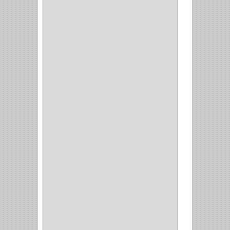
PLATEROS
(2)
ESQUINERO
(1)
ESQUINAS MAGICAS
(3)
CUBIERTEROS
(4)
CONDIMENTEROS
(1)
CARRO LATERAL
(1)
CARRO BOTTELERO
(1)
CARRO ALACENA
(1)
CARRO
(2)
CANASTAS
(1)
CAMPANAS
(1)
BASURERAS
(4)
COPERO
(1)
AMORTIGUADOR
(1)