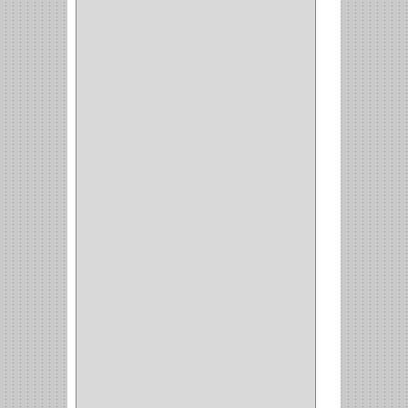
GRIVAL
(5)
MP TOOLS
(5)
DEWALT
(18)
DAVINCI
(4)
CRAFTSMAN
(2)
GREAT NEC
(1)
3EN1
(1)
PRODUCTO NACIONAL
(119)
TITAN
(2)
MPTOOLS
(2)
(51)
CLAVILLO
(1)
CIERRA PUERTA
(3)
PASADOR
(1)
VIDRIO
(1)