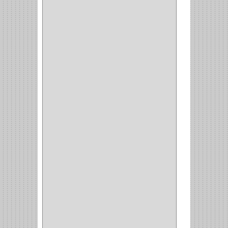
(14)
(1)
CANCAMO
(1)
(4)
CADENAS
(4)
(29)
CORRUGAS
(1)
PASADOR
(21)
PASADORES
(1)
BRAZOS
(4)
(25)
OFICINA
(11)
CORREDERAS
(11)
ACCESORIOS
(1)