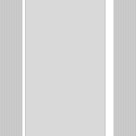
BROCAS MADERA
(1)
BISTURI
(8)
ALICATES
(22)
(49)
CAZUELAS
(10)
BOTONES
(38)
(4)
BROCHAS
(2)
(7)
ACOPLES
(1)
(35)
COMPRESOR
(1)
ACCESORIOS
(1)
REPUESTOS
(1)