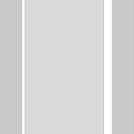
COPERO
(1)
CLOSET
(7)
COCINA
(6)
BRAZOS
(6)
(34)
PULIDORA
(1)
TALADROS
(3)
CALADORA
(1)
ACCESORIOS
(5)
CUCHILLO
(2)
REPUESTO
(5)
CORTAVIDRIO
(1)
CORTABALDOSA
(1)
CORTA FRIO
(1)
CLAVADORA
(1)
(217)