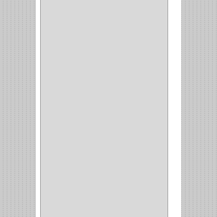
COCINA
(1)
CHAZOS
(1)
EMPAQUE
(1)
PISTOLA
(6)
BONETE
(1)
FRESA
(1)
CIERRA COPA
(1)
ARANDELAS
(1)
REPUESTOS
(1)
ANGULO
(1)
AMORTIGUADOR
(1)
AMARRE
(1)
CORCHO
(1)
ALFILER
(1)
ALDABILLA
(1)
MAGNETICA
(2)