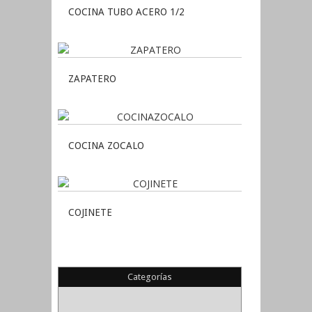
COCINA TUBO ACERO 1/2
ZAPATERO
COCINA ZOCALO
COJINETE
Categorías
(22)