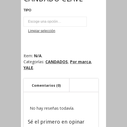
TIPO
UNI
Limpiar selección
Item:
N/A
.
Categorías:
CANDADOS
,
Por marca
,
YALE
.
Comentarios (0)
No hay reseñas todavía.
Sé el primero en opinar