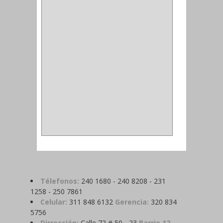
MAGNETICA
(2)
MADRIL
(2)
SIERRA COPA
(2)
COPA
(1)
BAHCO
(1)
ACOPLES
(2)
METALICA
(2)
ABRAZADERA
(1)
Télefonos:
240 1680 - 240 8208 - 231
1258 - 250 7861
Celular:
311 848 6132
Gerencia:
320 834
5756
Dirrección:
Calle 72 # 50 - 23
Barrio 12