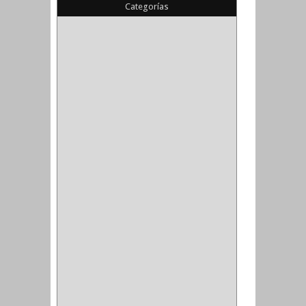
Categorías
(22)
(1)
(1)
(6)
PIEDRA COPA
(1)
CINTAS
(5)
ENMASCARAR
(1)
EMPAQUE
(1)
DOBLE FAZ
(2)
ANTIDESLIZANTE
(1)
(1)
(1)
(14)
(1)