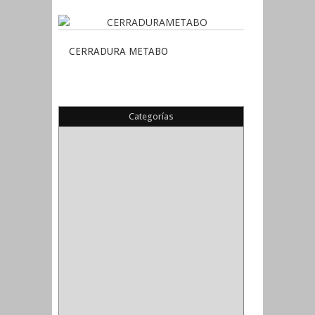
CERRADURA METABO
Categorías
(22)
(1)
(1)
(6)
PIEDRA COPA
(1)
CINTAS
(5)
ENMASCARAR
(1)
EMPAQUE
(1)
DOBLE FAZ
(2)