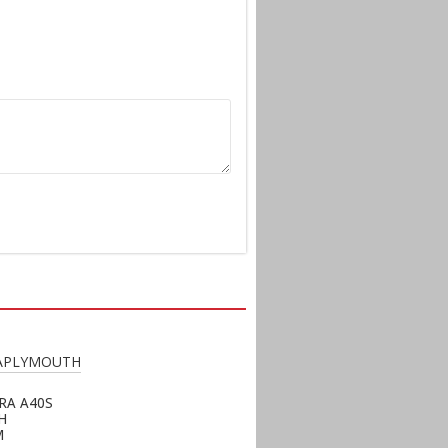
RA A40S
H
M