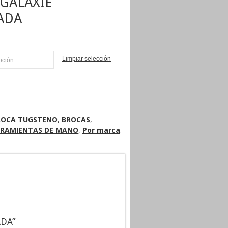
GALAXIE
ADA
Limpiar selección
NI
ROCA TUGSTENO
,
BROCAS
,
RRAMIENTAS DE MANO
,
Por marca
.
ADA”