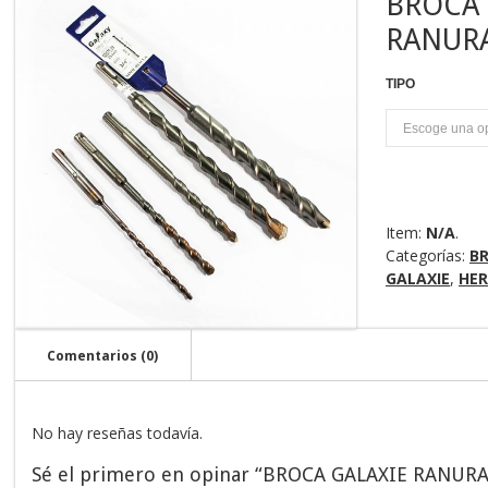
BROCA 
RANUR
TIPO
U
Item:
N/A
.
Categorías:
B
GALAXIE
,
HE
Comentarios (0)
No hay reseñas todavía.
Sé el primero en opinar “BROCA GALAXIE RANUR