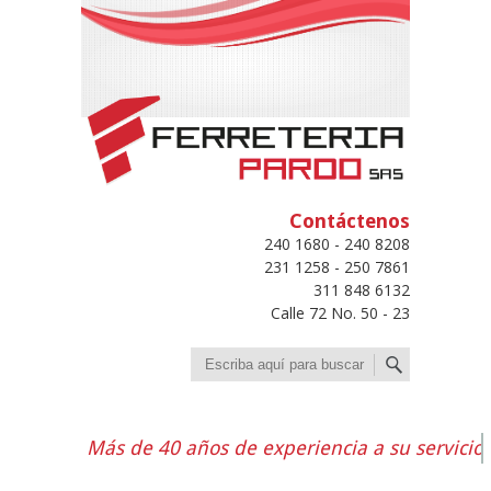
Contáctenos
240 1680 - 240 8208
231 1258 - 250 7861
311 848 6132
Calle 72 No. 50 - 23
Buscar
Más de 40 años de experiencia a su servicio