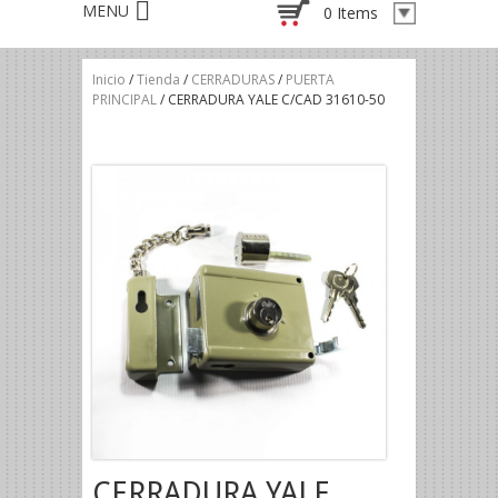
0 Items
Inicio
/
Tienda
/
CERRADURAS
/
PUERTA
PRINCIPAL
/ CERRADURA YALE C/CAD 31610-50
CERRADURA YALE