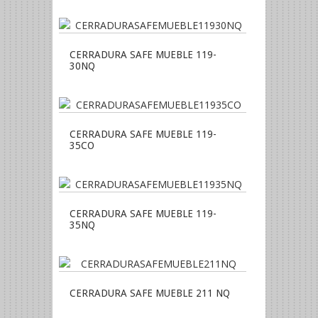
CERRADURA SAFE MUEBLE 119-
30NQ
CERRADURA SAFE MUEBLE 119-
35CO
CERRADURA SAFE MUEBLE 119-
35NQ
CERRADURA SAFE MUEBLE 211 NQ