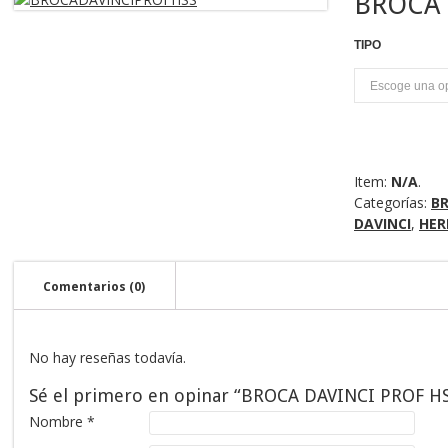
BROCA 
TIPO
U
Item:
N/A
.
Categorías:
B
DAVINCI
,
HER
Comentarios (0)
No hay reseñas todavía.
Sé el primero en opinar “BROCA DAVINCI PROF H
Nombre
*