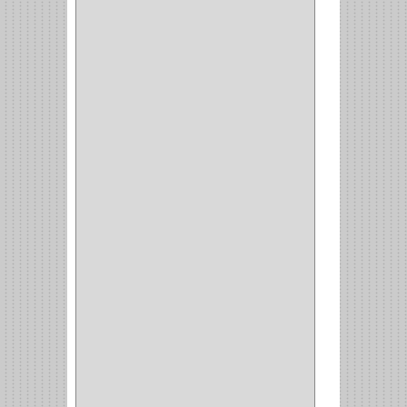
BANDEJA
(1)
(42)
ACCESORIOS
(8)
CORDON TELEFONO
(1)
CONVERTIDORES
(5)
CLAVIJAS
(1)
CINTAS
(1)
CANALETAS
(1)
CAJAS
(1)
CAJA
(1)
MULTITOMA
(1)
CABLE
(5)
BOTONES
(2)
BOMBILLO
(7)
ALAMBRE
(3)