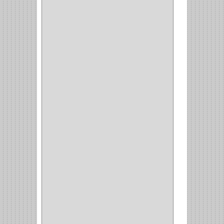
INVISIBLE
(7)
INTERIOR
(10)
INTEGRAL
(1)
OMEGA
(14)
PARCHE
(26)
TIPO PUERTA
(9)
GABINETE
(1)
EN T
(2)
DOBLE ACCION
(5)
GRADOS
(2)
135
(1)
107
(1)
BISAGRA
(3)
BIOMBO
(1)
BALINERA
(12)
MUEBLE
(47)