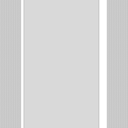
CHAZOS
(1)
EMPAQUE
(1)
PISTOLA
(6)
BONETE
(1)
FRESA
(1)
CIERRA COPA
(1)
ARANDELAS
(1)
REPUESTOS
(1)
ANGULO
(1)
AMORTIGUADOR
(1)
AMARRE
(1)
CORCHO
(1)
ALFILER
(1)
ALDABILLA
(1)
MAGNETICA
(2)