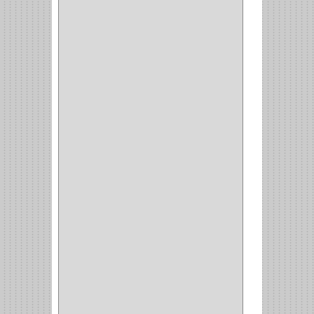
ESQUINERO
(1)
ESQUINAS MAGICAS
(3)
CUBIERTEROS
(4)
CONDIMENTEROS
(1)
CARRO LATERAL
(1)
CARRO BOTTELERO
(1)
CARRO ALACENA
(1)
CARRO
(2)
CANASTAS
(1)
CAMPANAS
(1)
BASURERAS
(4)
COPERO
(1)
AMORTIGUADOR
(1)
ALACENA
(5)