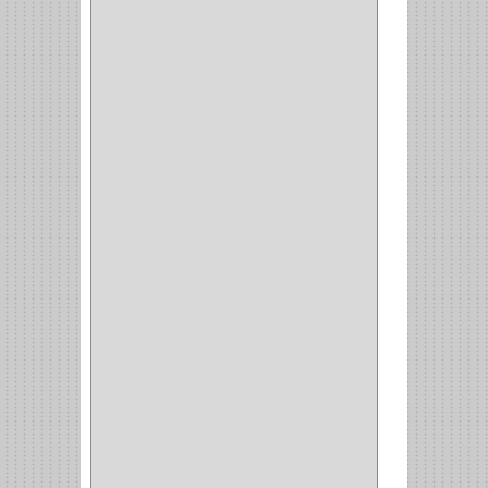
SPAR
(2)
CLASIC
(3)
VERONA
(2)
NORTON
(1)
PRODUCTO IMPORTADO
Y NACIONAL
(54)
BEA
(1)
MORSE
(1)
3M
(1)
MASTER
(21)
SAFE
(34)
GEO
(7)
ELIS
(6)
CROIX
(8)
RABBIT
(1)