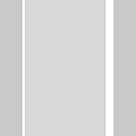
MP TOOLS
(5)
DEWALT
(18)
DAVINCI
(4)
CRAFTSMAN
(2)
GREAT NEC
(1)
3EN1
(1)
PRODUCTO NACIONAL
(119)
TITAN
(2)
MPTOOLS
(2)
(51)
CLAVILLO
(1)
CIERRA PUERTA
(3)
PASADOR
(1)
VIDRIO
(1)
COCINA
(1)