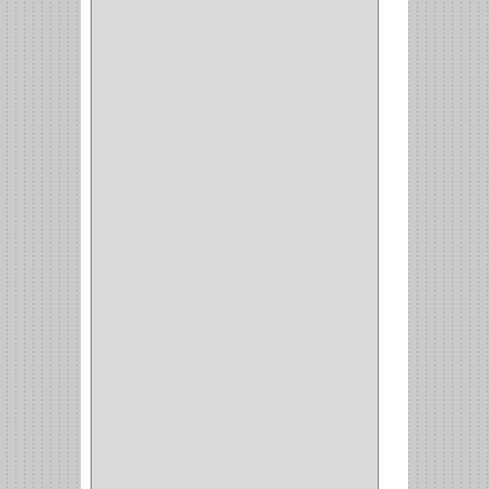
COMUN
(21)
(220)
CILINDRO
(4)
PASADOR
(1)
CIERRA PUERTA
(4)
VITRINA
(1)
CAJON
(3)
OMBLIGO
(1)
GUANTERA
(2)
VITRINA OMBLIGO
(2)
CERRADURA VIDRIO
(4)
CERRADURA
SOBREPONER
(2)
CERRADURA MUEBLE
(18)
CERRADURA CILINDRICA
(6)