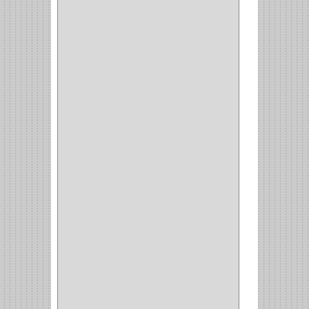
(2)
(8)
(850)
DURALOCK
(0)
BHOLER
(1)
HUNTER
(1)
BELLOTA
(1)
GREAT NECK
(1)
ACCURUDE
(1)
FGV
(1)
REPON
(1)
ITAKA
(2)
HYSSA
(1)
DUCASSE
(1)
DRAGON
(1)
STERLING
(5)