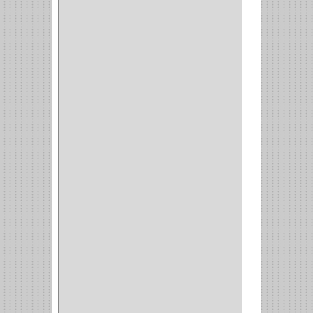
GYM
(4)
GENOVA
(2)
DOIMO
(1)
SALICE
(10)
MATABO
(1)
MEPLA
(2)
INROLA
(9)
ALIANCA
(5)
TORINO
(5)
HETTICH
(8)
CLASICC
(5)
GRASS
(7)
FEH
(13)
GATO
(17)
CONSUN
(1)
MOBILE
(16)