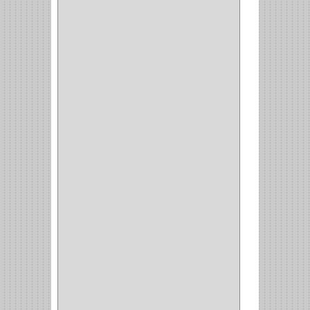
WEBBER
(1)
NEVERA
(1)
TIPO CASTELLANO
(1)
SEMI PARCHE
(14)
REDONDA
(1)
ACERO
(1)
VIDRIO
(9)
PIVOTE
(5)
PISO
(7)
PIANO
(2)
DOBLE ACCION ACERO
(3)
MAQUINA DE COSER
(2)
MALETIN
(1)
BISAGRAS
(1)
INVISIBLE TAMBOR
(6)