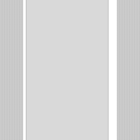
CERRADURA SEGURIDAD
(10)
ENTRADA ALCOBA
(4)
PUERTA PRINCIPAL
(15)
CERRADURA CERROJO
(1)
CERRADURA ALCOBA
(10)
CERRADURA CAJON
(14)
CERRADURA TRAMPA
(3)
MANIJAS CERRADURASS
(1)
CERROJOS
(11)
CERRADURA GUANTERA
(11)
CERRADURA ESCRITORIO
(10)
CERRADURA PUERTA
(19)
CERRADURA ESCRITRIO