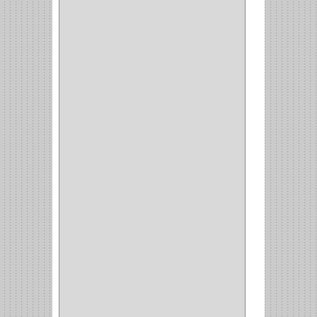
SAMET
(1)
FERRARI
(1)
AVENTO
(0)
INDUSTRIAS GR
(1)
ARTEBOTON
(1)
BRONCECOL
(27)
SAGOLA
(1)
JANA
(1)
SILVANIA
(1)
TOOLCRAFT
(5)
SH
(1)
QUALITA
(4)
VERA
(16)
BH
(1)
INAFER
(2)