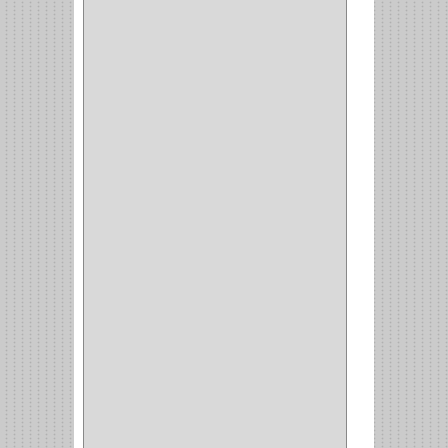
BROCAS MADERA
(1)
BISTURI
(8)
ALICATES
(22)
(49)
CAZUELAS
(10)
BOTONES
(38)
(4)
BROCHAS
(2)
(7)
ACOPLES
(1)
(35)
COMPRESOR
(1)
ACCESORIOS
(1)
REPUESTOS
(1)
NEUMATICA
(1)