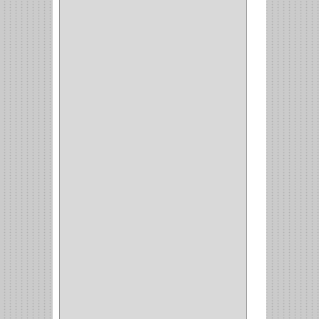
CLOSET
(7)
COCINA
(6)
BRAZOS
(6)
(34)
PULIDORA
(1)
TALADROS
(3)
CALADORA
(1)
ACCESORIOS
(5)
CUCHILLO
(2)
REPUESTO
(5)
CORTAVIDRIO
(1)
CORTABALDOSA
(1)
CORTA FRIO
(1)
CLAVADORA
(1)
(217)