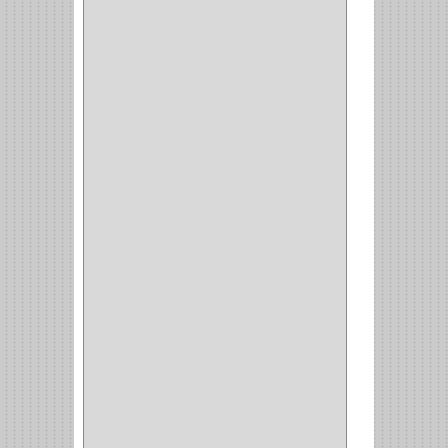
CORBATERO
(1)
BARRAS
(1)
ADAPTADOR
(3)
CLOSET
(11)
ZAPATERO
(1)
SOPORTE
(3)
MESA PLANCHA
(1)
VESTIDO
(1)
JOYERO
(1)
PANTALONERO
(4)
COCINA
(37)
TORNO
(1)
PLATOS
(1)
PORTATAPAS
(1)
PORTAPAPEL
(2)
PLATEROS
(2)