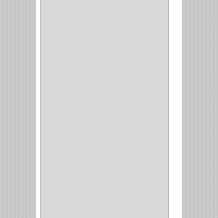
(1)
CERRADURA INCRUSTAR
(12)
CERROJO
(9)
(3)
(70)
OFICINA
(1)
ACCESORIOS
(1)
TUBO
(2)
SOPORTE
(1)
RIEL
(1)
PERFILES
(2)
ACCESORIOS
(3)
CORREDERAS
LATERALES
(1)