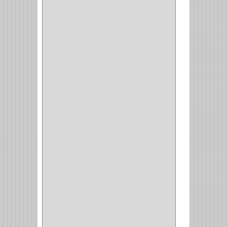
AMIG
(30)
BLUM
(3)
RANGER
(4)
FORTE
(12)
STANLEY
(19)
SENCO
(3)
VALDERRAMA
(1)
AEROCOLOR
(1)
DISCOVER
(4)
IRWIN
(18)
TIMBERLY
(1)
MAKITA
(7)
WELLDONE
(5)
IFEL
(1)
BAHCO
(3)
GRIVAL
(5)