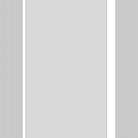
STAR
(7)
ARKA
(2)
INDUMA
(32)
BARTA
(1)
YALE
(32)
TESA
(2)
FUERTE
(24)
IMPAV
(3)
ELECTROCONTROL
(1)
TIMBERLINE
(1)
SURTEK
(1)
PRODUCTO IMPORTADO
(83)
RAYER
(1)
MC CASTI
(1)