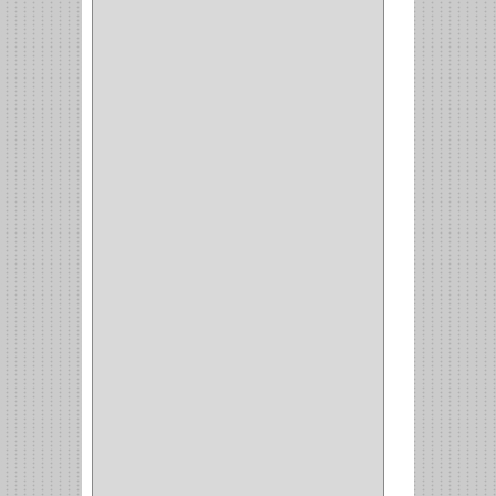
SCHLAGE
(36)
ARCEG
(1)
VARTA
(1)
DORCA
(1)
IDEACE
(27)
SEGUREX
(1)
EGRET
(1)
CISA
(10)
REJIPLAS
(6)
PERLES
(2)
MUNDIAL HUNTER
(1)
GUEPARDO
(1)
GALAXIE
(2)
INCOLMA
(2)
PEGASO
(2)
KINVARO
(1)