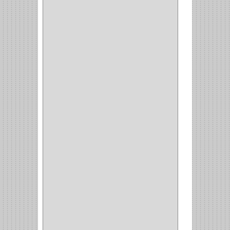
(14)
(1)
CANCAMO
(1)
(4)
CADENAS
(4)
(29)
CORRUGAS
(1)
PASADOR
(21)
PASADORES
(1)
BRAZOS
(4)
(25)
OFICINA
(11)
CORREDERAS
(11)
ACCESORIOS
(1)
COPERO
(1)