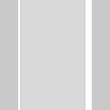
(73)
CIZALLAS
(1)
CEPILLO
(5)
CAJAS
(2)
BROCAS TUGTENO
(1)
BROCAS METAL
(1)
BROCAS
(26)
BROCA MURO
(3)
BROCA MADERA Y
LAMINA
(3)
BROCA TUGSTENO
(12)
BROCA VIDRIO
(1)
BROCA MADERA
(4)
BROCA MADERA
LAMINA
(2)