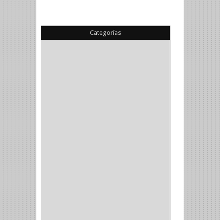
Categorías
(22)
(1)
(1)
(6)
PIEDRA COPA
(1)
CINTAS
(5)
ENMASCARAR
(1)
EMPAQUE
(1)
DOBLE FAZ
(2)
ANTIDESLIZANTE
(1)
(1)
(1)