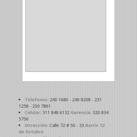
MADRIL
(2)
SIERRA COPA
(2)
COPA
(1)
BAHCO
(1)
ACOPLES
(2)
METALICA
(2)
ABRAZADERA
(1)
Télefonos:
240 1680 - 240 8208 - 231
1258 - 250 7861
Celular:
311 848 6132
Gerencia:
320 834
5756
Dirrección:
Calle 72 # 50 - 23
Barrio 12
de Octubre