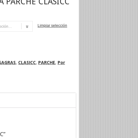
A PARCHE CLASICC
Limpiar selección
NI
SAGRAS
,
CLASICC
,
PARCHE
,
Por
C”