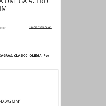
RA OMEGA ACERO
MM
Limpiar selección
AR
SAGRAS
,
CLASICC
,
OMEGA
,
Por
O 4X3X2MM”