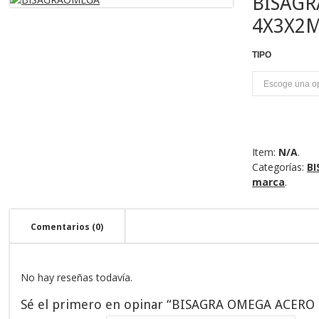
BISAG
4X3X2
TIPO
P
Item:
N/A
.
Categorías:
BI
marca
.
Comentarios (0)
No hay reseñas todavía.
Sé el primero en opinar “BISAGRA OMEGA ACER