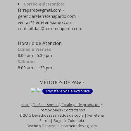
Correo eléctronico:
ferrepardo@gmail.com -
gerencia@ferreteriapardo.com -
ventas@ferreteriapardo.com -
contabilidad@ferreteriapardo.com
Horario de Atención
Lunes a Viernes
8:00 am - 5:30 pm
Sábados
8:00 am - 1:30 pm
MÉTODOS DE PAGO
Transferencia electrónica
Inicio
\
Quiénes somos
\
Cátalogo de productos
\
Promociones
\
Contáctenos
© 2015 Derechos reservados de copia | Ferreteria
Pardo | Bogotá, Colombia
Diseño y Desarrollo /scarpettadesing.com