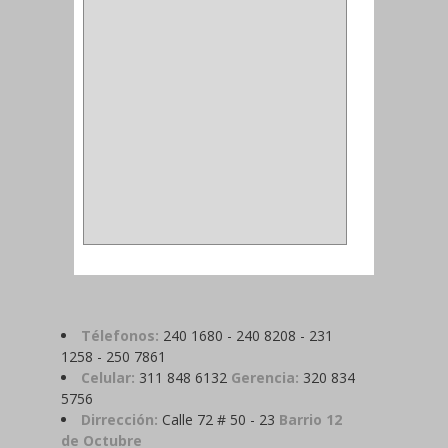
MADRIL
(2)
SIERRA COPA
(2)
COPA
(1)
BAHCO
(1)
ACOPLES
(2)
METALICA
(2)
ABRAZADERA
(1)
Télefonos:
240 1680 - 240 8208 - 231
1258 - 250 7861
Celular:
311 848 6132
Gerencia:
320 834
5756
Dirrección:
Calle 72 # 50 - 23
Barrio 12
de Octubre