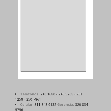
ALDABILLA
(1)
MAGNETICA
(2)
MADRIL
(2)
SIERRA COPA
(2)
COPA
(1)
BAHCO
(1)
ACOPLES
(2)
METALICA
(2)
ABRAZADERA
(1)
Télefonos:
240 1680 - 240 8208 - 231
1258 - 250 7861
Celular:
311 848 6132
Gerencia:
320 834
5756