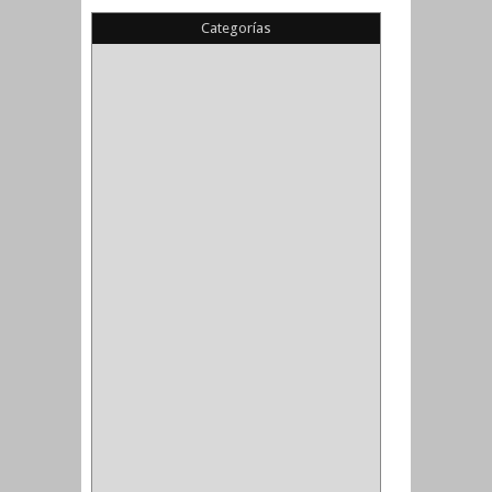
Categorías
(22)
(1)
(1)
(6)
PIEDRA COPA
(1)
CINTAS
(5)
ENMASCARAR
(1)
EMPAQUE
(1)
DOBLE FAZ
(2)
ANTIDESLIZANTE
(1)
(1)
(1)
(14)
(1)