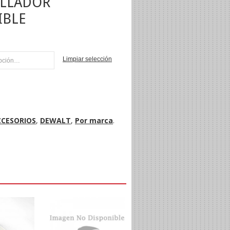
ILLADOR
IBLE
Limpiar selección
NI
CCESORIOS
,
DEWALT
,
Por marca
.