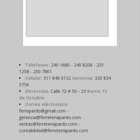
ACOPLES
(2)
METALICA
(2)
ABRAZADERA
(1)
Télefonos:
240 1680 - 240 8208 - 231
1258 - 250 7861
Celular:
311 848 6132
Gerencia:
320 834
5756
Dirrección:
Calle 72 # 50 - 23
Barrio 12
de Octubre
Correo eléctronico:
ferrepardo@gmail.com -
gerencia@ferreteriapardo.com -
ventas@ferreteriapardo.com -
contabilidad@ferreteriapardo.com