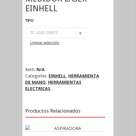
EINHELL
TIPO
UNI
Limpiar selección
Item:
N/A
.
Categorías:
EINHELL
,
HERRAMIENTA
DE MANO
,
HERRAMIENTAS
ELECTRICAS
.
Productos Relacionados