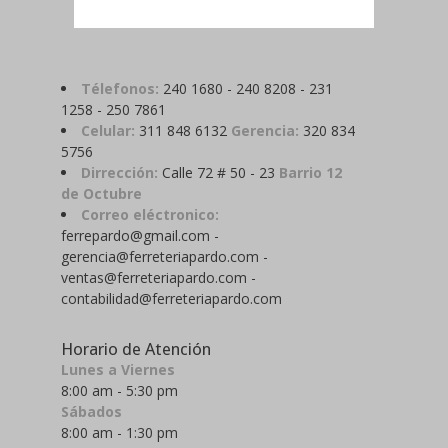
Télefonos:
240 1680 - 240 8208 - 231
1258 - 250 7861
Celular:
311 848 6132
Gerencia:
320 834
5756
Dirrección:
Calle 72 # 50 - 23
Barrio 12
de Octubre
Correo eléctronico:
ferrepardo@gmail.com -
gerencia@ferreteriapardo.com -
ventas@ferreteriapardo.com -
contabilidad@ferreteriapardo.com
Horario de Atención
Lunes a Viernes
8:00 am - 5:30 pm
Sábados
8:00 am - 1:30 pm