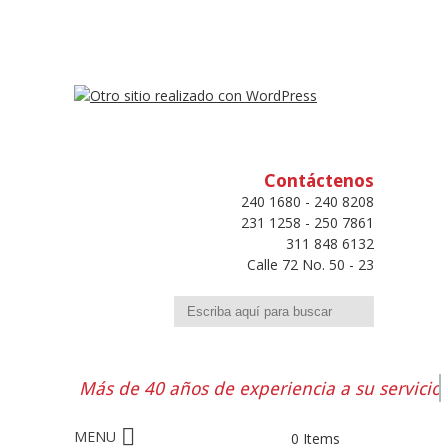
Contáctenos
240 1680 - 240 8208
231 1258 - 250 7861
311 848 6132
Calle 72 No. 50 - 23
Buscar
Más de 40 años de experiencia a su servicio
0 Items