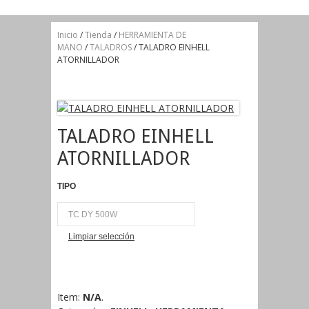
Inicio
/
Tienda
/
HERRAMIENTA DE
MANO
/
TALADROS
/ TALADRO EINHELL
ATORNILLADOR
TALADRO EINHELL
ATORNILLADOR
TIPO
UNI
Limpiar selección
Item:
N/A
.