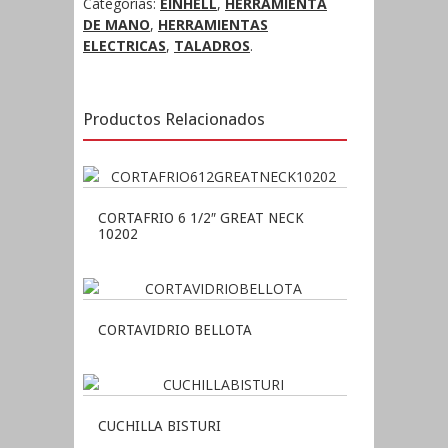
Categorías:
EINHELL
,
HERRAMIENTA
DE MANO
,
HERRAMIENTAS
ELECTRICAS
,
TALADROS
.
Productos Relacionados
CORTAFRIO 6 1/2″ GREAT NECK
10202
CORTAVIDRIO BELLOTA
CUCHILLA BISTURI