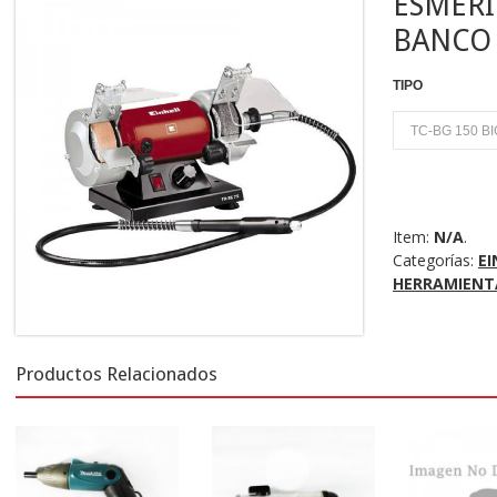
ESMERI
BANCO
TIPO
U
Item:
N/A
.
Categorías:
EI
HERRAMIENT
Productos Relacionados