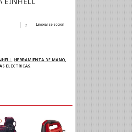
A EINHELL
Limpiar selección
NI
NHELL
,
HERRAMIENTA DE MANO
,
AS ELECTRICAS
.