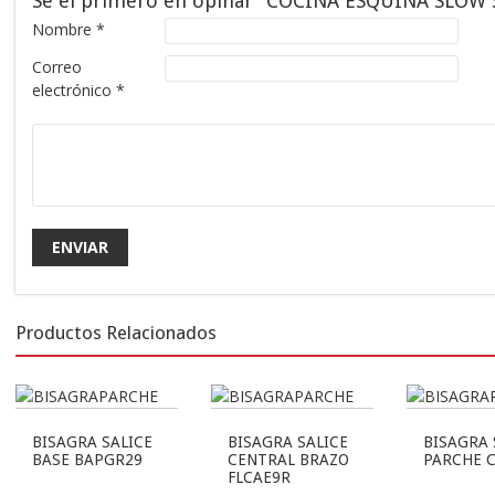
Sé el primero en opinar “COCINA ESQUINA SLOW 
Nombre
*
Correo
electrónico
*
Productos Relacionados
BISAGRA SALICE
BISAGRA SALICE
BISAGRA 
BASE BAPGR29
CENTRAL BRAZO
PARCHE 
FLCAE9R