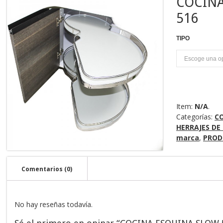
COCINA
516
TIPO
U
Item:
N/A
.
Categorías:
C
HERRAJES DE 
marca
,
PROD
Comentarios (0)
No hay reseñas todavía.