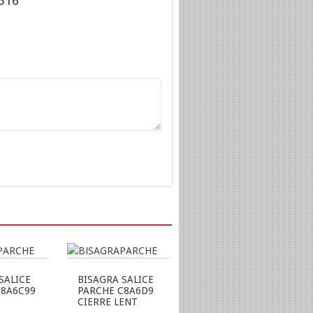
516”
SALICE
BISAGRA SALICE
C8A6C99
PARCHE C8A6D9
CIERRE LENT