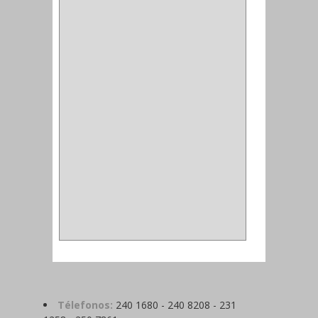
ALFILER
(1)
ALDABILLA
(1)
MAGNETICA
(2)
MADRIL
(2)
SIERRA COPA
(2)
COPA
(1)
BAHCO
(1)
ACOPLES
(2)
METALICA
(2)
ABRAZADERA
(1)
Télefonos:
240 1680 - 240 8208 - 231