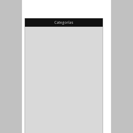
Categorías
(22)
(1)
(1)
(6)
PIEDRA COPA
(1)
CINTAS
(5)
ENMASCARAR
(1)
EMPAQUE
(1)
DOBLE FAZ
(2)
ANTIDESLIZANTE
(1)
(1)
(1)