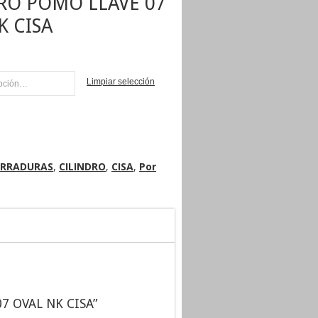
RO POMO LLAVE 07
K CISA
Limpiar selección
NI
ERRADURAS
,
CILINDRO
,
CISA
,
Por
07 OVAL NK CISA”