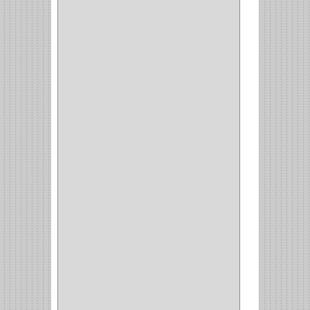
PLATOS
(1)
PORTATAPAS
(1)
PORTAPAPEL
(2)
PLATEROS
(2)
ESQUINERO
(1)
ESQUINAS MAGICAS
(3)
CUBIERTEROS
(4)
CONDIMENTEROS
(1)
CARRO LATERAL
(1)
CARRO BOTTELERO
(1)
CARRO ALACENA
(1)
CARRO
(2)
CANASTAS
(1)
CAMPANAS
(1)