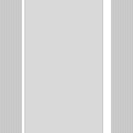
COMPRESOR
(1)
ACCESORIOS
(1)
REPUESTOS
(1)
NEUMATICA
(1)
(2)
(8)
(850)
DURALOCK
(0)
BHOLER
(1)
HUNTER
(1)
BELLOTA
(1)
GREAT NECK
(1)
ACCURUDE
(1)
FGV
(1)
REPON
(1)