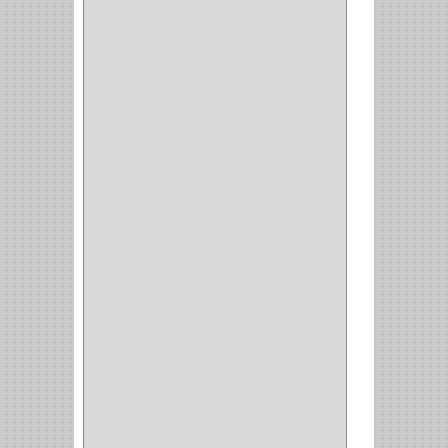
MAKITA
(7)
WELLDONE
(5)
IFEL
(1)
BAHCO
(3)
GRIVAL
(5)
MP TOOLS
(5)
DEWALT
(18)
DAVINCI
(4)
CRAFTSMAN
(2)
GREAT NEC
(1)
3EN1
(1)
PRODUCTO NACIONAL
(119)
TITAN
(2)
MPTOOLS
(2)
(51)