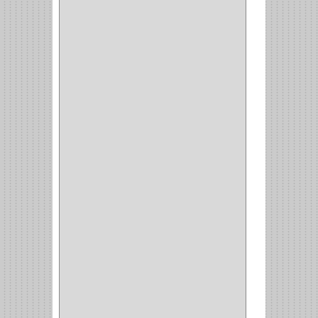
GUEPARDO
(1)
GALAXIE
(2)
INCOLMA
(2)
PEGASO
(2)
KINVARO
(1)
SAMET
(1)
FERRARI
(1)
AVENTO
(0)
INDUSTRIAS GR
(1)
ARTEBOTON
(1)
BRONCECOL
(27)
SAGOLA
(1)
JANA
(1)
SILVANIA
(1)
TOOLCRAFT
(5)