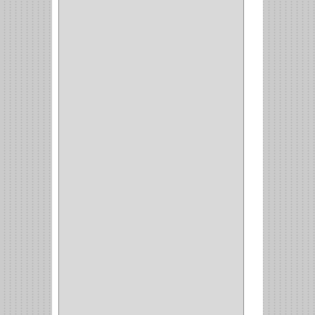
BROCA VIDRIO
(1)
BROCA MADERA
(4)
BROCA MADERA
LAMINA
(2)
BROCAS MADERA
(1)
BISTURI
(8)
ALICATES
(22)
(49)
CAZUELAS
(10)
BOTONES
(38)
(4)
BROCHAS
(2)
(7)
ACOPLES
(1)
(35)