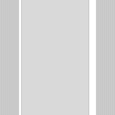
(1)
(14)
(1)
CANCAMO
(1)
(4)
CADENAS
(4)
(29)
CORRUGAS
(1)
PASADOR
(21)
PASADORES
(1)
BRAZOS
(4)
(25)
OFICINA
(11)
CORREDERAS
(11)