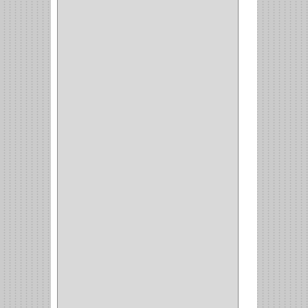
BASURERAS
(4)
COPERO
(1)
AMORTIGUADOR
(1)
ALACENA
(5)
BANDEJA
(1)
(42)
ACCESORIOS
(8)
CORDON TELEFONO
(1)
CONVERTIDORES
(5)
CLAVIJAS
(1)
CINTAS
(1)
CANALETAS
(1)
CAJAS
(1)
CAJA
(1)
MULTITOMA
(1)