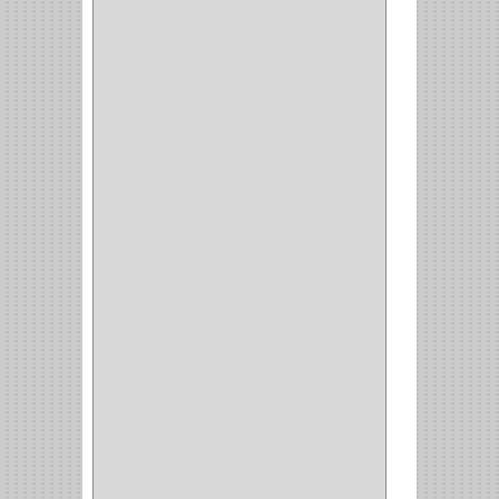
SH
(1)
QUALITA
(4)
VERA
(16)
BH
(1)
INAFER
(2)
GYM
(4)
GENOVA
(2)
DOIMO
(1)
SALICE
(10)
MATABO
(1)
MEPLA
(2)
INROLA
(9)
ALIANCA
(5)
TORINO
(5)
HETTICH
(8)
CLASICC
(5)