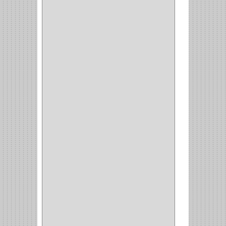
GRASS
(7)
FEH
(13)
GATO
(17)
CONSUN
(1)
MOBILE
(16)
STAR
(7)
ARKA
(2)
INDUMA
(32)
BARTA
(1)
YALE
(32)
TESA
(2)
FUERTE
(24)
IMPAV
(3)
ELECTROCONTROL
(1)
TIMBERLINE
(1)