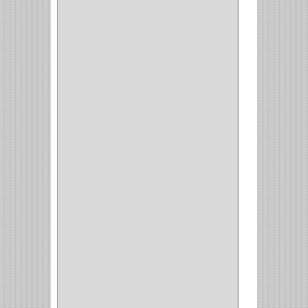
PERFILES
(2)
ACCESORIOS
(3)
CORREDERAS
LATERALES
(1)
CORBATERO
(1)
BARRAS
(1)
ADAPTADOR
(3)
CLOSET
(11)
ZAPATERO
(1)
SOPORTE
(3)
MESA PLANCHA
(1)
VESTIDO
(1)
JOYERO
(1)
PANTALONERO
(4)
COCINA
(37)
TORNO
(1)