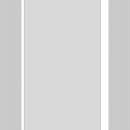
(18)
CERRADURA CILINDRICA
(6)
CERRADURA
SEGURIDAD
(10)
ENTRADA ALCOBA
(4)
PUERTA PRINCIPAL
(15)
CERRADURA CERROJO
(1)
CERRADURA ALCOBA
(10)
CERRADURA CAJON
(14)
CERRADURA TRAMPA
(3)
MANIJAS CERRADURASS
(1)
CERROJOS
(11)
CERRADURA GUANTERA
(11)