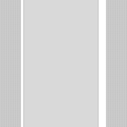
ACCESORIOS
(1)
COPERO
(1)
CLOSET
(7)
COCINA
(6)
BRAZOS
(6)
(34)
PULIDORA
(1)
TALADROS
(3)
CALADORA
(1)
ACCESORIOS
(5)
CUCHILLO
(2)
REPUESTO
(5)
CORTAVIDRIO
(1)
CORTABALDOSA
(1)
CORTA FRIO
(1)
CLAVADORA
(1)