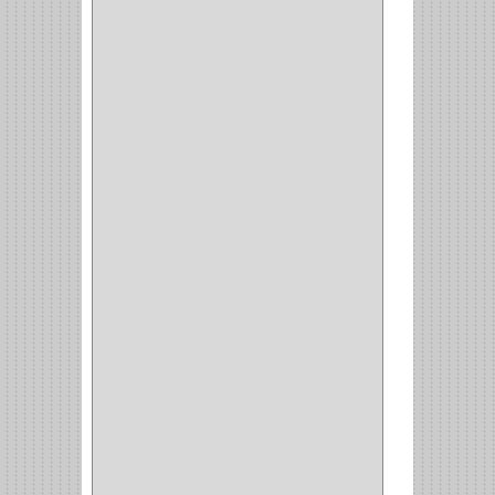
SURTEK
(1)
PRODUCTO
IMPORTADO
(83)
RAYER
(1)
MC CASTI
(1)
AMIG
(30)
BLUM
(3)
RANGER
(4)
FORTE
(12)
STANLEY
(19)
SENCO
(3)
VALDERRAMA
(1)
AEROCOLOR
(1)
DISCOVER
(4)
IRWIN
(18)
TIMBERLY
(1)