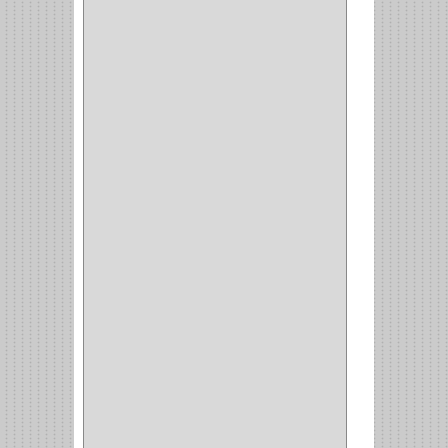
(217)
WEBBER
(1)
NEVERA
(1)
TIPO CASTELLANO
(1)
SEMI PARCHE
(14)
REDONDA
(1)
ACERO
(1)
VIDRIO
(9)
PIVOTE
(5)
PISO
(7)
PIANO
(2)
DOBLE ACCION ACERO
(3)
MAQUINA DE COSER
(2)
MALETIN
(1)
BISAGRAS
(1)