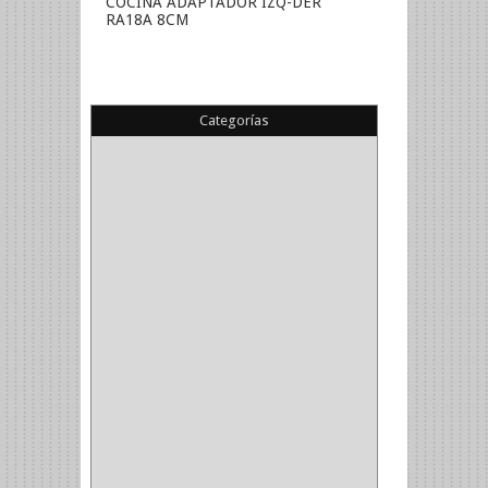
COCINA ADAPTADOR IZQ-DER
RA18A 8CM
Categorías
(22)
(1)
(1)
(6)
PIEDRA COPA
(1)
CINTAS
(5)
ENMASCARAR
(1)
EMPAQUE
(1)
DOBLE FAZ
(2)
ANTIDESLIZANTE
(1)
(1)