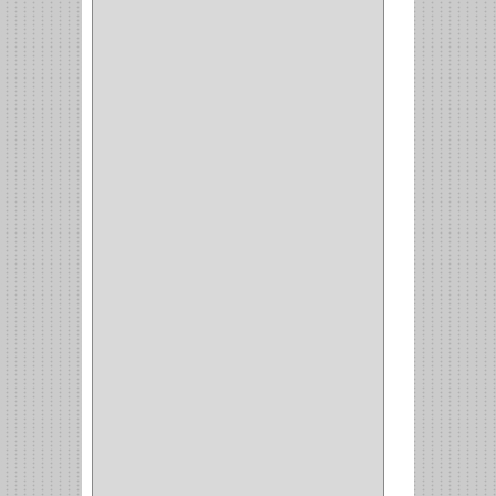
CABLE
(5)
BOTONES
(2)
BOMBILLO
(7)
ALAMBRE
(3)
(73)
CIZALLAS
(1)
CEPILLO
(5)
CAJAS
(2)
BROCAS TUGTENO
(1)
BROCAS METAL
(1)
BROCAS
(26)
BROCA MURO
(3)
BROCA MADERA Y
LAMINA
(3)
BROCA TUGSTENO
(12)