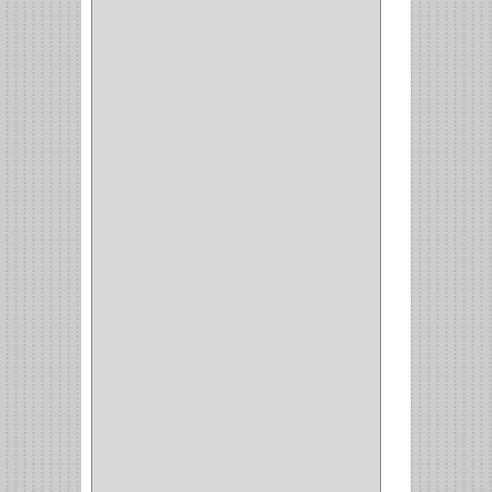
BALINERA
(12)
MUEBLE
(47)
COMUN
(21)
(220)
CILINDRO
(4)
PASADOR
(1)
CIERRA PUERTA
(4)
VITRINA
(1)
CAJON
(3)
OMBLIGO
(1)
GUANTERA
(2)
VITRINA OMBLIGO
(2)
CERRADURA VIDRIO
(4)
CERRADURA
SOBREPONER
(2)
CERRADURA MUEBLE