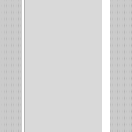
INVISIBLE TAMBOR
(6)
INVISIBLE
(7)
INTERIOR
(10)
INTEGRAL
(1)
OMEGA
(14)
PARCHE
(26)
TIPO PUERTA
(9)
GABINETE
(1)
EN T
(2)
DOBLE ACCION
(5)
GRADOS
(2)
135
(1)
107
(1)
BISAGRA
(3)
BIOMBO
(1)