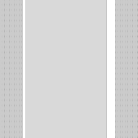
CERRADURA
ESCRITORIO
(10)
CERRADURA PUERTA
(19)
CERRADURA ESCRITRIO
(1)
CERRADURA INCRUSTAR
(12)
CERROJO
(9)
(3)
(70)
OFICINA
(1)
ACCESORIOS
(1)
TUBO
(2)
SOPORTE
(1)
RIEL
(1)