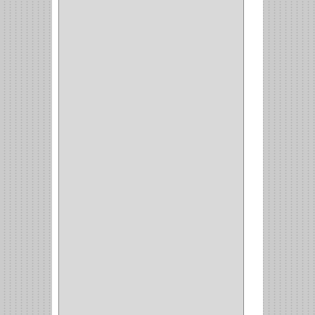
CLAVILLO
(1)
CIERRA PUERTA
(3)
PASADOR
(1)
VIDRIO
(1)
COCINA
(1)
CHAZOS
(1)
EMPAQUE
(1)
PISTOLA
(6)
BONETE
(1)
FRESA
(1)
CIERRA COPA
(1)
ARANDELAS
(1)
REPUESTOS
(1)
ANGULO
(1)
AMORTIGUADOR
(1)