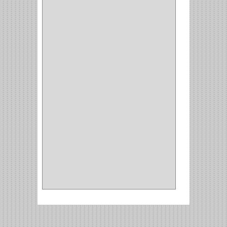
AMARRE
(1)
CORCHO
(1)
ALFILER
(1)
ALDABILLA
(1)
MAGNETICA
(2)
MADRIL
(2)
SIERRA COPA
(2)
COPA
(1)
BAHCO
(1)
ACOPLES
(2)
METALICA
(2)
ABRAZADERA
(1)