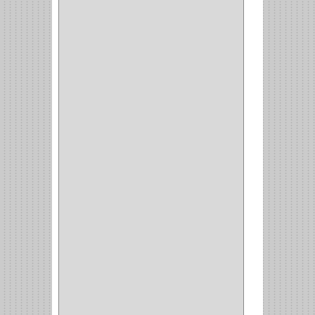
ITAKA
(2)
HYSSA
(1)
DUCASSE
(1)
DRAGON
(1)
STERLING
(5)
SPAR
(2)
CLASIC
(3)
VERONA
(2)
NORTON
(1)
PRODUCTO
IMPORTADO Y NACIONAL
(54)
BEA
(1)
MORSE
(1)
3M
(1)
MASTER
(21)
SAFE
(34)