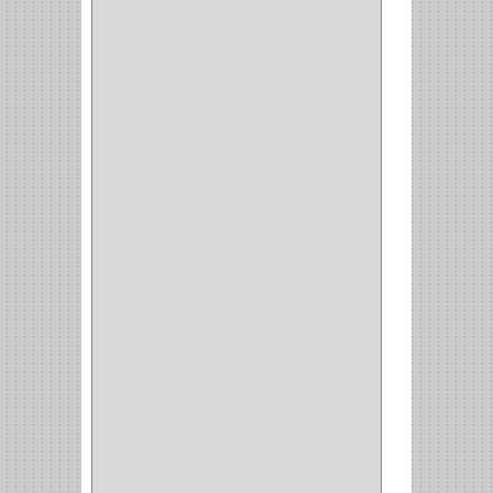
GEO
(7)
ELIS
(6)
CROIX
(8)
RABBIT
(1)
SCHLAGE
(36)
ARCEG
(1)
VARTA
(1)
DORCA
(1)
IDEACE
(27)
SEGUREX
(1)
EGRET
(1)
CISA
(10)
REJIPLAS
(6)
PERLES
(2)
MUNDIAL HUNTER
(1)