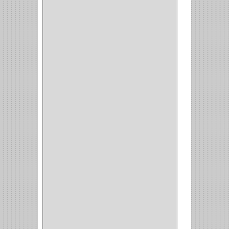
STERLING
(5)
SPAR
(2)
CLASIC
(3)
VERONA
(2)
NORTON
(1)
PRODUCTO IMPORTADO
Y NACIONAL
(54)
BEA
(1)
MORSE
(1)
3M
(1)
MASTER
(21)
SAFE
(34)
GEO
(7)
ELIS
(6)
CROIX
(8)
RABBIT
(1)