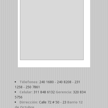
MADRIL
(2)
SIERRA COPA
(2)
COPA
(1)
BAHCO
(1)
ACOPLES
(2)
METALICA
(2)
ABRAZADERA
(1)
Télefonos:
240 1680 - 240 8208 - 231
1258 - 250 7861
Celular:
311 848 6132
Gerencia:
320 834
5756
Dirrección:
Calle 72 # 50 - 23
Barrio 12
de Octubre