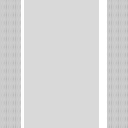
(2)
(8)
(850)
DURALOCK
(0)
BHOLER
(1)
HUNTER
(1)
BELLOTA
(1)
GREAT NECK
(1)
ACCURUDE
(1)
FGV
(1)
REPON
(1)
ITAKA
(2)
HYSSA
(1)
DUCASSE
(1)
DRAGON
(1)