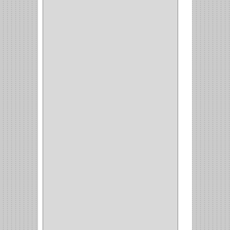
MOBILE
(16)
STAR
(7)
ARKA
(2)
INDUMA
(32)
BARTA
(1)
YALE
(32)
TESA
(2)
FUERTE
(24)
IMPAV
(3)
ELECTROCONTROL
(1)
TIMBERLINE
(1)
SURTEK
(1)
PRODUCTO IMPORTADO
(83)
RAYER
(1)
MC CASTI
(1)