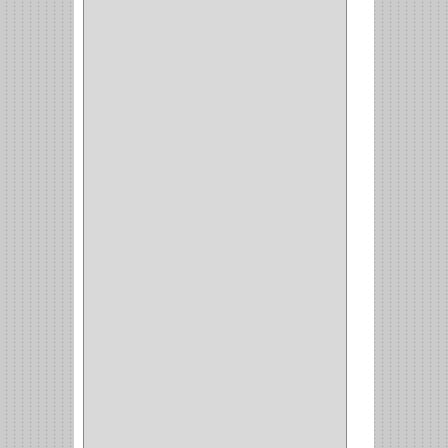
(6)
CERRADURA SEGURIDAD
(10)
ENTRADA ALCOBA
(4)
PUERTA PRINCIPAL
(15)
CERRADURA CERROJO
(1)
CERRADURA ALCOBA
(10)
CERRADURA CAJON
(14)
CERRADURA TRAMPA
(3)
MANIJAS CERRADURASS
(1)
CERROJOS
(11)
CERRADURA GUANTERA
(11)
CERRADURA ESCRITORIO
(10)
CERRADURA PUERTA
(19)