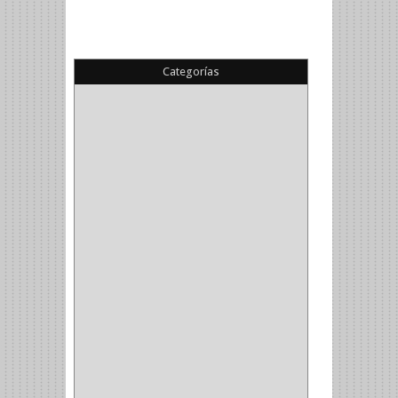
Categorías
(22)
(1)
(1)
(6)
PIEDRA COPA
(1)
CINTAS
(5)
ENMASCARAR
(1)
EMPAQUE
(1)
DOBLE FAZ
(2)
ANTIDESLIZANTE
(1)
(1)
(1)