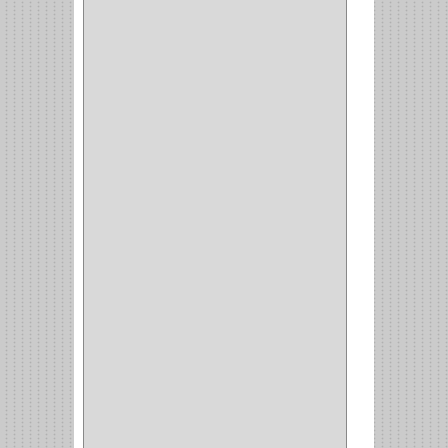
AMIG
(30)
BLUM
(3)
RANGER
(4)
FORTE
(12)
STANLEY
(19)
SENCO
(3)
VALDERRAMA
(1)
AEROCOLOR
(1)
DISCOVER
(4)
IRWIN
(18)
TIMBERLY
(1)
MAKITA
(7)
WELLDONE
(5)
IFEL
(1)
BAHCO
(3)