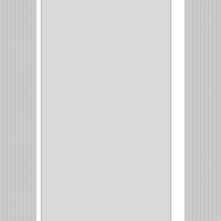
GRIVAL
(5)
MP TOOLS
(5)
DEWALT
(18)
DAVINCI
(4)
CRAFTSMAN
(2)
GREAT NEC
(1)
3EN1
(1)
PRODUCTO NACIONAL
(119)
TITAN
(2)
MPTOOLS
(2)
(51)
CLAVILLO
(1)
CIERRA PUERTA
(3)
PASADOR
(1)
VIDRIO
(1)