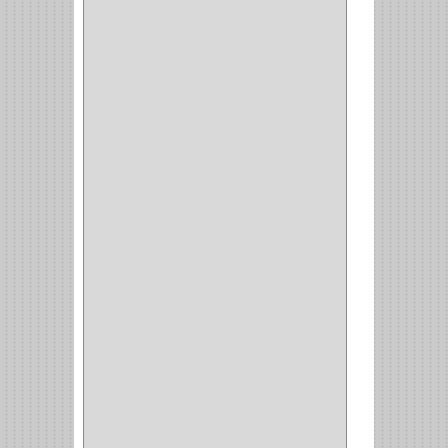
ALAMBRE
(3)
(73)
CIZALLAS
(1)
CEPILLO
(5)
CAJAS
(2)
BROCAS TUGTENO
(1)
BROCAS METAL
(1)
BROCAS
(26)
BROCA MURO
(3)
BROCA MADERA Y
LAMINA
(3)
BROCA TUGSTENO
(12)
BROCA VIDRIO
(1)
BROCA MADERA
(4)
BROCA MADERA
LAMINA
(2)