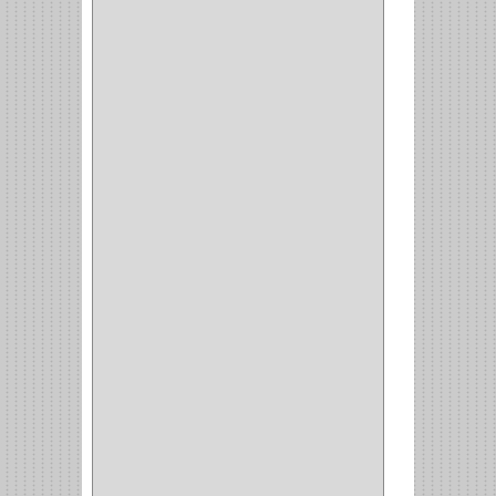
CERRADURA ESCRITRIO
(1)
CERRADURA INCRUSTAR
(12)
CERROJO
(9)
(3)
(70)
OFICINA
(1)
ACCESORIOS
(1)
TUBO
(2)
SOPORTE
(1)
RIEL
(1)
PERFILES
(2)
ACCESORIOS
(3)
CORREDERAS
LATERALES
(1)