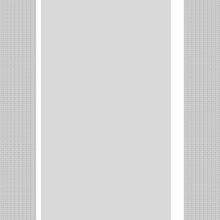
BANDEJA
(1)
(42)
ACCESORIOS
(8)
CORDON TELEFONO
(1)
CONVERTIDORES
(5)
CLAVIJAS
(1)
CINTAS
(1)
CANALETAS
(1)
CAJAS
(1)
CAJA
(1)
MULTITOMA
(1)
CABLE
(5)
BOTONES
(2)
BOMBILLO
(7)