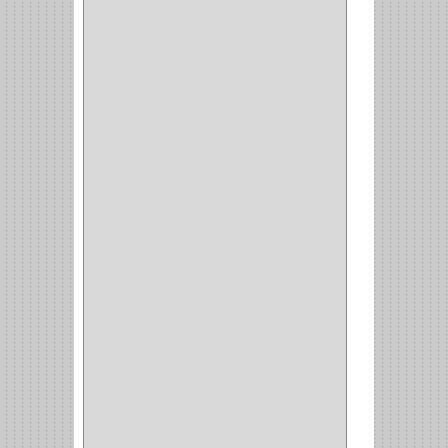
INVISIBLE
(7)
INTERIOR
(10)
INTEGRAL
(1)
OMEGA
(14)
PARCHE
(26)
TIPO PUERTA
(9)
GABINETE
(1)
EN T
(2)
DOBLE ACCION
(5)
GRADOS
(2)
135
(1)
107
(1)
BISAGRA
(3)
BIOMBO
(1)
BALINERA
(12)