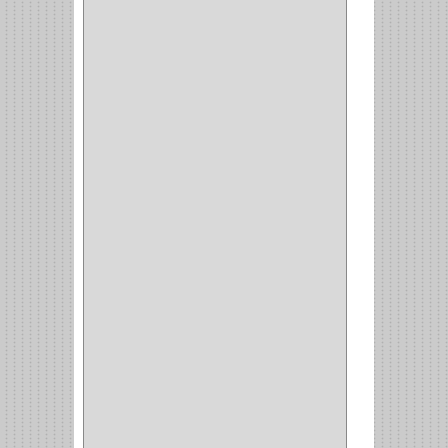
(14)
(1)
CANCAMO
(1)
(4)
CADENAS
(4)
(29)
CORRUGAS
(1)
PASADOR
(21)
PASADORES
(1)
BRAZOS
(4)
(25)
OFICINA
(11)
CORREDERAS
(11)
ACCESORIOS
(1)