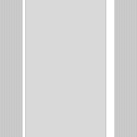
COPERO
(1)
CLOSET
(7)
COCINA
(6)
BRAZOS
(6)
(34)
PULIDORA
(1)
TALADROS
(3)
CALADORA
(1)
ACCESORIOS
(5)
CUCHILLO
(2)
REPUESTO
(5)
CORTAVIDRIO
(1)
CORTABALDOSA
(1)
CORTA FRIO
(1)
CLAVADORA
(1)
(217)