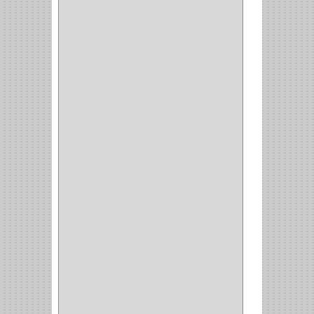
BROCAS MADERA
(1)
BISTURI
(8)
ALICATES
(22)
(49)
CAZUELAS
(10)
BOTONES
(38)
(4)
BROCHAS
(2)
(7)
ACOPLES
(1)
(35)
COMPRESOR
(1)
ACCESORIOS
(1)
REPUESTOS
(1)
NEUMATICA
(1)