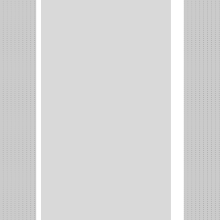
KINVARO
(1)
SAMET
(1)
FERRARI
(1)
AVENTO
(0)
INDUSTRIAS GR
(1)
ARTEBOTON
(1)
BRONCECOL
(27)
SAGOLA
(1)
JANA
(1)
SILVANIA
(1)
TOOLCRAFT
(5)
SH
(1)
QUALITA
(4)
VERA
(16)
BH
(1)
INAFER
(2)