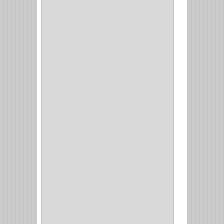
COCINA
(1)
CHAZOS
(1)
EMPAQUE
(1)
PISTOLA
(6)
BONETE
(1)
FRESA
(1)
CIERRA COPA
(1)
ARANDELAS
(1)
REPUESTOS
(1)
ANGULO
(1)
AMORTIGUADOR
(1)
AMARRE
(1)
CORCHO
(1)
ALFILER
(1)
ALDABILLA
(1)
MAGNETICA
(2)