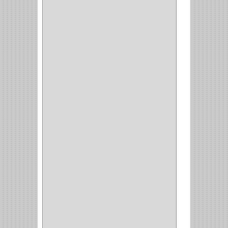
WEBBER
(1)
NEVERA
(1)
TIPO CASTELLANO
(1)
SEMI PARCHE
(14)
REDONDA
(1)
ACERO
(1)
VIDRIO
(9)
PIVOTE
(5)
PISO
(7)
PIANO
(2)
DOBLE ACCION ACERO
(3)
MAQUINA DE COSER
(2)
MALETIN
(1)
BISAGRAS
(1)
INVISIBLE TAMBOR
(6)