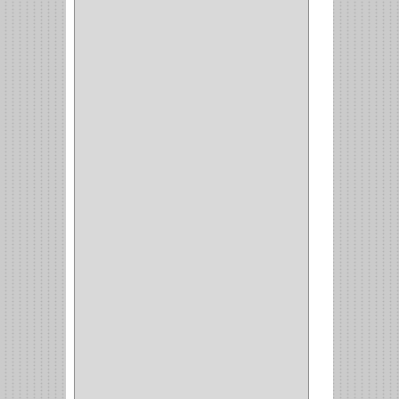
CORBATERO
(1)
BARRAS
(1)
ADAPTADOR
(3)
CLOSET
(11)
ZAPATERO
(1)
SOPORTE
(3)
MESA PLANCHA
(1)
VESTIDO
(1)
JOYERO
(1)
PANTALONERO
(4)
COCINA
(37)
TORNO
(1)
PLATOS
(1)
PORTATAPAS
(1)
PORTAPAPEL
(2)