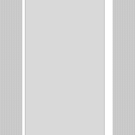
GYM
(4)
GENOVA
(2)
DOIMO
(1)
SALICE
(10)
MATABO
(1)
MEPLA
(2)
INROLA
(9)
ALIANCA
(5)
TORINO
(5)
HETTICH
(8)
CLASICC
(5)
GRASS
(7)
FEH
(13)
GATO
(17)
CONSUN
(1)