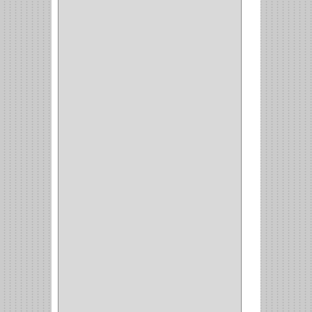
PLATEROS
(2)
ESQUINERO
(1)
ESQUINAS MAGICAS
(3)
CUBIERTEROS
(4)
CONDIMENTEROS
(1)
CARRO LATERAL
(1)
CARRO BOTTELERO
(1)
CARRO ALACENA
(1)
CARRO
(2)
CANASTAS
(1)
CAMPANAS
(1)
BASURERAS
(4)
COPERO
(1)
AMORTIGUADOR
(1)
ALACENA
(5)