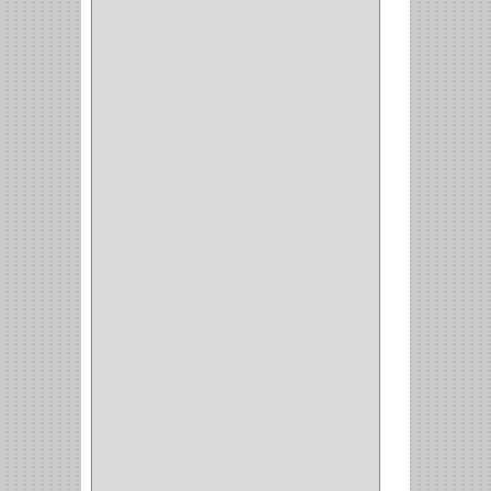
SCHLAGE
(36)
ARCEG
(1)
VARTA
(1)
DORCA
(1)
IDEACE
(27)
SEGUREX
(1)
EGRET
(1)
CISA
(10)
REJIPLAS
(6)
PERLES
(2)
MUNDIAL HUNTER
(1)
GUEPARDO
(1)
GALAXIE
(2)
INCOLMA
(2)
PEGASO
(2)