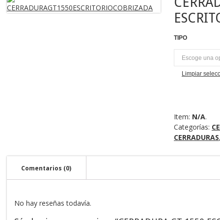
CERRAD
ESCRIT
TIPO
U
Limpiar selec
Item:
N/A
.
Categorías:
C
CERRADURAS
Comentarios (0)
No hay reseñas todavía.