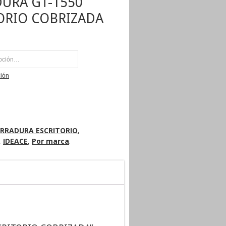
URA GT-1550
ORIO COBRIZADA
NI
ción
ERRADURA ESCRITORIO
,
,
IDEACE
,
Por marca
.