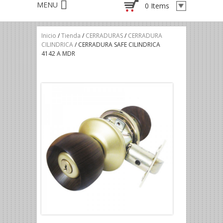
0 Items
Inicio
/
Tienda
/
CERRADURAS
/
CERRADURA
CILINDRICA
/ CERRADURA SAFE CILINDRICA
4142 A MDR