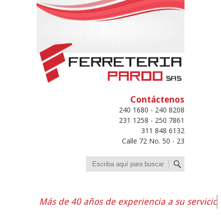
Contáctenos
240 1680 - 240 8208
231 1258 - 250 7861
311 848 6132
Calle 72 No. 50 - 23
Buscar
Más de 40 años de experiencia a su servicio