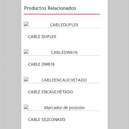
Productos Relacionados
CABLE DUPLEX
CABLE DW616
CABLE ENCAUCHETADO
CABLE SILICONADO