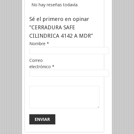
No hay reseñas todavía.
Sé el primero en opinar
“CERRADURA SAFE
CILINDRICA 4142 A MDR”
Nombre
*
Correo
electrónico
*