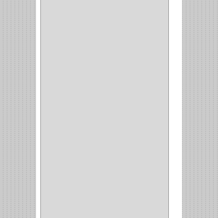
LAMINA
(2)
BROCAS MADERA
(1)
BISTURI
(8)
ALICATES
(22)
(49)
CAZUELAS
(10)
BOTONES
(38)
(4)
BROCHAS
(2)
(7)
ACOPLES
(1)
(35)
COMPRESOR
(1)
ACCESORIOS
(1)
REPUESTOS
(1)