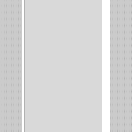
STERLING
(5)
SPAR
(2)
CLASIC
(3)
VERONA
(2)
NORTON
(1)
PRODUCTO IMPORTADO
Y NACIONAL
(54)
BEA
(1)
MORSE
(1)
3M
(1)
MASTER
(21)
SAFE
(34)
GEO
(7)
ELIS
(6)
CROIX
(8)