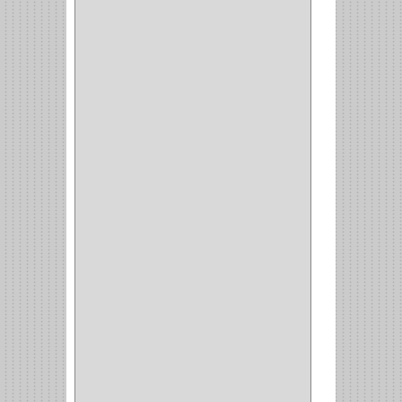
PLATEROS
(2)
ESQUINERO
(1)
ESQUINAS MAGICAS
(3)
CUBIERTEROS
(4)
CONDIMENTEROS
(1)
CARRO LATERAL
(1)
CARRO BOTTELERO
(1)
CARRO ALACENA
(1)
CARRO
(2)
CANASTAS
(1)
CAMPANAS
(1)
BASURERAS
(4)
COPERO
(1)
AMORTIGUADOR
(1)