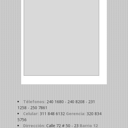
MAGNETICA
(2)
MADRIL
(2)
SIERRA COPA
(2)
COPA
(1)
BAHCO
(1)
ACOPLES
(2)
METALICA
(2)
ABRAZADERA
(1)
Télefonos:
240 1680 - 240 8208 - 231
1258 - 250 7861
Celular:
311 848 6132
Gerencia:
320 834
5756
Dirrección:
Calle 72 # 50 - 23
Barrio 12