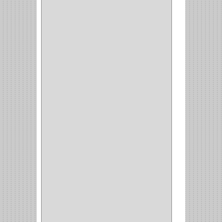
INVISIBLE TAMBOR
(6)
INVISIBLE
(7)
INTERIOR
(10)
INTEGRAL
(1)
OMEGA
(14)
PARCHE
(26)
TIPO PUERTA
(9)
GABINETE
(1)
EN T
(2)
DOBLE ACCION
(5)
GRADOS
(2)
135
(1)
107
(1)
BISAGRA
(3)
BIOMBO
(1)
BALINERA
(12)