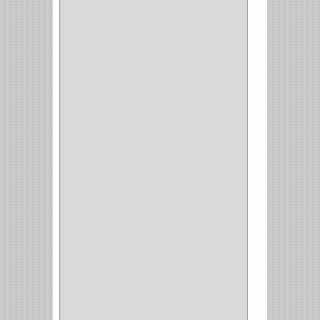
MUEBLE
(47)
COMUN
(21)
(220)
CILINDRO
(4)
PASADOR
(1)
CIERRA PUERTA
(4)
VITRINA
(1)
CAJON
(3)
OMBLIGO
(1)
GUANTERA
(2)
VITRINA OMBLIGO
(2)
CERRADURA VIDRIO
(4)
CERRADURA
SOBREPONER
(2)
CERRADURA MUEBLE
(18)