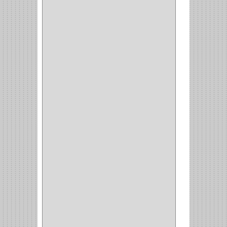
ALAMBRE
(3)
(73)
CIZALLAS
(1)
CEPILLO
(5)
CAJAS
(2)
BROCAS TUGTENO
(1)
BROCAS METAL
(1)
BROCAS
(26)
BROCA MURO
(3)
BROCA MADERA Y
LAMINA
(3)
BROCA TUGSTENO
(12)
BROCA VIDRIO
(1)
BROCA MADERA
(4)
BROCA MADERA