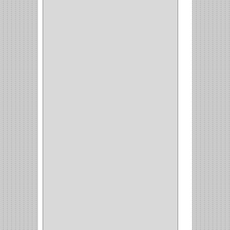
COCINA
(1)
CHAZOS
(1)
EMPAQUE
(1)
PISTOLA
(6)
BONETE
(1)
FRESA
(1)
CIERRA COPA
(1)
ARANDELAS
(1)
REPUESTOS
(1)
ANGULO
(1)
AMORTIGUADOR
(1)
AMARRE
(1)
CORCHO
(1)
ALFILER
(1)
ALDABILLA
(1)