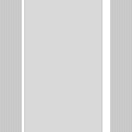
(1)
(14)
(1)
CANCAMO
(1)
(4)
CADENAS
(4)
(29)
CORRUGAS
(1)
PASADOR
(21)
PASADORES
(1)
BRAZOS
(4)
(25)
OFICINA
(11)
CORREDERAS
(11)
ACCESORIOS
(1)