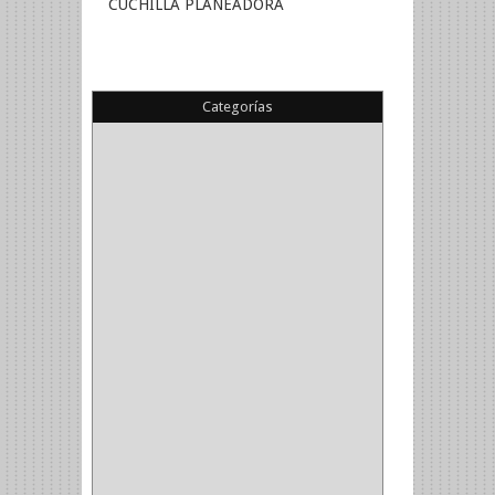
CUCHILLA PLANEADORA
Categorías
(22)
(1)
(1)
(6)
PIEDRA COPA
(1)
CINTAS
(5)
ENMASCARAR
(1)
EMPAQUE
(1)
DOBLE FAZ
(2)
ANTIDESLIZANTE
(1)
(1)