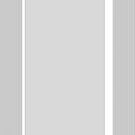
RABBIT
(1)
SCHLAGE
(36)
ARCEG
(1)
VARTA
(1)
DORCA
(1)
IDEACE
(27)
SEGUREX
(1)
EGRET
(1)
CISA
(10)
REJIPLAS
(6)
PERLES
(2)
MUNDIAL HUNTER
(1)
GUEPARDO
(1)
GALAXIE
(2)
INCOLMA
(2)
PEGASO
(2)