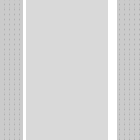
(217)
WEBBER
(1)
NEVERA
(1)
TIPO CASTELLANO
(1)
SEMI PARCHE
(14)
REDONDA
(1)
ACERO
(1)
VIDRIO
(9)
PIVOTE
(5)
PISO
(7)
PIANO
(2)
DOBLE ACCION ACERO
(3)
MAQUINA DE COSER
(2)
MALETIN
(1)
BISAGRAS
(1)