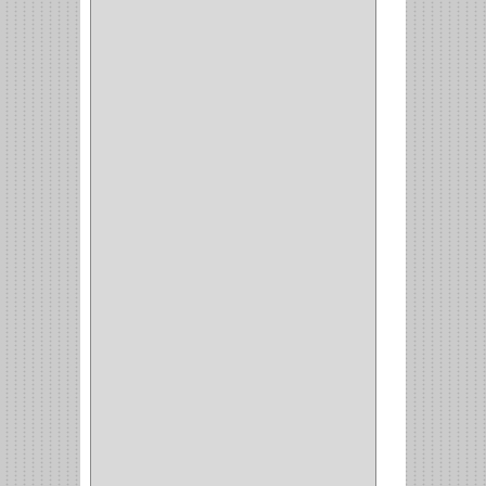
MOBILE
(16)
STAR
(7)
ARKA
(2)
INDUMA
(32)
BARTA
(1)
YALE
(32)
TESA
(2)
FUERTE
(24)
IMPAV
(3)
ELECTROCONTROL
(1)
TIMBERLINE
(1)
SURTEK
(1)
PRODUCTO IMPORTADO
(83)
RAYER
(1)