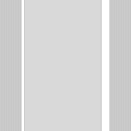
CERRADURA CILINDRICA
(6)
CERRADURA SEGURIDAD
(10)
ENTRADA ALCOBA
(4)
PUERTA PRINCIPAL
(15)
CERRADURA CERROJO
(1)
CERRADURA ALCOBA
(10)
CERRADURA CAJON
(14)
CERRADURA TRAMPA
(3)
MANIJAS CERRADURASS
(1)
CERROJOS
(11)
CERRADURA GUANTERA
(11)
CERRADURA ESCRITORIO
(10)
CERRADURA PUERTA
(19)