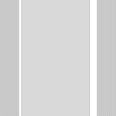
ALACENA
(5)
BANDEJA
(1)
(42)
ACCESORIOS
(8)
CORDON TELEFONO
(1)
CONVERTIDORES
(5)
CLAVIJAS
(1)
CINTAS
(1)
CANALETAS
(1)
CAJAS
(1)
CAJA
(1)
MULTITOMA
(1)
CABLE
(5)
BOTONES
(2)
BOMBILLO
(7)