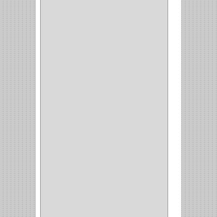
NEUMATICA
(1)
(2)
(8)
(850)
DURALOCK
(0)
BHOLER
(1)
HUNTER
(1)
BELLOTA
(1)
GREAT NECK
(1)
ACCURUDE
(1)
FGV
(1)
REPON
(1)
ITAKA
(2)
HYSSA
(1)
DUCASSE
(1)
DRAGON
(1)