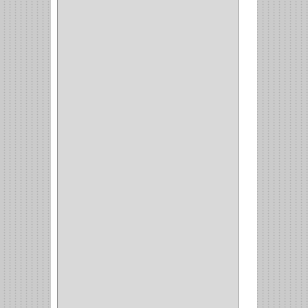
KINVARO
(1)
SAMET
(1)
FERRARI
(1)
AVENTO
(0)
INDUSTRIAS GR
(1)
ARTEBOTON
(1)
BRONCECOL
(27)
SAGOLA
(1)
JANA
(1)
SILVANIA
(1)
TOOLCRAFT
(5)
SH
(1)
QUALITA
(4)
VERA
(16)
BH
(1)