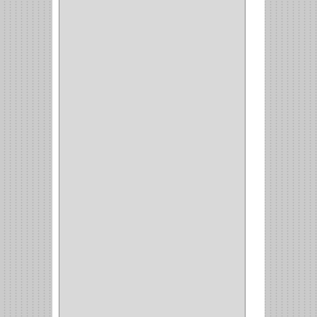
LATERALES
(1)
CORBATERO
(1)
BARRAS
(1)
ADAPTADOR
(3)
CLOSET
(11)
ZAPATERO
(1)
SOPORTE
(3)
MESA PLANCHA
(1)
VESTIDO
(1)
JOYERO
(1)
PANTALONERO
(4)
COCINA
(37)
TORNO
(1)
PLATOS
(1)
PORTATAPAS
(1)
PORTAPAPEL
(2)