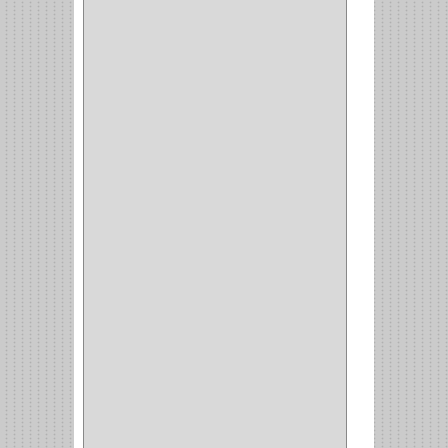
COPERO
(1)
CLOSET
(7)
COCINA
(6)
BRAZOS
(6)
(34)
PULIDORA
(1)
TALADROS
(3)
CALADORA
(1)
ACCESORIOS
(5)
CUCHILLO
(2)
REPUESTO
(5)
CORTAVIDRIO
(1)
CORTABALDOSA
(1)
CORTA FRIO
(1)
CLAVADORA
(1)