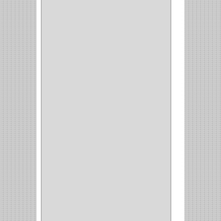
GRIVAL
(5)
MP TOOLS
(5)
DEWALT
(18)
DAVINCI
(4)
CRAFTSMAN
(2)
GREAT NEC
(1)
3EN1
(1)
PRODUCTO NACIONAL
(119)
TITAN
(2)
MPTOOLS
(2)
(51)
CLAVILLO
(1)
CIERRA PUERTA
(3)
PASADOR
(1)
VIDRIO
(1)