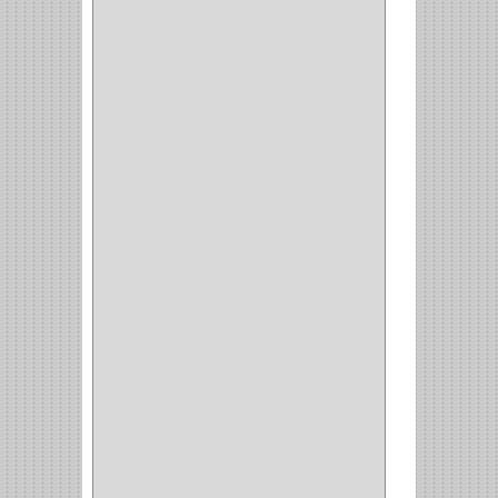
INAFER
(2)
GYM
(4)
GENOVA
(2)
DOIMO
(1)
SALICE
(10)
MATABO
(1)
MEPLA
(2)
INROLA
(9)
ALIANCA
(5)
TORINO
(5)
HETTICH
(8)
CLASICC
(5)
GRASS
(7)
FEH
(13)
GATO
(17)
CONSUN
(1)