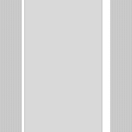
CERRADURA ESCRITRIO
(1)
CERRADURA INCRUSTAR
(12)
CERROJO
(9)
(3)
(70)
OFICINA
(1)
ACCESORIOS
(1)
TUBO
(2)
SOPORTE
(1)
RIEL
(1)
PERFILES
(2)
ACCESORIOS
(3)
CORREDERAS