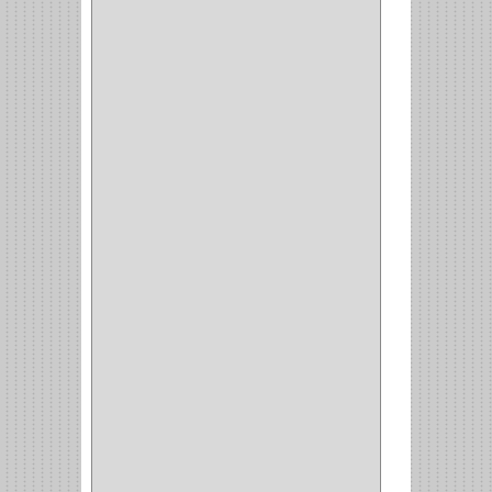
MC CASTI
(1)
AMIG
(30)
BLUM
(3)
RANGER
(4)
FORTE
(12)
STANLEY
(19)
SENCO
(3)
VALDERRAMA
(1)
AEROCOLOR
(1)
DISCOVER
(4)
IRWIN
(18)
TIMBERLY
(1)
MAKITA
(7)
WELLDONE
(5)
IFEL
(1)
BAHCO
(3)