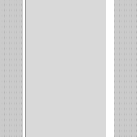
ACCURUDE
(1)
FGV
(1)
REPON
(1)
ITAKA
(2)
HYSSA
(1)
DUCASSE
(1)
DRAGON
(1)
STERLING
(5)
SPAR
(2)
CLASIC
(3)
VERONA
(2)
NORTON
(1)
PRODUCTO IMPORTADO
Y NACIONAL
(54)
BEA
(1)
MORSE
(1)