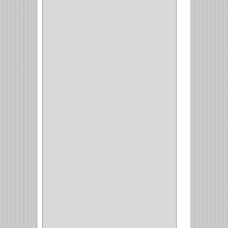
REJIPLAS
(6)
PERLES
(2)
MUNDIAL HUNTER
(1)
GUEPARDO
(1)
GALAXIE
(2)
INCOLMA
(2)
PEGASO
(2)
KINVARO
(1)
SAMET
(1)
FERRARI
(1)
AVENTO
(0)
INDUSTRIAS GR
(1)
ARTEBOTON
(1)
BRONCECOL
(27)
SAGOLA
(1)
JANA
(1)