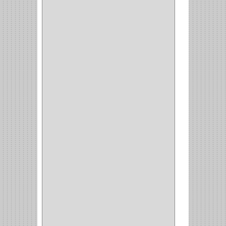
DOBLE ACCION
(5)
GRADOS
(2)
135
(1)
107
(1)
BISAGRA
(3)
BIOMBO
(1)
BALINERA
(12)
MUEBLE
(47)
COMUN
(21)
(220)
CILINDRO
(4)
PASADOR
(1)
CIERRA PUERTA
(4)
VITRINA
(1)
CAJON
(3)