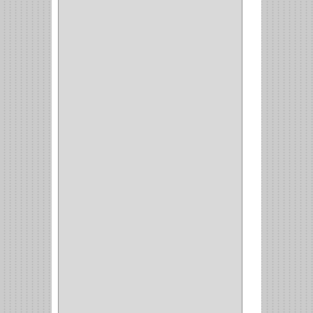
CANALETAS
(1)
CAJAS
(1)
CAJA
(1)
MULTITOMA
(1)
CABLE
(5)
BOTONES
(2)
BOMBILLO
(7)
ALAMBRE
(3)
(73)
CIZALLAS
(1)
CEPILLO
(5)
CAJAS
(2)
BROCAS TUGTENO
(1)
BROCAS METAL
(1)
BROCAS
(26)
BROCA MURO
(3)