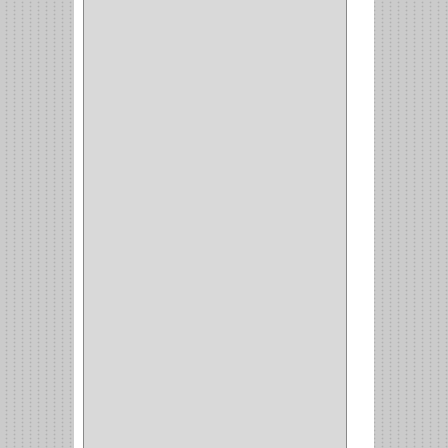
BROCA MADERA Y
LAMINA
(3)
BROCA TUGSTENO
(12)
BROCA VIDRIO
(1)
BROCA MADERA
(4)
BROCA MADERA
LAMINA
(2)
BROCAS MADERA
(1)
BISTURI
(8)
ALICATES
(22)
(49)
CAZUELAS
(10)
BOTONES
(38)
(4)
BROCHAS
(2)