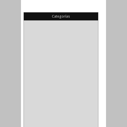
Categorías
(22)
(1)
(1)
(6)
PIEDRA COPA
(1)
CINTAS
(5)
ENMASCARAR
(1)
EMPAQUE
(1)
DOBLE FAZ
(2)
ANTIDESLIZANTE
(1)
(1)
(1)