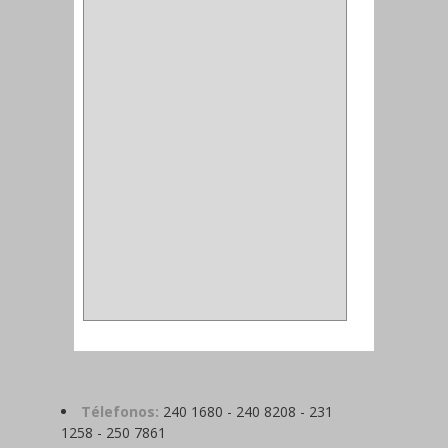
ALFILER
(1)
ALDABILLA
(1)
MAGNETICA
(2)
MADRIL
(2)
SIERRA COPA
(2)
COPA
(1)
BAHCO
(1)
ACOPLES
(2)
METALICA
(2)
ABRAZADERA
(1)
Télefonos:
240 1680 - 240 8208 - 231
1258 - 250 7861