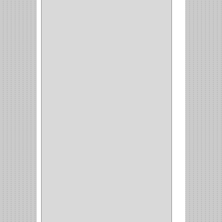
MAQUINA DE COSER
(2)
MALETIN
(1)
BISAGRAS
(1)
INVISIBLE TAMBOR
(6)
INVISIBLE
(7)
INTERIOR
(10)
INTEGRAL
(1)
OMEGA
(14)
PARCHE
(26)
TIPO PUERTA
(9)
GABINETE
(1)
EN T
(2)
DOBLE ACCION
(5)
GRADOS
(2)
135
(1)
107
(1)