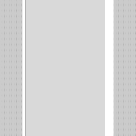
PLATOS
(1)
PORTATAPAS
(1)
PORTAPAPEL
(2)
PLATEROS
(2)
ESQUINERO
(1)
ESQUINAS MAGICAS
(3)
CUBIERTEROS
(4)
CONDIMENTEROS
(1)
CARRO LATERAL
(1)
CARRO BOTTELERO
(1)
CARRO ALACENA
(1)
CARRO
(2)
CANASTAS
(1)
CAMPANAS
(1)