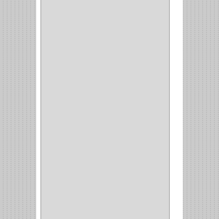
CIERRA PUERTA
(3)
PASADOR
(1)
VIDRIO
(1)
COCINA
(1)
CHAZOS
(1)
EMPAQUE
(1)
PISTOLA
(6)
BONETE
(1)
FRESA
(1)
CIERRA COPA
(1)
ARANDELAS
(1)
REPUESTOS
(1)
ANGULO
(1)
AMORTIGUADOR
(1)
AMARRE
(1)