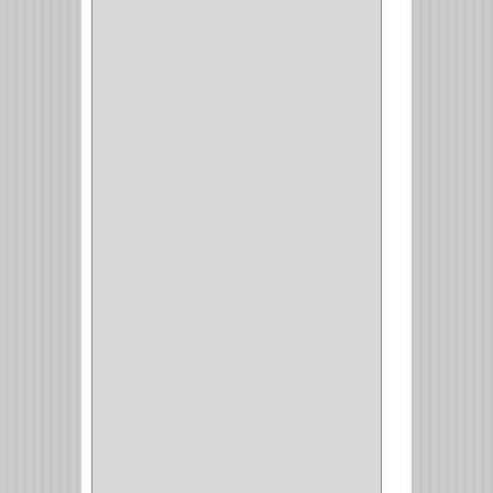
CORTABALDOSA
(1)
CORTA FRIO
(1)
CLAVADORA
(1)
(217)
WEBBER
(1)
NEVERA
(1)
TIPO CASTELLANO
(1)
SEMI PARCHE
(14)
REDONDA
(1)
ACERO
(1)
VIDRIO
(9)
PIVOTE
(5)
PISO
(7)
PIANO
(2)
DOBLE ACCION ACERO
(3)