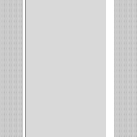
GEO
(7)
ELIS
(6)
CROIX
(8)
RABBIT
(1)
SCHLAGE
(36)
ARCEG
(1)
VARTA
(1)
DORCA
(1)
IDEACE
(27)
SEGUREX
(1)
EGRET
(1)
CISA
(10)
REJIPLAS
(6)
PERLES
(2)
MUNDIAL HUNTER
(1)
GUEPARDO
(1)