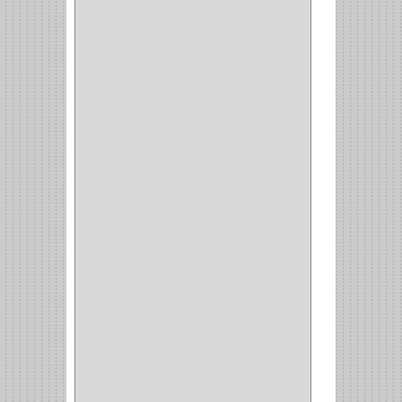
(11)
CERRADURA ESCRITORIO
(10)
CERRADURA PUERTA
(19)
CERRADURA ESCRITRIO
(1)
CERRADURA INCRUSTAR
(12)
CERROJO
(9)
(3)
(70)
OFICINA
(1)
ACCESORIOS
(1)
TUBO
(2)
SOPORTE
(1)
RIEL
(1)