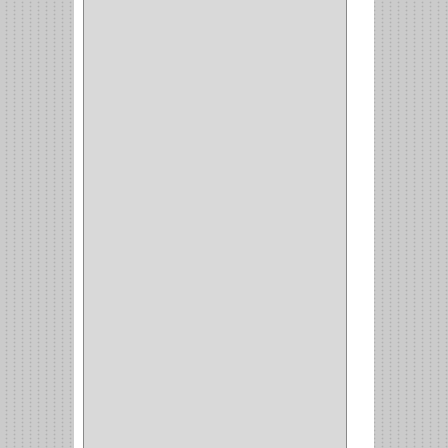
CABLE
(5)
BOTONES
(2)
BOMBILLO
(7)
ALAMBRE
(3)
(73)
CIZALLAS
(1)
CEPILLO
(5)
CAJAS
(2)
BROCAS TUGTENO
(1)
BROCAS METAL
(1)
BROCAS
(26)
BROCA MURO
(3)
BROCA MADERA Y
LAMINA
(3)
BROCA TUGSTENO
(12)