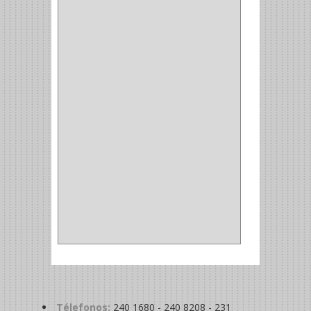
CORCHO
(1)
ALFILER
(1)
ALDABILLA
(1)
MAGNETICA
(2)
MADRIL
(2)
SIERRA COPA
(2)
COPA
(1)
BAHCO
(1)
ACOPLES
(2)
METALICA
(2)
ABRAZADERA
(1)
Télefonos:
240 1680 - 240 8208 - 231