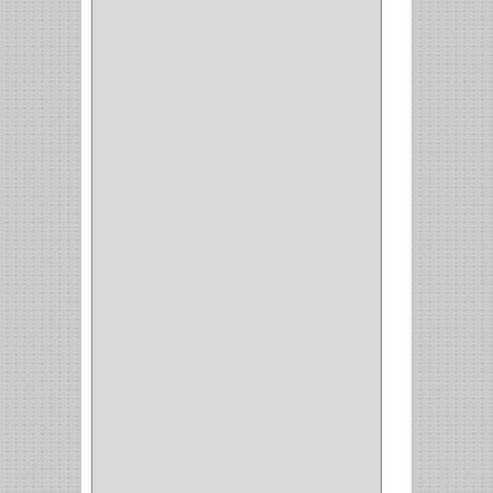
FEH
(13)
GATO
(17)
CONSUN
(1)
MOBILE
(16)
STAR
(7)
ARKA
(2)
INDUMA
(32)
BARTA
(1)
YALE
(32)
TESA
(2)
FUERTE
(24)
IMPAV
(3)
ELECTROCONTROL
(1)
TIMBERLINE
(1)
SURTEK
(1)