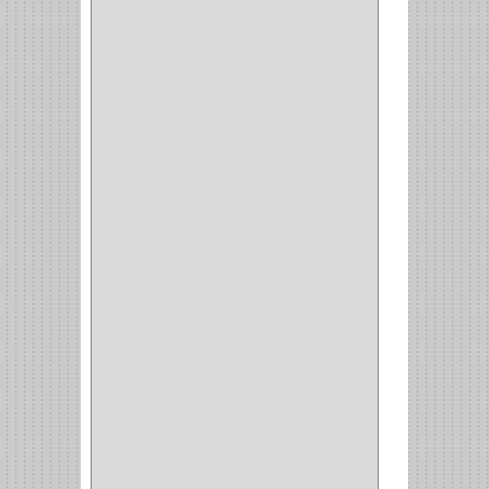
BASURERAS
(4)
COPERO
(1)
AMORTIGUADOR
(1)
ALACENA
(5)
BANDEJA
(1)
(42)
ACCESORIOS
(8)
CORDON TELEFONO
(1)
CONVERTIDORES
(5)
CLAVIJAS
(1)
CINTAS
(1)
CANALETAS
(1)
CAJAS
(1)
CAJA
(1)
MULTITOMA
(1)