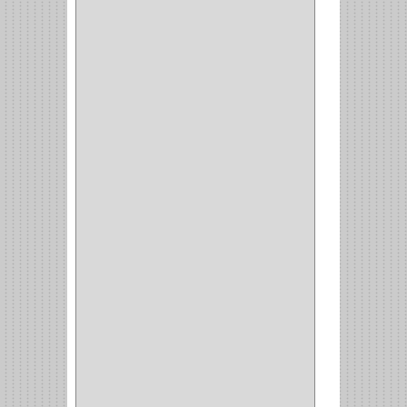
OFICINA
(11)
CORREDERAS
(11)
ACCESORIOS
(1)
COPERO
(1)
CLOSET
(7)
COCINA
(6)
BRAZOS
(6)
(34)
PULIDORA
(1)
TALADROS
(3)
CALADORA
(1)
ACCESORIOS
(5)
CUCHILLO
(2)
REPUESTO
(5)
CORTAVIDRIO
(1)