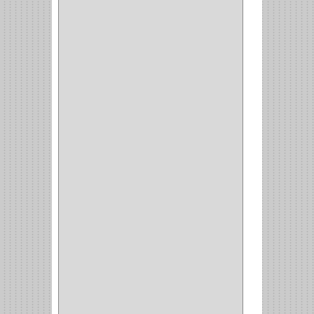
BROCA VIDRIO
(1)
BROCA MADERA
(4)
BROCA MADERA
LAMINA
(2)
BROCAS MADERA
(1)
BISTURI
(8)
ALICATES
(22)
(49)
CAZUELAS
(10)
BOTONES
(38)
(4)
BROCHAS
(2)
(7)
ACOPLES
(1)
(35)