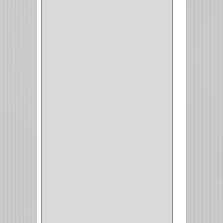
DOBLE FAZ
(2)
ANTIDESLIZANTE
(1)
(1)
(1)
(14)
(1)
CANCAMO
(1)
(4)
CADENAS
(4)
(29)
CORRUGAS
(1)
PASADOR
(21)
PASADORES
(1)
BRAZOS
(4)
(25)