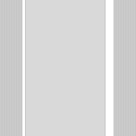
HYSSA
(1)
DUCASSE
(1)
DRAGON
(1)
STERLING
(5)
SPAR
(2)
CLASIC
(3)
VERONA
(2)
NORTON
(1)
PRODUCTO IMPORTADO
Y NACIONAL
(54)
BEA
(1)
MORSE
(1)
3M
(1)
MASTER
(21)
SAFE
(34)