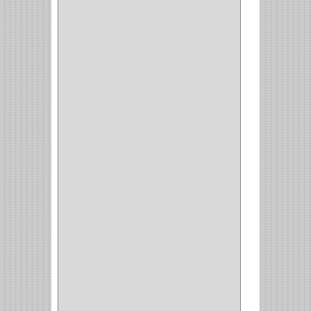
PERFILES
(2)
ACCESORIOS
(3)
CORREDERAS
LATERALES
(1)
CORBATERO
(1)
BARRAS
(1)
ADAPTADOR
(3)
CLOSET
(11)
ZAPATERO
(1)
SOPORTE
(3)
MESA PLANCHA
(1)
VESTIDO
(1)
JOYERO
(1)
PANTALONERO
(4)
COCINA
(37)
TORNO
(1)