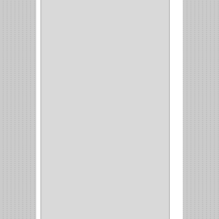
GALAXIE
(2)
INCOLMA
(2)
PEGASO
(2)
KINVARO
(1)
SAMET
(1)
FERRARI
(1)
AVENTO
(0)
INDUSTRIAS GR
(1)
ARTEBOTON
(1)
BRONCECOL
(27)
SAGOLA
(1)
JANA
(1)
SILVANIA
(1)
TOOLCRAFT
(5)
SH
(1)