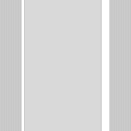
COMPRESOR
(1)
ACCESORIOS
(1)
REPUESTOS
(1)
NEUMATICA
(1)
(2)
(8)
(850)
DURALOCK
(0)
BHOLER
(1)
HUNTER
(1)
BELLOTA
(1)
GREAT NECK
(1)
ACCURUDE
(1)
FGV
(1)
REPON
(1)
ITAKA
(2)