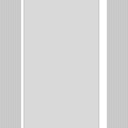
PRODUCTO IMPORTADO
(83)
RAYER
(1)
MC CASTI
(1)
AMIG
(30)
BLUM
(3)
RANGER
(4)
FORTE
(12)
STANLEY
(19)
SENCO
(3)
VALDERRAMA
(1)
AEROCOLOR
(1)
DISCOVER
(4)
IRWIN
(18)
TIMBERLY
(1)
MAKITA
(7)