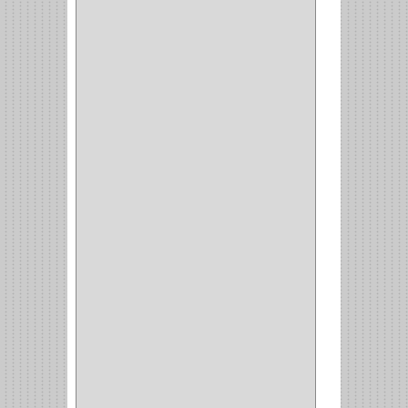
CERRADURA
SOBREPONER
(2)
CERRADURA MUEBLE
(18)
CERRADURA CILINDRICA
(6)
CERRADURA SEGURIDAD
(10)
ENTRADA ALCOBA
(4)
PUERTA PRINCIPAL
(15)
CERRADURA CERROJO
(1)
CERRADURA ALCOBA
(10)
CERRADURA CAJON
(14)
CERRADURA TRAMPA
(3)
MANIJAS CERRADURASS
(1)
CERROJOS
(11)
CERRADURA GUANTERA