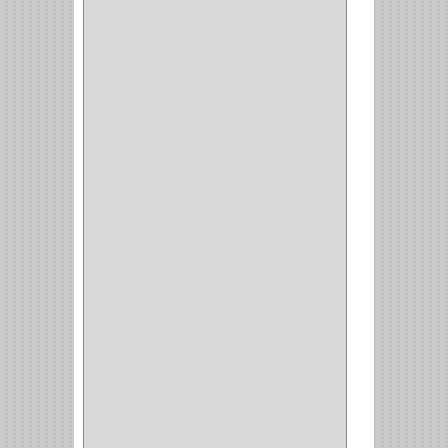
BISAGRA
(3)
BIOMBO
(1)
BALINERA
(12)
MUEBLE
(47)
COMUN
(21)
(220)
CILINDRO
(4)
PASADOR
(1)
CIERRA PUERTA
(4)
VITRINA
(1)
CAJON
(3)
OMBLIGO
(1)
GUANTERA
(2)
VITRINA OMBLIGO
(2)
CERRADURA VIDRIO
(4)