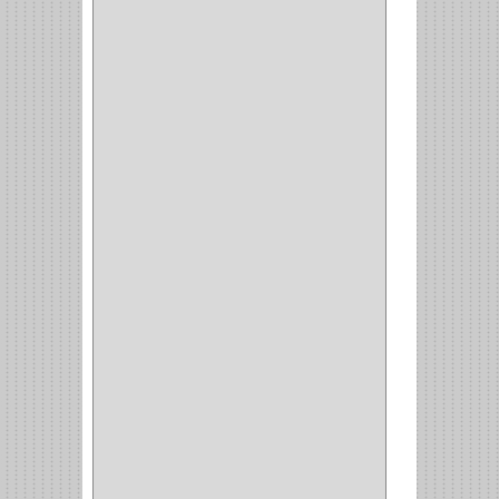
QUALITA
(4)
VERA
(16)
BH
(1)
INAFER
(2)
GYM
(4)
GENOVA
(2)
DOIMO
(1)
SALICE
(10)
MATABO
(1)
MEPLA
(2)
INROLA
(9)
ALIANCA
(5)
TORINO
(5)
HETTICH
(8)
CLASICC
(5)
GRASS
(7)