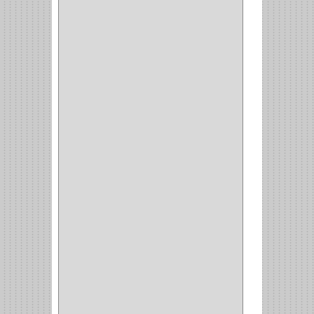
WELLDONE
(5)
IFEL
(1)
BAHCO
(3)
GRIVAL
(5)
MP TOOLS
(5)
DEWALT
(18)
DAVINCI
(4)
CRAFTSMAN
(2)
GREAT NEC
(1)
3EN1
(1)
PRODUCTO NACIONAL
(119)
TITAN
(2)
MPTOOLS
(2)
(51)
CLAVILLO
(1)