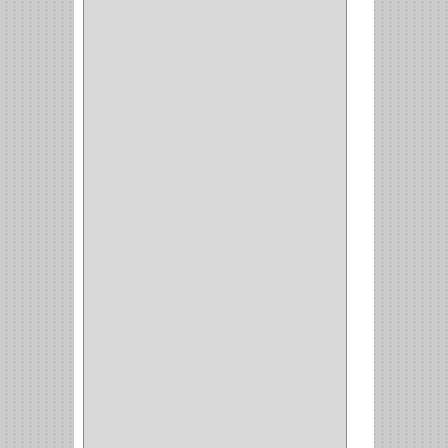
(10)
CERRADURA PUERTA
(19)
CERRADURA ESCRITRIO
(1)
CERRADURA INCRUSTAR
(12)
CERROJO
(9)
(3)
(70)
OFICINA
(1)
ACCESORIOS
(1)
TUBO
(2)
SOPORTE
(1)
RIEL
(1)
PERFILES
(2)
ACCESORIOS
(3)