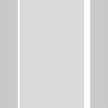
PORTAPAPEL
(2)
PLATEROS
(2)
ESQUINERO
(1)
ESQUINAS MAGICAS
(3)
CUBIERTEROS
(4)
CONDIMENTEROS
(1)
CARRO LATERAL
(1)
CARRO BOTTELERO
(1)
CARRO ALACENA
(1)
CARRO
(2)
CANASTAS
(1)
CAMPANAS
(1)
BASURERAS
(4)
COPERO
(1)