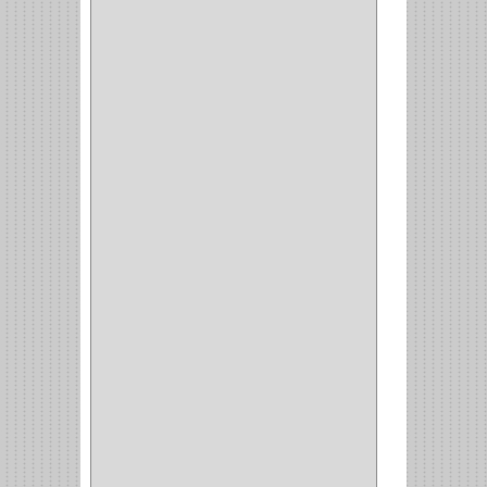
CORREDERAS
LATERALES
(1)
CORBATERO
(1)
BARRAS
(1)
ADAPTADOR
(3)
CLOSET
(11)
ZAPATERO
(1)
SOPORTE
(3)
MESA PLANCHA
(1)
VESTIDO
(1)
JOYERO
(1)
PANTALONERO
(4)
COCINA
(37)
TORNO
(1)
PLATOS
(1)
PORTATAPAS
(1)