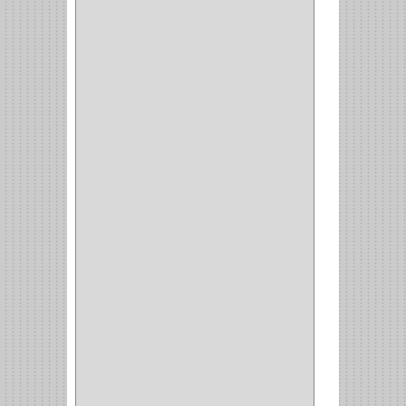
BISAGRAS
(1)
INVISIBLE TAMBOR
(6)
INVISIBLE
(7)
INTERIOR
(10)
INTEGRAL
(1)
OMEGA
(14)
PARCHE
(26)
TIPO PUERTA
(9)
GABINETE
(1)
EN T
(2)
DOBLE ACCION
(5)
GRADOS
(2)
135
(1)
107
(1)
BISAGRA
(3)