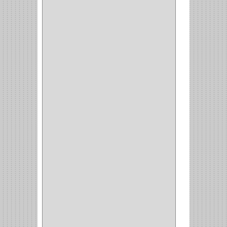
BH
(1)
INAFER
(2)
GYM
(4)
GENOVA
(2)
DOIMO
(1)
SALICE
(10)
MATABO
(1)
MEPLA
(2)
INROLA
(9)
ALIANCA
(5)
TORINO
(5)
HETTICH
(8)
CLASICC
(5)
GRASS
(7)
FEH
(13)