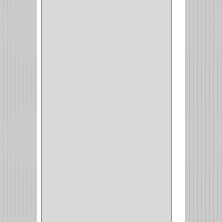
CLAVADORA
(1)
(217)
WEBBER
(1)
NEVERA
(1)
TIPO CASTELLANO
(1)
SEMI PARCHE
(14)
REDONDA
(1)
ACERO
(1)
VIDRIO
(9)
PIVOTE
(5)
PISO
(7)
PIANO
(2)
DOBLE ACCION ACERO
(3)
MAQUINA DE COSER
(2)
MALETIN
(1)