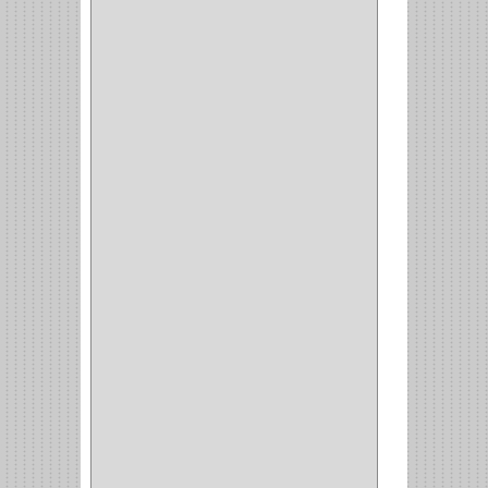
GATO
(17)
CONSUN
(1)
MOBILE
(16)
STAR
(7)
ARKA
(2)
INDUMA
(32)
BARTA
(1)
YALE
(32)
TESA
(2)
FUERTE
(24)
IMPAV
(3)
ELECTROCONTROL
(1)
TIMBERLINE
(1)
SURTEK
(1)
PRODUCTO IMPORTADO
(83)