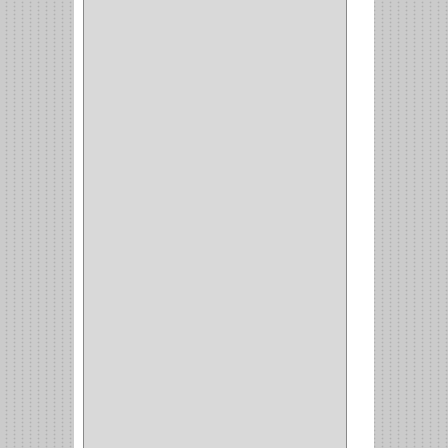
REPUESTOS
(1)
NEUMATICA
(1)
(2)
(8)
(850)
DURALOCK
(0)
BHOLER
(1)
HUNTER
(1)
BELLOTA
(1)
GREAT NECK
(1)
ACCURUDE
(1)
FGV
(1)
REPON
(1)
ITAKA
(2)
HYSSA
(1)