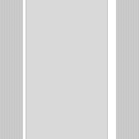
BOMBILLO
(7)
ALAMBRE
(3)
(73)
CIZALLAS
(1)
CEPILLO
(5)
CAJAS
(2)
BROCAS TUGTENO
(1)
BROCAS METAL
(1)
BROCAS
(26)
BROCA MURO
(3)
BROCA MADERA Y
LAMINA
(3)
BROCA TUGSTENO
(12)
BROCA VIDRIO
(1)
BROCA MADERA
(4)