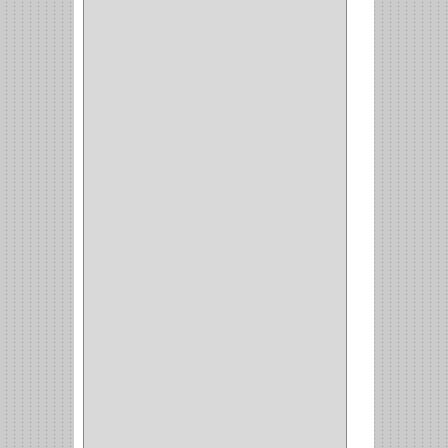
PASADOR
(1)
VIDRIO
(1)
COCINA
(1)
CHAZOS
(1)
EMPAQUE
(1)
PISTOLA
(6)
BONETE
(1)
FRESA
(1)
CIERRA COPA
(1)
ARANDELAS
(1)
REPUESTOS
(1)
ANGULO
(1)
AMORTIGUADOR
(1)
AMARRE
(1)
CORCHO
(1)
ALFILER
(1)