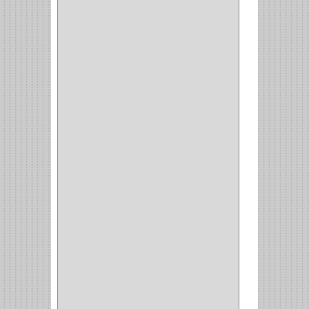
BROCA MADERA
LAMINA
(2)
BROCAS MADERA
(1)
BISTURI
(8)
ALICATES
(22)
(49)
CAZUELAS
(10)
BOTONES
(38)
(4)
BROCHAS
(2)
(7)
ACOPLES
(1)
(35)
COMPRESOR
(1)
ACCESORIOS
(1)