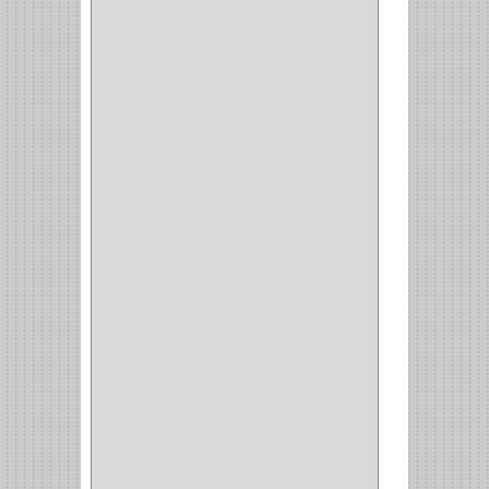
DUCASSE
(1)
DRAGON
(1)
STERLING
(5)
SPAR
(2)
CLASIC
(3)
VERONA
(2)
NORTON
(1)
PRODUCTO IMPORTADO
Y NACIONAL
(54)
BEA
(1)
MORSE
(1)
3M
(1)
MASTER
(21)
SAFE
(34)
GEO
(7)
ELIS
(6)