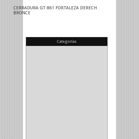
CERRADURA GT-861 FORTALEZA DERECH
BRONCE
Categorías
(22)
(1)
(1)
(6)
PIEDRA COPA
(1)
CINTAS
(5)
ENMASCARAR
(1)
EMPAQUE
(1)
DOBLE FAZ
(2)
ANTIDESLIZANTE
(1)