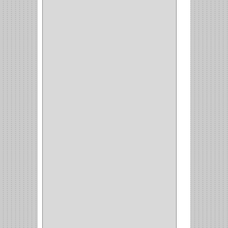
ACCESORIOS
(1)
COPERO
(1)
CLOSET
(7)
COCINA
(6)
BRAZOS
(6)
(34)
PULIDORA
(1)
TALADROS
(3)
CALADORA
(1)
ACCESORIOS
(5)
CUCHILLO
(2)
REPUESTO
(5)
CORTAVIDRIO
(1)
CORTABALDOSA
(1)
CORTA FRIO
(1)