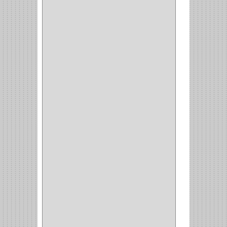
CERRADURA MUEBLE
(18)
CERRADURA CILINDRICA
(6)
CERRADURA SEGURIDAD
(10)
ENTRADA ALCOBA
(4)
PUERTA PRINCIPAL
(15)
CERRADURA CERROJO
(1)
CERRADURA ALCOBA
(10)
CERRADURA CAJON
(14)
CERRADURA TRAMPA
(3)
MANIJAS CERRADURASS
(1)
CERROJOS
(11)
CERRADURA GUANTERA
(11)
CERRADURA ESCRITORIO