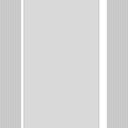
BAHCO
(3)
GRIVAL
(5)
MP TOOLS
(5)
DEWALT
(18)
DAVINCI
(4)
CRAFTSMAN
(2)
GREAT NEC
(1)
3EN1
(1)
PRODUCTO NACIONAL
(119)
TITAN
(2)
MPTOOLS
(2)
(51)
CLAVILLO
(1)
CIERRA PUERTA
(3)