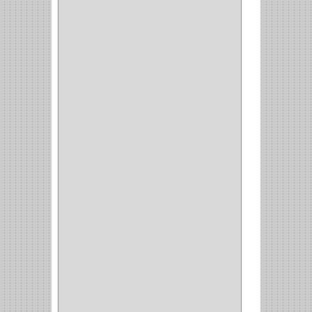
RAYER
(1)
MC CASTI
(1)
AMIG
(30)
BLUM
(3)
RANGER
(4)
FORTE
(12)
STANLEY
(19)
SENCO
(3)
VALDERRAMA
(1)
AEROCOLOR
(1)
DISCOVER
(4)
IRWIN
(18)
TIMBERLY
(1)
MAKITA
(7)
WELLDONE
(5)
IFEL
(1)