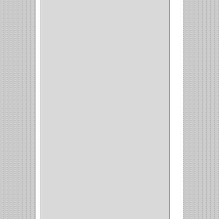
AMORTIGUADOR
(1)
ALACENA
(5)
BANDEJA
(1)
(42)
ACCESORIOS
(8)
CORDON TELEFONO
(1)
CONVERTIDORES
(5)
CLAVIJAS
(1)
CINTAS
(1)
CANALETAS
(1)
CAJAS
(1)
CAJA
(1)
MULTITOMA
(1)
CABLE
(5)
BOTONES
(2)