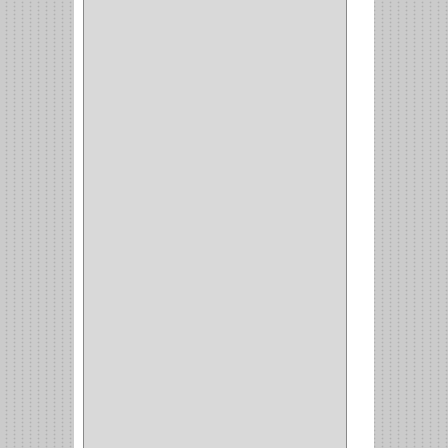
INCOLMA
(2)
PEGASO
(2)
KINVARO
(1)
SAMET
(1)
FERRARI
(1)
AVENTO
(0)
INDUSTRIAS GR
(1)
ARTEBOTON
(1)
BRONCECOL
(27)
SAGOLA
(1)
JANA
(1)
SILVANIA
(1)
TOOLCRAFT
(5)
SH
(1)
QUALITA
(4)
VERA
(16)