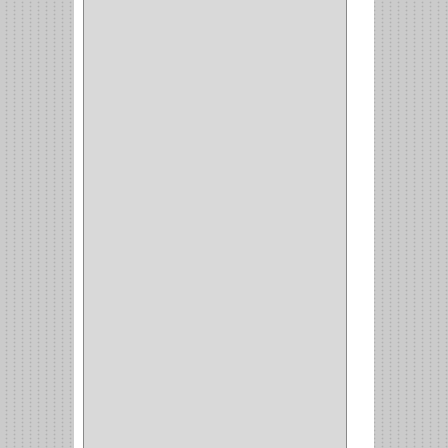
(1)
(1)
(14)
(1)
CANCAMO
(1)
(4)
CADENAS
(4)
(29)
CORRUGAS
(1)
PASADOR
(21)
PASADORES
(1)
BRAZOS
(4)
(25)
OFICINA
(11)
CORREDERAS
(11)