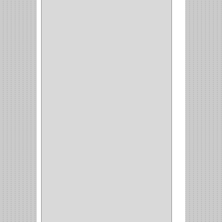
CROIX
(8)
RABBIT
(1)
SCHLAGE
(36)
ARCEG
(1)
VARTA
(1)
DORCA
(1)
IDEACE
(27)
SEGUREX
(1)
EGRET
(1)
CISA
(10)
REJIPLAS
(6)
PERLES
(2)
MUNDIAL HUNTER
(1)
GUEPARDO
(1)
GALAXIE
(2)