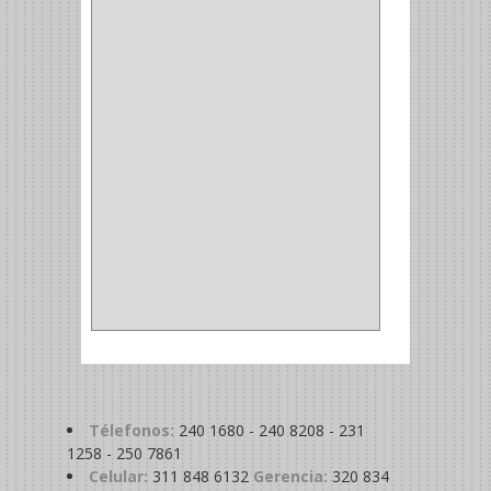
ALDABILLA
(1)
MAGNETICA
(2)
MADRIL
(2)
SIERRA COPA
(2)
COPA
(1)
BAHCO
(1)
ACOPLES
(2)
METALICA
(2)
ABRAZADERA
(1)
Télefonos:
240 1680 - 240 8208 - 231
1258 - 250 7861
Celular:
311 848 6132
Gerencia:
320 834