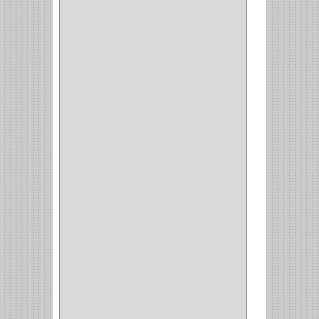
BIOMBO
(1)
BALINERA
(12)
MUEBLE
(47)
COMUN
(21)
(220)
CILINDRO
(4)
PASADOR
(1)
CIERRA PUERTA
(4)
VITRINA
(1)
CAJON
(3)
OMBLIGO
(1)
GUANTERA
(2)
VITRINA OMBLIGO
(2)
CERRADURA VIDRIO
(4)
CERRADURA
SOBREPONER
(2)