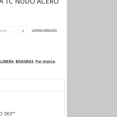
A TC NUDO ACERO
Limpiar selección
NI
ALINERA
,
BISAGRAS
,
Por marca
,
O 3X3″”