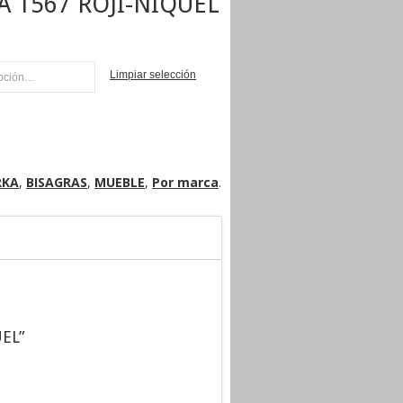
A 1567 ROJI-NIQUEL
Limpiar selección
NI
RKA
,
BISAGRAS
,
MUEBLE
,
Por marca
.
UEL”