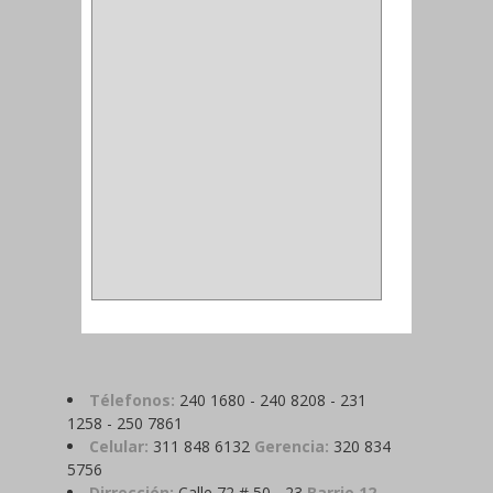
MAGNETICA
(2)
MADRIL
(2)
SIERRA COPA
(2)
COPA
(1)
BAHCO
(1)
ACOPLES
(2)
METALICA
(2)
ABRAZADERA
(1)
Télefonos:
240 1680 - 240 8208 - 231
1258 - 250 7861
Celular:
311 848 6132
Gerencia:
320 834
5756
Dirrección:
Calle 72 # 50 - 23
Barrio 12