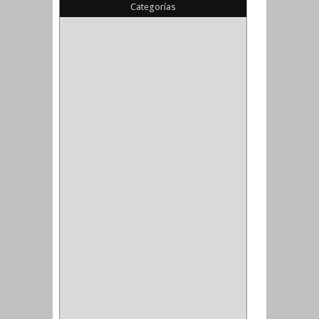
Categorías
(22)
(1)
(1)
(6)
PIEDRA COPA
(1)
CINTAS
(5)
ENMASCARAR
(1)
EMPAQUE
(1)
DOBLE FAZ
(2)
ANTIDESLIZANTE
(1)
(1)
(1)
(14)
(1)