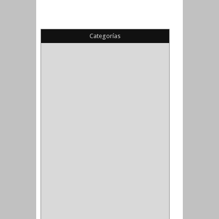
Categorías
(22)
(1)
(1)
(6)
PIEDRA COPA
(1)
CINTAS
(5)
ENMASCARAR
(1)
EMPAQUE
(1)
DOBLE FAZ
(2)
ANTIDESLIZANTE
(1)
(1)
(1)