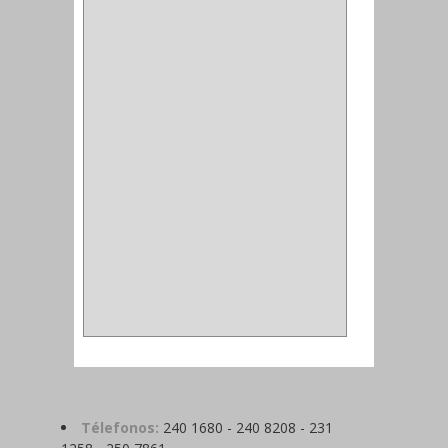
ALFILER
(1)
ALDABILLA
(1)
MAGNETICA
(2)
MADRIL
(2)
SIERRA COPA
(2)
COPA
(1)
BAHCO
(1)
ACOPLES
(2)
METALICA
(2)
ABRAZADERA
(1)
Télefonos:
240 1680 - 240 8208 - 231