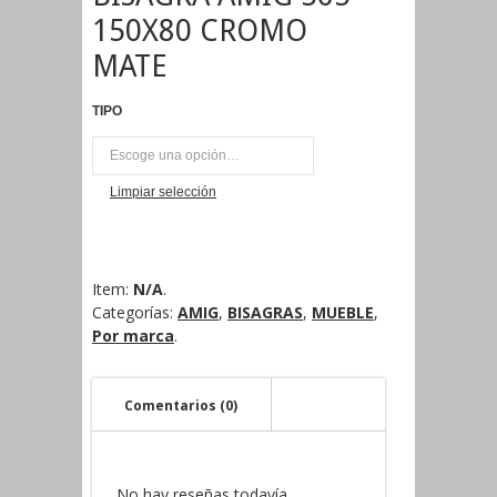
150X80 CROMO
MATE
TIPO
UNI
Limpiar selección
Item:
N/A
.
Categorías:
AMIG
,
BISAGRAS
,
MUEBLE
,
Por marca
.
Comentarios (0)
No hay reseñas todavía.