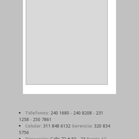
MAGNETICA
(2)
MADRIL
(2)
SIERRA COPA
(2)
COPA
(1)
BAHCO
(1)
ACOPLES
(2)
METALICA
(2)
ABRAZADERA
(1)
Télefonos:
240 1680 - 240 8208 - 231
1258 - 250 7861
Celular:
311 848 6132
Gerencia:
320 834
5756
Dirrección:
Calle 72 # 50 - 23
Barrio 12