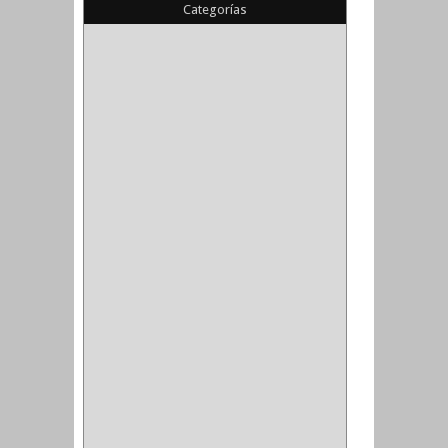
Categorías
(22)
(1)
(1)
(6)
PIEDRA COPA
(1)
CINTAS
(5)
ENMASCARAR
(1)
EMPAQUE
(1)
DOBLE FAZ
(2)
ANTIDESLIZANTE
(1)
(1)
(1)
(14)
(1)