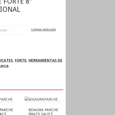
E FORTE 8″
SIONAL
Limpiar selección
NI
ICATES
,
FORTE
,
HERRAMIENTAS DE
marca
.
 PARCHE
BISAGRA PARCHE
RACE
BRAZO SALICE