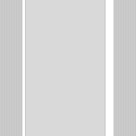
HUNTER
(1)
BELLOTA
(1)
GREAT NECK
(1)
ACCURUDE
(1)
FGV
(1)
REPON
(1)
ITAKA
(2)
HYSSA
(1)
DUCASSE
(1)
DRAGON
(1)
STERLING
(5)
SPAR
(2)
CLASIC
(3)
VERONA
(2)
NORTON
(1)
PRODUCTO IMPORTADO