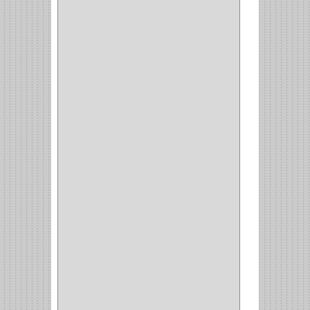
GABINETE
(1)
EN T
(2)
DOBLE ACCION
(5)
GRADOS
(2)
135
(1)
107
(1)
BISAGRA
(3)
BIOMBO
(1)
BALINERA
(12)
MUEBLE
(47)
COMUN
(21)
(220)
CILINDRO
(4)
PASADOR
(1)
CIERRA PUERTA
(4)