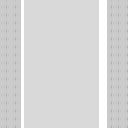
BRONCECOL
(27)
SAGOLA
(1)
JANA
(1)
SILVANIA
(1)
TOOLCRAFT
(5)
SH
(1)
QUALITA
(4)
VERA
(16)
BH
(1)
INAFER
(2)
GYM
(4)
GENOVA
(2)
DOIMO
(1)
SALICE
(10)
MATABO
(1)
MEPLA
(2)