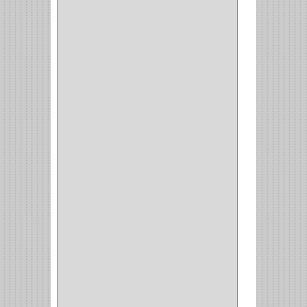
(4)
BROCHAS
(2)
(7)
ACOPLES
(1)
(35)
COMPRESOR
(1)
ACCESORIOS
(1)
REPUESTOS
(1)
NEUMATICA
(1)
(2)
(8)
(850)
DURALOCK
(0)
BHOLER
(1)