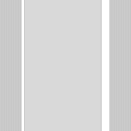
BROCAS METAL
(1)
BROCAS
(26)
BROCA MURO
(3)
BROCA MADERA Y
LAMINA
(3)
BROCA TUGSTENO
(12)
BROCA VIDRIO
(1)
BROCA MADERA
(4)
BROCA MADERA
LAMINA
(2)
BROCAS MADERA
(1)
BISTURI
(8)
ALICATES
(22)
(49)
CAZUELAS
(10)
BOTONES
(38)