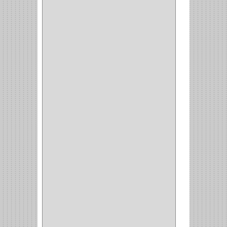
(1)
(6)
PIEDRA COPA
(1)
CINTAS
(5)
ENMASCARAR
(1)
EMPAQUE
(1)
DOBLE FAZ
(2)
ANTIDESLIZANTE
(1)
(1)
(1)
(14)
(1)
CANCAMO
(1)
(4)
CADENAS
(4)