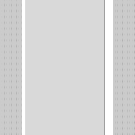
MESA PLANCHA
(1)
VESTIDO
(1)
JOYERO
(1)
PANTALONERO
(4)
COCINA
(37)
TORNO
(1)
PLATOS
(1)
PORTATAPAS
(1)
PORTAPAPEL
(2)
PLATEROS
(2)
ESQUINERO
(1)
ESQUINAS MAGICAS
(3)
CUBIERTEROS
(4)
CONDIMENTEROS
(1)
CARRO LATERAL
(1)