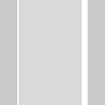
VALDERRAMA
(1)
AEROCOLOR
(1)
DISCOVER
(4)
IRWIN
(18)
TIMBERLY
(1)
MAKITA
(7)
WELLDONE
(5)
IFEL
(1)
BAHCO
(3)
GRIVAL
(5)
MP TOOLS
(5)
DEWALT
(18)
DAVINCI
(4)
CRAFTSMAN
(2)
GREAT NEC
(1)