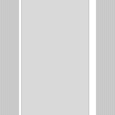
(70)
OFICINA
(1)
ACCESORIOS
(1)
TUBO
(2)
SOPORTE
(1)
RIEL
(1)
PERFILES
(2)
ACCESORIOS
(3)
CORREDERAS
LATERALES
(1)
CORBATERO
(1)
BARRAS
(1)
ADAPTADOR
(3)
CLOSET
(11)
ZAPATERO
(1)
SOPORTE
(3)