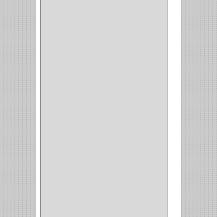
3EN1
(1)
PRODUCTO NACIONAL
(119)
TITAN
(2)
MPTOOLS
(2)
(51)
CLAVILLO
(1)
CIERRA PUERTA
(3)
PASADOR
(1)
VIDRIO
(1)
COCINA
(1)
CHAZOS
(1)
EMPAQUE
(1)
PISTOLA
(6)
BONETE
(1)
FRESA
(1)