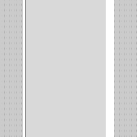
(29)
CORRUGAS
(1)
PASADOR
(21)
PASADORES
(1)
BRAZOS
(4)
(25)
OFICINA
(11)
CORREDERAS
(11)
ACCESORIOS
(1)
COPERO
(1)
CLOSET
(7)
COCINA
(6)
BRAZOS
(6)
(34)
PULIDORA
(1)