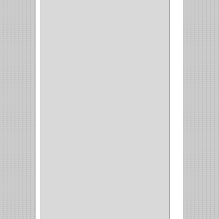
CARRO BOTTELERO
(1)
CARRO ALACENA
(1)
CARRO
(2)
CANASTAS
(1)
CAMPANAS
(1)
BASURERAS
(4)
COPERO
(1)
AMORTIGUADOR
(1)
ALACENA
(5)
BANDEJA
(1)
(42)
ACCESORIOS
(8)
CORDON TELEFONO
(1)
CONVERTIDORES
(5)