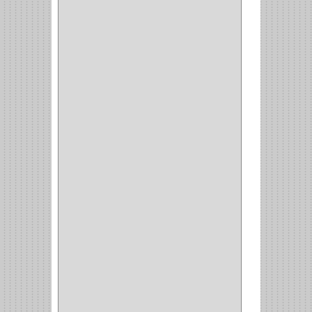
VIDRIO
(9)
PIVOTE
(5)
PISO
(7)
PIANO
(2)
DOBLE ACCION ACERO
(3)
MAQUINA DE COSER
(2)
MALETIN
(1)
BISAGRAS
(1)
INVISIBLE TAMBOR
(6)
INVISIBLE
(7)
INTERIOR
(10)
INTEGRAL
(1)
OMEGA
(14)
PARCHE
(26)
TIPO PUERTA
(9)