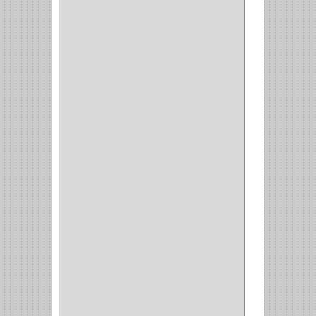
TALADROS
(3)
CALADORA
(1)
ACCESORIOS
(5)
CUCHILLO
(2)
REPUESTO
(5)
CORTAVIDRIO
(1)
CORTABALDOSA
(1)
CORTA FRIO
(1)
CLAVADORA
(1)
(217)
WEBBER
(1)
NEVERA
(1)
TIPO CASTELLANO
(1)
SEMI PARCHE
(14)
REDONDA
(1)
ACERO
(1)