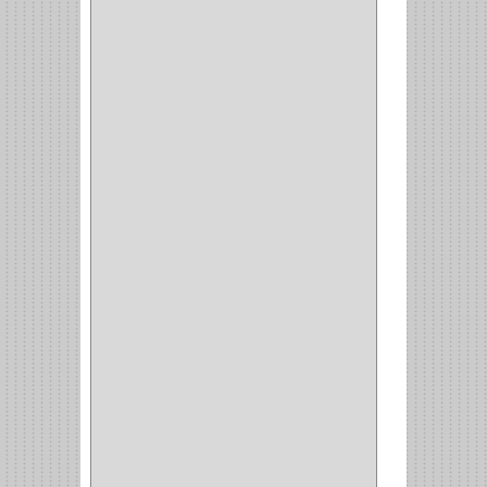
TESA
(2)
FUERTE
(24)
IMPAV
(3)
ELECTROCONTROL
(1)
TIMBERLINE
(1)
SURTEK
(1)
PRODUCTO IMPORTADO
(83)
RAYER
(1)
MC CASTI
(1)
AMIG
(30)
BLUM
(3)
RANGER
(4)
FORTE
(12)
STANLEY
(19)
SENCO
(3)