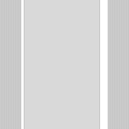
CLAVIJAS
(1)
CINTAS
(1)
CANALETAS
(1)
CAJAS
(1)
CAJA
(1)
MULTITOMA
(1)
CABLE
(5)
BOTONES
(2)
BOMBILLO
(7)
ALAMBRE
(3)
(73)
CIZALLAS
(1)
CEPILLO
(5)
CAJAS
(2)
BROCAS TUGTENO
(1)