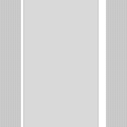
VITRINA
(1)
CAJON
(3)
OMBLIGO
(1)
GUANTERA
(2)
VITRINA OMBLIGO
(2)
CERRADURA VIDRIO
(4)
CERRADURA
SOBREPONER
(2)
CERRADURA MUEBLE
(18)
CERRADURA CILINDRICA
(6)
CERRADURA SEGURIDAD
(10)
ENTRADA ALCOBA
(4)
PUERTA PRINCIPAL
(15)
CERRADURA CERROJO
(1)