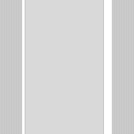
CIERRA COPA
(1)
ARANDELAS
(1)
REPUESTOS
(1)
ANGULO
(1)
AMORTIGUADOR
(1)
AMARRE
(1)
CORCHO
(1)
ALFILER
(1)
ALDABILLA
(1)
MAGNETICA
(2)
MADRIL
(2)
SIERRA COPA
(2)
COPA
(1)
BAHCO
(1)
ACOPLES
(2)