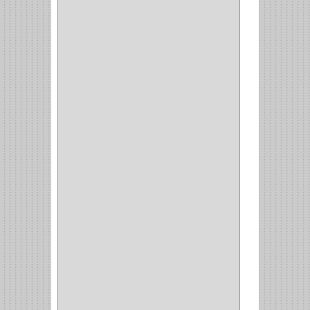
INROLA
(9)
ALIANCA
(5)
TORINO
(5)
HETTICH
(8)
CLASICC
(5)
GRASS
(7)
FEH
(13)
GATO
(17)
CONSUN
(1)
MOBILE
(16)
STAR
(7)
ARKA
(2)
INDUMA
(32)
BARTA
(1)
YALE
(32)