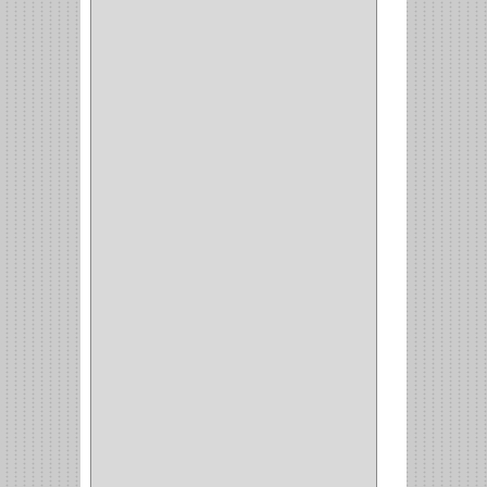
Y NACIONAL
(54)
BEA
(1)
MORSE
(1)
3M
(1)
MASTER
(21)
SAFE
(34)
GEO
(7)
ELIS
(6)
CROIX
(8)
RABBIT
(1)
SCHLAGE
(36)
ARCEG
(1)
VARTA
(1)
DORCA
(1)
IDEACE
(27)
SEGUREX
(1)