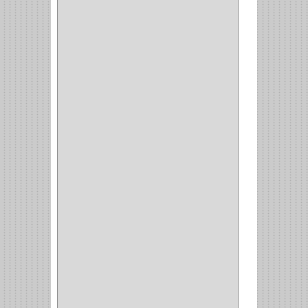
CERRADURA ALCOBA
(10)
CERRADURA CAJON
(14)
CERRADURA TRAMPA
(3)
MANIJAS CERRADURASS
(1)
CERROJOS
(11)
CERRADURA GUANTERA
(11)
CERRADURA ESCRITORIO
(10)
CERRADURA PUERTA
(19)
CERRADURA ESCRITRIO
(1)
CERRADURA INCRUSTAR
(12)
CERROJO
(9)
(3)