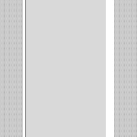
EGRET
(1)
CISA
(10)
REJIPLAS
(6)
PERLES
(2)
MUNDIAL HUNTER
(1)
GUEPARDO
(1)
GALAXIE
(2)
INCOLMA
(2)
PEGASO
(2)
KINVARO
(1)
SAMET
(1)
FERRARI
(1)
AVENTO
(0)
INDUSTRIAS GR
(1)
ARTEBOTON
(1)