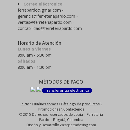
Correo eléctronico:
ferrepardo@gmail.com -
gerencia@ferreteriapardo.com -
ventas@ferreteriapardo.com -
contabilidad@ferreteriapardo.com
Horario de Atención
Lunes a Viernes
8:00 am - 5:30 pm
Sábados
8:00 am - 1:30 pm
MÉTODOS DE PAGO
Transferencia electrónica
Inicio
\
Quiénes somos
\
Cátalogo de productos
\
Promociones
\
Contáctenos
© 2015 Derechos reservados de copia | Ferreteria
Pardo | Bogotá, Colombia
Diseño y Desarrollo /scarpettadesing.com