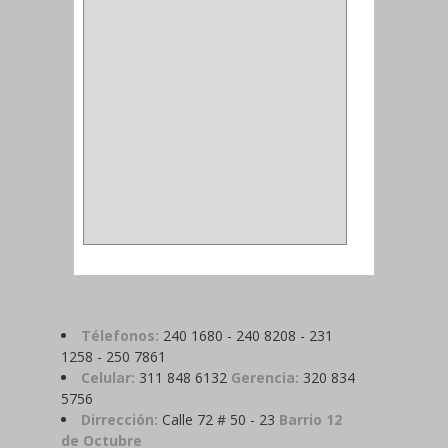
MADRIL
(2)
SIERRA COPA
(2)
COPA
(1)
BAHCO
(1)
ACOPLES
(2)
METALICA
(2)
ABRAZADERA
(1)
Télefonos:
240 1680 - 240 8208 - 231
1258 - 250 7861
Celular:
311 848 6132
Gerencia:
320 834
5756
Dirrección:
Calle 72 # 50 - 23
Barrio 12
de Octubre