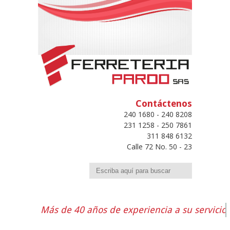
Contáctenos
240 1680 - 240 8208
231 1258 - 250 7861
311 848 6132
Calle 72 No. 50 - 23
Buscar
Más de 40 años de experiencia a su servicio