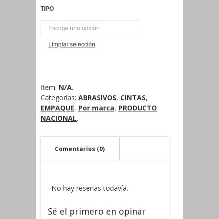
TIPO
UNI
Limpiar selección
Item:
N/A
.
Categorías:
ABRASIVOS
,
CINTAS
,
EMPAQUE
,
Por marca
,
PRODUCTO
NACIONAL
.
Comentarios (0)
No hay reseñas todavía.
Sé el primero en opinar