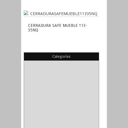
CERRADURA SAFE MUEBLE 113-
35NQ
Categorías
(22)
(1)
(1)
(6)
PIEDRA COPA
(1)
CINTAS
(5)
ENMASCARAR
(1)
EMPAQUE
(1)