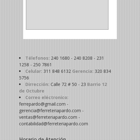
METALICA
(2)
ABRAZADERA
(1)
Télefonos:
240 1680 - 240 8208 - 231
1258 - 250 7861
Celular:
311 848 6132
Gerencia:
320 834
5756
Dirrección:
Calle 72 # 50 - 23
Barrio 12
de Octubre
Correo eléctronico:
ferrepardo@gmail.com -
gerencia@ferreteriapardo.com -
ventas@ferreteriapardo.com -
contabilidad@ferreteriapardo.com
Horario de Atención